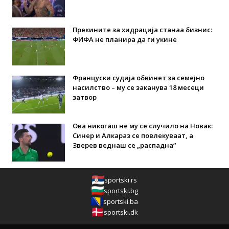
Прекините за хидрација станаа бизнис:
ФИФА не планира да ги укине
Француски судија обвинет за семејно
насилство – му се заканува 18 месеци
затвор
Ова никогаш не му се случило на Новак:
Синер и Алкараз се повлекуваат, а
Зверев веднаш се „распадна“
sportski.rs
sportski.bg
sportski.ba
sportski.dk