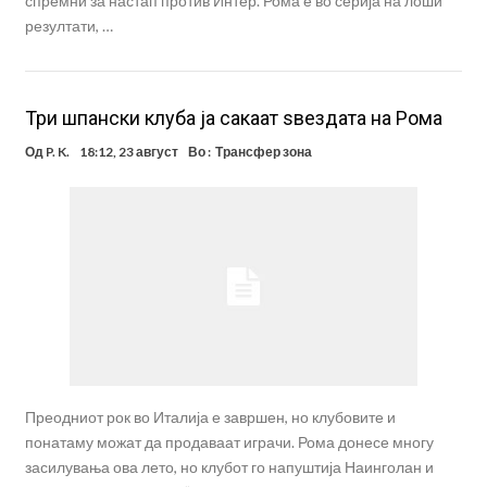
спремни за настап против Интер. Рома е во серија на лоши
резултати, …
Три шпански клуба ја сакаат ѕвездата на Рома
Од
P. K.
18:12, 23 август
Во :
Трансфер зона
Преодниот рок во Италија е завршен, но клубовите и
понатаму можат да продаваат играчи. Рома донесе многу
засилувања ова лето, но клубот го напуштија Наинголан и