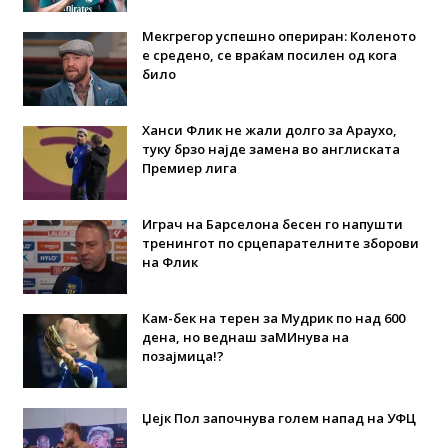
Мекгрегор успешно опериран: Коленото
е средено, се враќам посилен од кога
било
Ханси Флик не жали долго за Араухо,
туку брзо најде замена во англиската
Премиер лига
Играч на Барселона бесен го напушти
тренингот по срцепарателните зборови
на Флик
Кам-бек на терен за Мудрик по над 600
дена, но веднаш заМИнува на
позајмица!?
Џејк Пол започнува голем напад на УФЦ