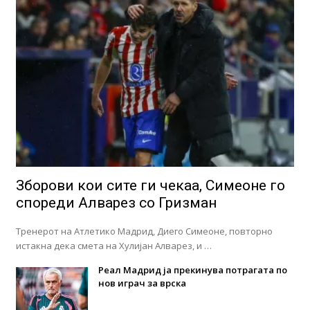
Зборови кои сите ги чекаа, Симеоне го
спореди Алварез со Гризман
Тренерот на Атлетико Мадрид, Диего Симеоне, повторно
истакна дека смета на Хулијан Алварез, и …
Реал Мадрид ја прекинува потрагата по
нов играч за врска