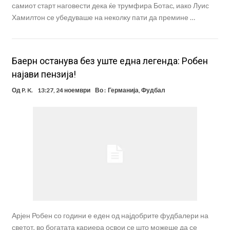
самиот старт наговести дека ќе трумфира Ботас, иако Луис
Хамилтон се убедуваше на неколку пати да премине …
Баерн останува без уште една легенда: Робен
најави пензија!
Од
P. K.
13:27, 24 ноември
Во :
Германија
,
Фудбал
Арјен Робен со години е еден од најдобрите фудбалери на
светот, во богатата кариера освои се што можеше да се