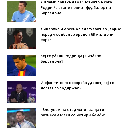
Дилеми повеќе нема: Познато е кога
Родри ќе стане новиот фудбалер на
Барселона
Ливерпул и Арсенал влегуваат во „војна“
поради фудбалер вреден 69 милиони
евра!
Кој го убеди Родри да ја избере
Барселона?
Инфантино го возвраќа ударот, кој сè
досега го поддржал?
„Влегувам на стадионот за да го
разнесам Меси со четири бомби“