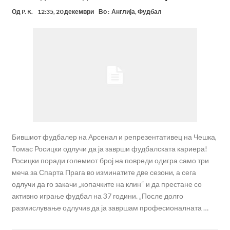
Од
P. K.
12:35, 20 декември
Во :
Англија
,
Фудбал
Бившиот фудбалер на Арсенал и репрезентативец на Чешка,
Томас Росицки одлучи да ја заврши фудбалската кариера!
Росицки поради големиот број на повреди одигра само три
меча за Спарта Прага во изминатите две сезони, а сега
одлучи да го закачи „копачките на клин“ и да престане со
активно играње фудбал на 37 години. „После долго
размислување одлучив да ја завршам професионалната …