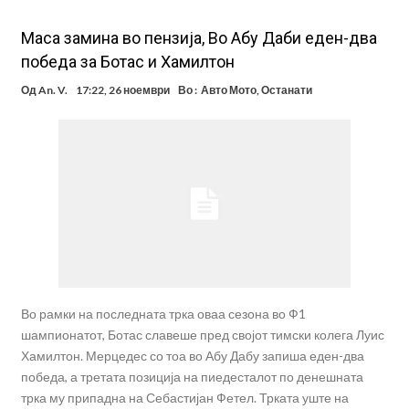
Маса замина во пензија, Во Абу Даби еден-два
победа за Ботас и Хамилтон
Од
An. V.
17:22, 26 ноември
Во :
Авто Мото
,
Останати
Во рамки на последната трка оваа сезона во Ф1
шампионатот, Ботас славеше пред својот тимски колега Луис
Хамилтон. Мерцедес со тоа во Абу Дабу запиша еден-два
победа, а третата позиција на пиедесталот по денешната
трка му припадна на Себастијан Фетел. Трката уште на