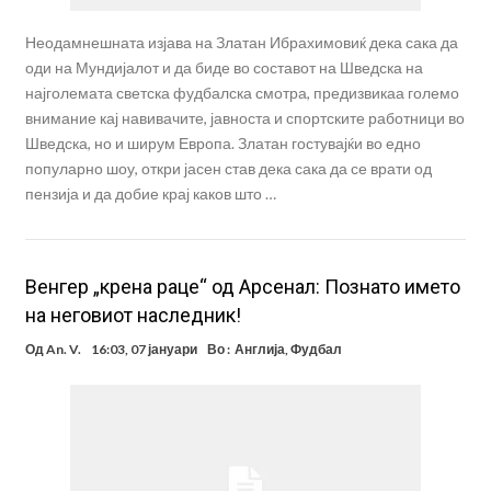
Неодамнешната изјава на Златан Ибрахимовиќ дека сака да
оди на Мундијалот и да биде во составот на Шведска на
најголемата светска фудбалска смотра, предизвикаа големо
внимание кај навивачите, јавноста и спортските работници во
Шведска, но и ширум Европа. Златан гостувајќи во едно
популарно шоу, откри јасен став дека сака да се врати од
пензија и да добие крај каков што …
Венгер „крена раце“ од Арсенал: Познато името
на неговиот наследник!
Од
An. V.
16:03, 07 јануари
Во :
Англија
,
Фудбал