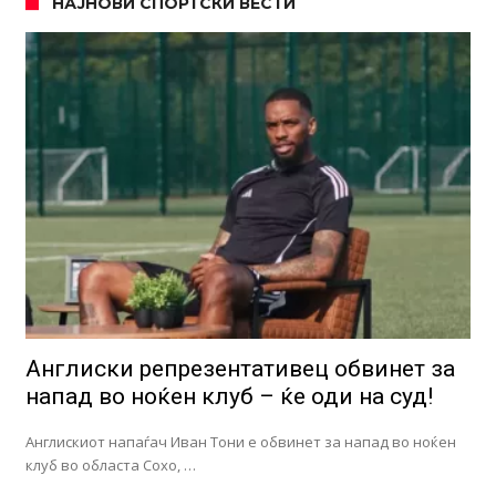
НАЈНОВИ СПОРТСКИ ВЕСТИ
Англиски репрезентативец обвинет за
напад во ноќен клуб – ќе оди на суд!
Англискиот напаѓач Иван Тони е обвинет за напад во ноќен
клуб во областа Сохо, …