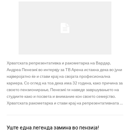
Хрватската репрезентативка и ракометарка на Вардар,
Андреа Пенезиќ во интервју за ТВ Арена истакна дека во јуни
најверојатно ќе и стави крај на својата професионална
кариера. Со оглед на тоа дека има 32 година, како причина за
своето пензионирање, Пенезиќ ги наведе завршувањето на
студиите како и посвета и внимание кон своето семејство.
Хрватската ракометарка и стави крај на репрезентативната …
Уште една легенда замина во пензија!