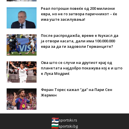
Реал потроши повеќе од 200 милиони
евра, но не го затвора паричникот – ќе
има уште засилувања!
После распродажба, време е Њукасл да
ја отвори касата, дали има 100.000.000
евра за да ги задоволи Германците?
Ова што се случи на другиот крај од
планетата најдобро покажува кој е и што
е Лука Модриќ
Феран Торес кажал “да” на Пари Сен
Жермен
sportski.rs
sportski.bg