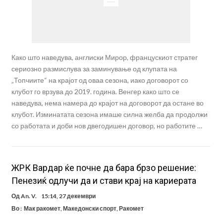
Како што наведува, англиски Мирор, францускиот стратег
сериозно размислува за заминување од клупата на
„Топчиите“ на крајот од оваа сезона, иако договорот со
клубот го врзува до 2019. година. Венгер како што се
наведува, нема намера до крајот на договорот да остане во
клубот. Изминатата сезона имаше силна желба да продолжи
со работата и доби нов двегодишен договор, но работите …
ЖРК Вардар ќе почне да бара брзо решение:
Пенезиќ одлучи да и стави крај на кариерата
Од
An. V.
15:14, 27 декември
Во :
Мак ракомет
,
Македонски спорт
,
Ракомет