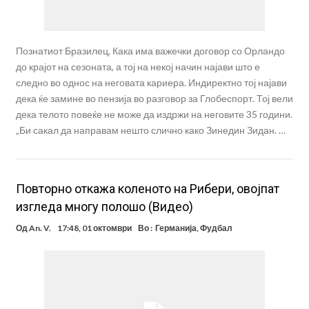
Познатиот Бразилец, Кака има важечки договор со Орландо
до крајот на сезоната, а тој на некој начин најави што е
следно во однос на неговата кариера. Индиректно тој најави
дека ќе замине во пензија во разговор за Глобеспорт. Тој вели
дека телото повеќе не може да издржи на неговите 35 години.
„Би сакал да направам нешто слично како Зинедин Зидан. …
Повторно откажа коленото на Рибери, овојпат
изгледа многу полошо (Видео)
Од
An. V.
17:48, 01 октомври
Во :
Германија
,
Фудбал