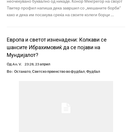
неочекувано буквално од никаде. Конор Мекгрегор на својот
Твитер профил напиша дека завршил со „мешаните борби“
како и дека им посакува среќа на своите колеги борци …
Европа и светот изненадени: Колкави се
шансите Ибрахимовиќ да се појави на
Мундијалот?
Од
An. V.
23:28, 23 април
Во :
Останато
,
Светско првенство во фудбал
,
Фудбал