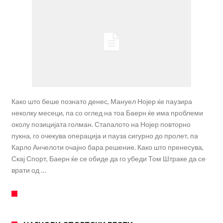
Како што беше познато денес, Мануел Нојер ќе паузира
неколку месеци, па со оглед на тоа Баерн ќе има проблеми
околу позицијата голман. Стапалото на Нојер повторно
пукна, го очекува операција и пауза сигурно до пролет, па
Карло Анчелоти очајно бара решение. Како што пренесува,
Скај Спорт, Баерн ќе се обиде да го убеди Том Штраке да се
врати од …