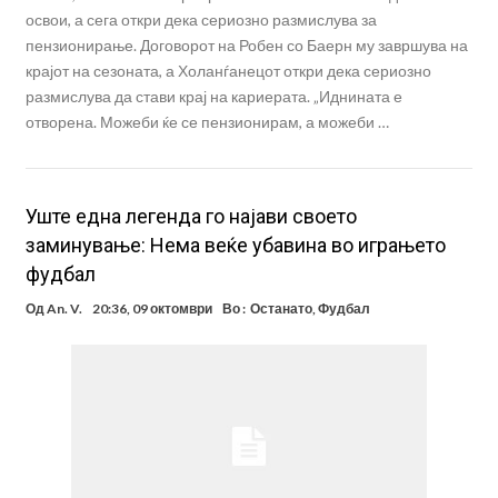
освои, а сега откри дека сериозно размислува за
пензионирање. Договорот на Робен со Баерн му завршува на
крајот на сезоната, а Холанѓанецот откри дека сериозно
размислува да стави крај на кариерата. „Иднината е
отворена. Можеби ќе се пензионирам, а можеби …
Уште една легенда го најави своето
заминување: Нема веќе убавина во играњето
фудбал
Од
An. V.
20:36, 09 октомври
Во :
Останато
,
Фудбал