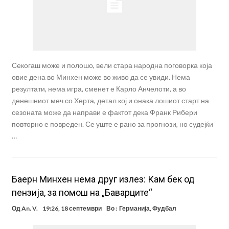
Секогаш може и полошо, вели стара народна поговорка која
овие дена во Минхен може во живо да се увиди. Нема
резултати, нема игра, сменет е Карло Анчелоти, а во
денешниот меч со Херта, детал кој и онака лошиот старт на
сезоната може да направи е фактот дека Франк Рибери
повторно е повреден. Се уште е рано за прогнози, но судејќи
…
Баерн Минхен нема друг излез: Кам бек од
пензија, за помош на „Баварците“
Од
An. V.
19:26, 18 септември
Во :
Германија
,
Фудбал