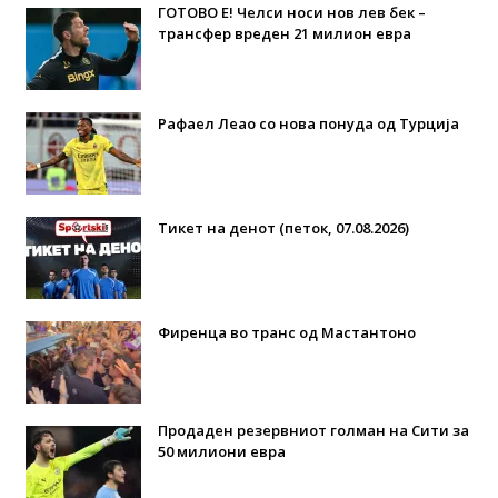
ГОТОВО Е! Челси носи нов лев бек –
трансфер вреден 21 милион евра
Рафаел Леао со нова понуда од Турција
Тикет на денот (петок, 07.08.2026)
Фиренца во транс од Мастантоно
Продаден резервниот голман на Сити за
50 милиони евра