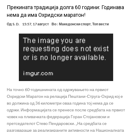
Прекината традиција долга 60 години: Годинава
нема да има Охридски маратон!
Од
S. D.
15:57, 17 август
Во :
Македонски спорт
,
Топ вести
На точно 60-годишнината од одржувањето на првиот
Охридски Маратон на релација Пештани-Струга-Охрид кој е
во должина од 36 километри оваа година тој нема да се
одржи. Информацијата се пренесе после средбата на првиот
човек на пливачката федерација Горан Стојановски и
претседателот Стево Пендаровски. „На средбата се
разговараше за реализираните активности на Националната