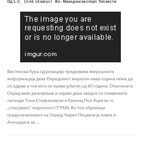
Од
S. D.
15:48, 18 август
Во :
Македонски спорт
,
Топ вести
Вистинска бура од реакција предизвика вчерашната
информација дека Охридскиот маратон оваа година нема да
се одржи и тоа кога се прави јубилеј од 60 години. Општината
Охрид веќе реагираше и најави дека заедно со пливачките
легенди Тони Стефановски и Евгениј Поп Ацев ќе го
„спасуваат“ маратонот (ТУКА). Во тоа обраќање
градоначалникот на Охрид, Кирил Пецаков ја повик и
Агенцијата за …