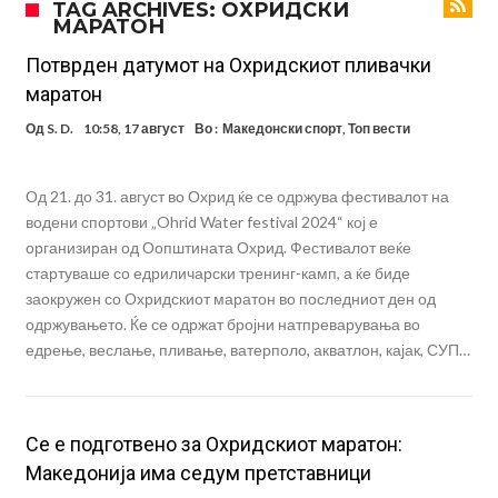
TAG ARCHIVES: ОХРИДСКИ
МАРАТОН
другиот?
Истината излезе на виделина: Родри како никој никогаш го понижи
Реал, подобро да не доаѓа во Мадрид!
Пресврт во трансферот на Ромеро? Интер нема доволно
Потврден датумот на Охридскиот пливачки
маратон
средства, Атлетико ја следи ситуацијата
ГОТОВО Е! Челси носи нов лев бек – трансфер вреден 21 милион
Од
S. D.
10:58, 17 август
Во :
Македонски спорт
,
Топ вести
евра
Рафаел Леао со нова понуда од Турција
Тикет на денот (петок, 07.08.2026)
Од 21. до 31. август во Охрид ќе се одржува фестивалот на
Фиренца во транс од Мастантоно
водени спортови „Ohrid Water festival 2024“ кој е
организиран од Оопштината Охрид. Фестивалот веќе
Продаден резервниот голман на Сити за 50 милиони евра
стартуваше со едриличарски тренинг-камп, а ќе биде
Сврзуваат уште еден англиски репрезентативец со Ливерпул
заокружен со Охридскиот маратон во последниот ден од
одржувањето. Ќе се одржат бројни натпреварувања во
едрење, веслање, пливање, ватерполо, акватлон, кајак, СУП…
Се е подготвено за Охридскиот маратон:
Македонија има седум претставници