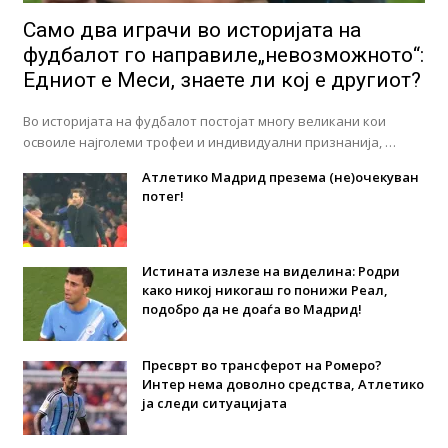
Само два играчи во историјата на
фудбалот го направиле„невозможното“:
Едниот е Меси, знаете ли кој е другиот?
Во историјата на фудбалот постојат многу великани кои
освоиле најголеми трофеи и индивидуални признанија, …
Атлетико Мадрид презема (не)очекуван
потег!
Истината излезе на виделина: Родри
како никој никогаш го понижи Реал,
подобро да не доаѓа во Мадрид!
Пресврт во трансферот на Ромеро?
Интер нема доволно средства, Атлетико
ја следи ситуацијата