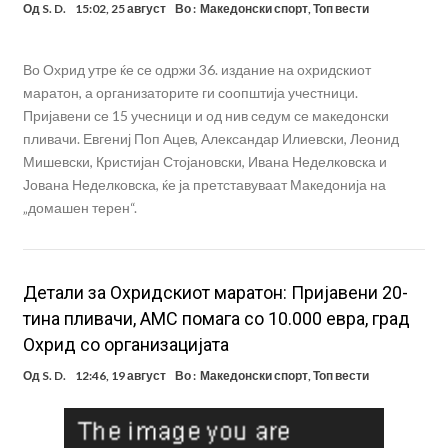
Од
S. D.
15:02, 25 август
Во :
Македонски спорт
,
Топ вести
Во Охрид утре ќе се одржи 36. издание на охридскиот
маратон, а организаторите ги соопштија учестници.
Пријавени се 15 учесници и од нив седум се македонски
пливачи. Евгениј Поп Ацев, Александар Илиевски, Леонид
Мишевски, Кристијан Стојановски, Ивана Неделковска и
Јована Неделковска, ќе ја претставуваат Македонија на
„домашен терен“.
Детали за Охридскиот маратон: Пријавени 20-
тина пливачи, АМС помага со 10.000 евра, град
Охрид со организацијата
Од
S. D.
12:46, 19 август
Во :
Македонски спорт
,
Топ вести