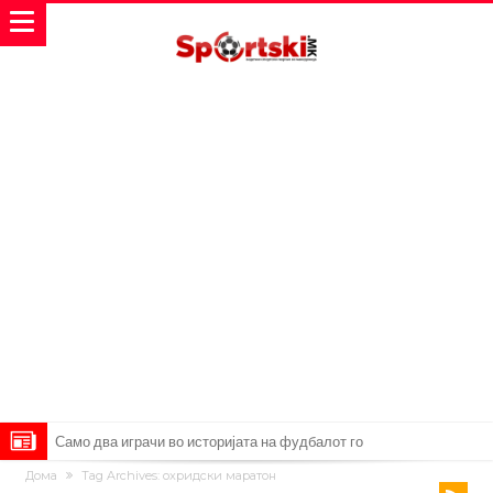
Само два играчи во историјата на фудбалот го
Дома
Tag Archives: охридски маратон
направиле„невозможното“: Едниот е Меси, знаете ли кој е
Атлетико Мадрид презема (не)очекуван потег!