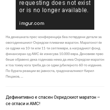
На денешната прес-конференција беа потврдени детали за
овогодинешниот Охридски пливачки маратон. Маратонот ќе
се одржи на 10-ти или 11-ти септември, а наградниот фонд
финансиран од АМС ќе изнесува 10.000 евра. Деновиве прво
беше објавено дека годинава нема да има Охридски маратон
и тоа токму кога треба да се оджи јубилејното 60-то издание.
По бурата реакции во јавноста, градоначалникот Кирил
Пецаков, …
Дефинитивно е спасен Охридскиот маратон –
се огласи и АМС!