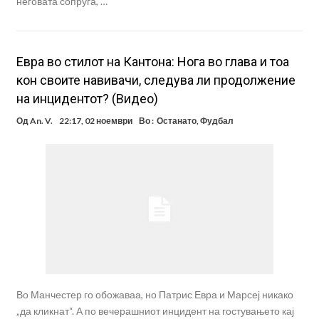
неговата сопруга, …
Евра во стилот на Кантона: Нога во глава и тоа
кон своите навивачи, следува ли продолжение
на инцидентот? (Видео)
Од
An. V.
22:17, 02 ноември
Во :
Останато
,
Фудбал
Во Манчестер го обожаваа, но Патрис Евра и Марсеј никако
„да кликнат“. А по вечерашниот инцидент на гостувањето кај