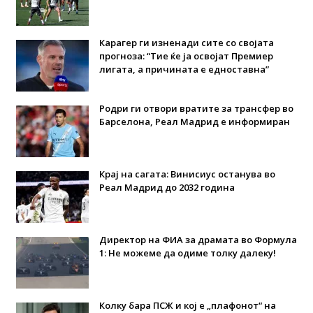
Карагер ги изненади сите со својата
прогноза: “Тие ќе ја освојат Премиер
лигата, а причината е едноставна”
Родри ги отвори вратите за трансфер во
Барселона, Реал Мадрид е информиран
Крај на сагата: Винисиус останува во
Реал Мадрид до 2032 година
Директор на ФИА за драмата во Формула
1: Не можеме да одиме толку далеку!
Колку бара ПСЖ и кој е „плафонот“ на