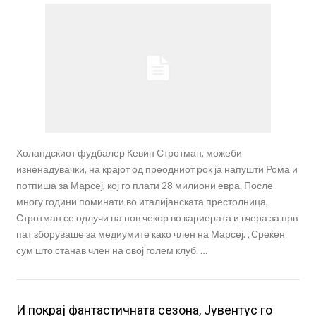
Холандскиот фудбалер Кевин Стротман, можеби
изненадувачки, на крајот од преодниот рок ја напушти Рома и
потпиша за Марсеј, кој го плати 28 милиони евра. После
многу години поминати во италијанската престолница,
Стротман се одлучи на нов чекор во кариерата и вчера за прв
пат зборуваше за медиумите како член на Марсеј. „Среќен
сум што станав член на овој голем клуб. …
И покрај фантастичната сезона, Јувентус го