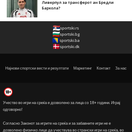
Ливерпул за трансферот ан Бредли
Баркола?
sportski.rs
sportski.bg
sportski.ba
sportski.dk
Најнови спортски вести и резултати
Маркетинг
Контакт
За нас
Учество во игри на среќа е дозволено за лица со 18+ години. Играј
одговорно!
Согласно Законот за игрите на среќа и за забавните игри не е
дозволено физичко лице да учествува во странски игри на среќа, во