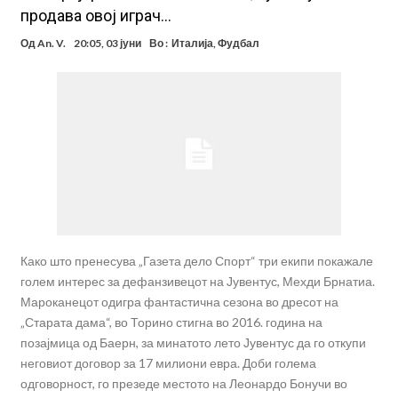
продава овој играч…
Од
An. V.
20:05, 03 јуни
Во :
Италија
,
Фудбал
Како што пренесува „Газета дело Спорт“ три екипи покажале
голем интерес за дефанзивецот на Јувентус, Мехди Брнатиа.
Мароканецот одигра фантастична сезона во дресот на
„Старата дама“, во Торино стигна во 2016. година на
позајмица од Баерн, за минатото лето Јувентус да го откупи
неговиот договор за 17 милиони евра. Доби голема
одговорност, го презеде местото на Леонардо Бонучи во