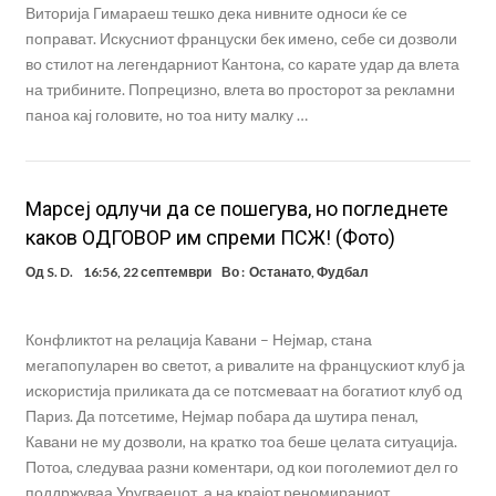
Виторија Гимараеш тешко дека нивните односи ќе се
поправат. Искусниот француски бек имено, себе си дозволи
во стилот на легендарниот Кантона, со карате удар да влета
на трибините. Попрецизно, влета во просторот за рекламни
паноа кај головите, но тоа ниту малку …
Марсеј одлучи да се пошегува, но погледнете
каков ОДГОВОР им спреми ПСЖ! (Фото)
Од
S. D.
16:56, 22 септември
Во :
Останато
,
Фудбал
Конфликтот на релација Кавани – Нејмар, стана
мегапопуларен во светот, а ривалите на францускиот клуб ја
искористија приликата да се потсмеваат на богатиот клуб од
Париз. Да потсетиме, Нејмар побара да шутира пенал,
Кавани не му дозволи, на кратко тоа беше целата ситуација.
Потоа, следуваа разни коментари, од кои поголемиот дел го
поддржуваа Уругваецот, а на крајот реномираниот