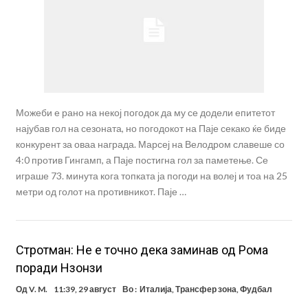
Можеби е рано на некој погодок да му се додели епитетот
најубав гол на сезоната, но погодокот на Паје секако ќе биде
конкурент за оваа награда. Марсеј на Велодром славеше со
4:0 против Гингамп, а Паје постигна гол за паметење. Се
играше 73. минута кога топката ја погоди на волеј и тоа на 25
метри од голот на противникот. Паје …
Стротман: Не е точно дека заминав од Рома
поради Нзонзи
Од
V. M.
11:39, 29 август
Во :
Италија
,
Трансфер зона
,
Фудбал