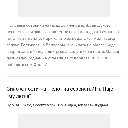
ПСЖ веќе со години наназад доминира во француското
првенство, а и оваа сезона тешко некој може да и застане на
патот кон титулата. Парижаните во недела ќе имаат тешка
задача. Гостуваат на Велодром кај екипата на Марсеј, каде
според сите обложувалници се апсолутни фаворити. Марсеј
дури седум години не успеале да го победат ПСЖ. Од
победата со 3:0 на 27. …
Синоќа постигнат голот на сезоната? На Паје
“му легна“
Од
V. M.
09:36, 17 септември
Во :
Видео
,
Топ вести
,
Фудбал