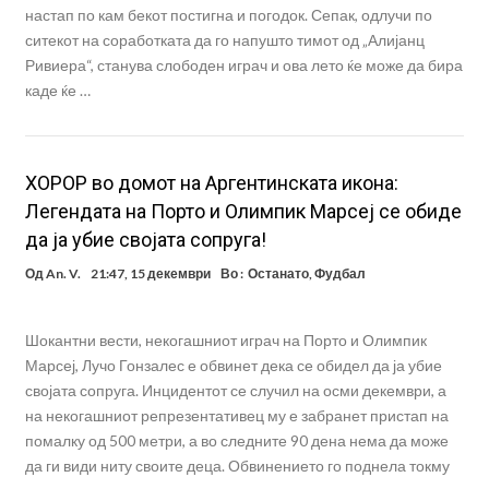
настап по кам бекот постигна и погодок. Сепак, одлучи по
ситекот на соработката да го напушто тимот од „Алијанц
Ривиера“, станува слободен играч и ова лето ќе може да бира
каде ќе …
ХОРОР во домот на Аргентинската икона:
Легендата на Порто и Олимпик Марсеј се обиде
да ја убие својата сопруга!
Од
An. V.
21:47, 15 декември
Во :
Останато
,
Фудбал
Шокантни вести, некогашниот играч на Порто и Олимпик
Марсеј, Лучо Гонзалес е обвинет дека се обидел да ја убие
својата сопруга. Инцидентот се случил на осми декември, а
на некогашниот репрезентативец му е забранет пристап на
помалку од 500 метри, а во следните 90 дена нема да може
да ги види ниту своите деца. Обвинението го поднела токму