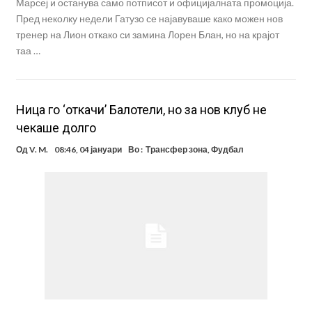
Марсеј и останува само потписот и официјалната промоција.
Пред неколку недели Гатузо се најавуваше како можен нов
тренер на Лион откако си замина Лорен Блан, но на крајот
таа …
Ница го ‘откачи’ Балотели, но за нов клуб не
чекаше долго
Од
V. M.
08:46, 04 јануари
Во :
Трансфер зона
,
Фудбал