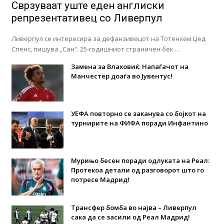
Сврзуваат уште еден англиски
репрезентативец со Ливерпул
Ливерпул се интересира за дефанзивецот на Тотенхем Џед
Спенс, пишува „Сан“. 25-годишниот страничен бек …
Замена за Влаховиќ: Напаѓачот на
Манчестер доаѓа во Јувентус!
УЕФА повторно се заканува со бојкот на
турнирите на ФИФА поради Инфантино
Мурињо бесен поради одлуката на Реал:
Протекоа детали од разговорот што го
потресе Мадрид!
Трансфер бомба во најва – Ливерпул
сака да се засили од Реал Мадрид!