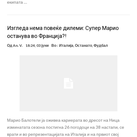
екипата …
Изгледа нема повеќе дилеми: Супер Марио
останува во Франција?!
Од
An. V.
18:24, 03 јуни
Во :
Италија
,
Останато
,
Фудбал
Марио Балотели ја оживеа кариерата во дресот на Ница
изминатата сезона постигна 26 погодоци на 38 настапи, се
врати и во репрезентацијата на Италија и на првиот свој