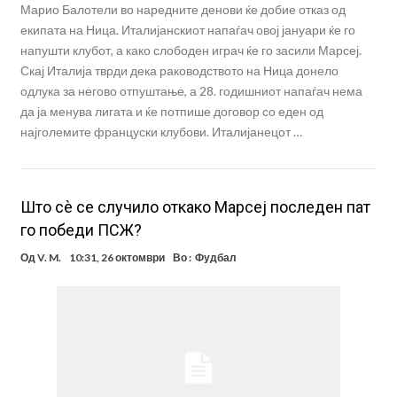
Марио Балотели во наредните денови ќе добие отказ од
екипата на Ница. Италијанскиот напаѓач овој јануари ќе го
напушти клубот, а како слободен играч ќе го засили Марсеј.
Скај Италија тврди дека раководството на Ница донело
одлука за негово отпуштање, а 28. годишниот напаѓач нема
да ја менува лигата и ќе потпише договор со еден од
најголемите француски клубови. Италијанецот …
Што сѐ се случило откако Марсеј последен пат
го победи ПСЖ?
Од
V. M.
10:31, 26 октомври
Во :
Фудбал