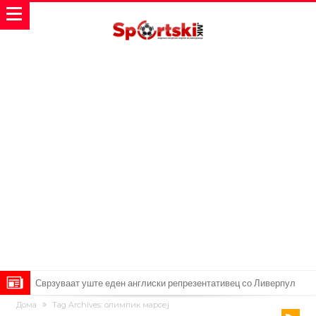
Замена за Влаховиќ: Напаѓачот на Манчестер доаѓа во Јувентус!
Дома
Tag Archives: олимпик марсеј
УЕФА повторно се заканува со бојкот на турнирите на ФИФА