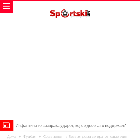
Инфантино го возвраќа ударот, кој сè досега го поддржал?
„Влегувам на стадионот за да го разнесам Меси со четири бомби“
Дома
Фудбал
Со авионот на Бразил дома се вратил само еден