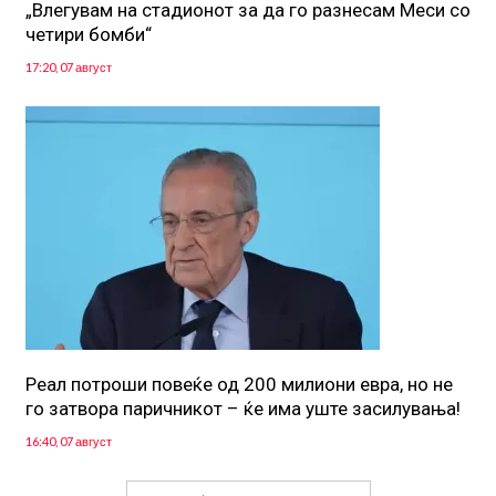
„Влегувам на стадионот за да го разнесам Меси со
четири бомби“
17:20, 07 август
Реал потроши повеќе од 200 милиони евра, но не
го затвора паричникот – ќе има уште засилувања!
16:40, 07 август