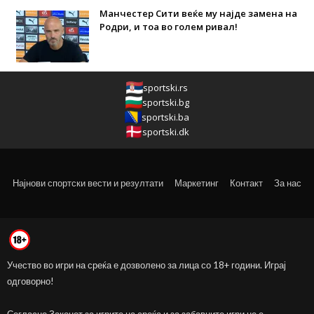
Манчестер Сити веќе му најде замена на
Родри, и тоа во голем ривал!
sportski.rs
sportski.bg
sportski.ba
sportski.dk
Најнови спортски вести и резултати
Маркетинг
Контакт
За нас
Учество во игри на среќа е дозволено за лица со 18+ години. Играј
одговорно!
Согласно Законот за игрите на среќа и за забавните игри не е