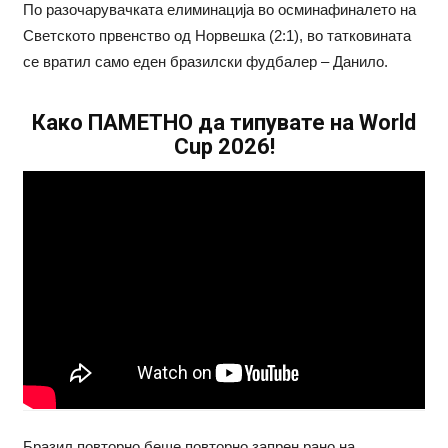
По разочарувачката елиминација во осминафиналето на
Светското првенство од Норвешка (2:1), во татковината
се вратил само еден бразилски фудбалер – Данило.
Како ПАМЕТНО да типувате на World
Cup 2026!
Бразил повторно беше повторно запрен рано на