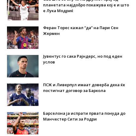
планетата најдобро покажува кој е и што
е Лука Модриќ
Феран Торес кажал “да” на Пари Сен
Жермен
Јувентус го сака Рајндерс, но под еден
услов
ПСЖ и Ливерпул имаат доверба дека ќе
постигнат договор за Баркола
Барселона ја испрати првата понуда до
Манчестер Сити за Родри