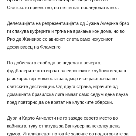
Светското првенство, по петти пат последователно. .
Делегацијата на репрезентацијата од Јужна Америка брзо
ги спакува куферите и тргна на враќање кон дома, но во
Рио де Жанеиро со авионот слета само искусниот
дефанзивец на Фламенго.
По добиената слобода во неделата вечерта,
фудбалерите што играат за европските клубови веднаш
ја искористија можноста за одмор и се распрснаа по
светските дестинации. Од друга страна, играчите од
домашната бразилска лига имаат само седум дена пауза
пред повторно да се вратат на клупските обврски.
Дури и Карло Анчелоти не го зазеде своето место во
кабината, туку отпатува за Ванкувер на неколку дена
одмор. Италијанецот потоа ќе започне со подготовките за