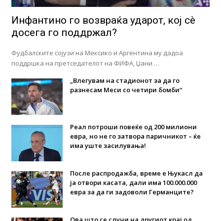
Инфантино го возвраќа ударот, кој сè
досега го поддржал?
Фудбалските сојузи на Мексико и Аргентина му дадоа
поддршка на претседателот на ФИФА, Џани …
„Влегувам на стадионот за да го
разнесам Меси со четири бомби“
Реал потроши повеќе од 200 милиони
евра, но не го затвора паричникот – ќе
има уште засилувања!
После распродажба, време е Њукасл да
ја отвори касата, дали има 100.000.000
евра за да ги задоволи Германците?
Ова што се случи на другиот крај од