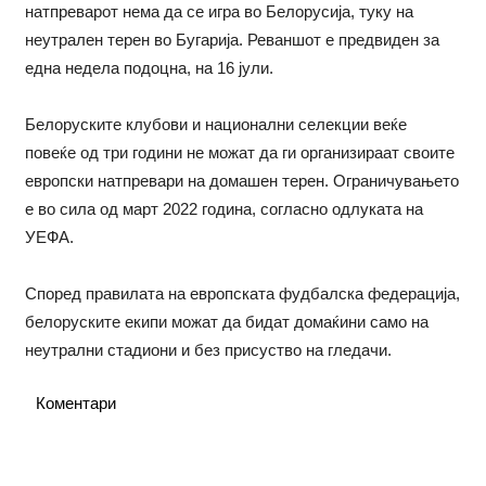
натпреварот нема да се игра во Белорусија, туку на
неутрален терен во Бугарија. Реваншот е предвиден за
една недела подоцна, на 16 јули.
Белоруските клубови и национални селекции веќе
повеќе од три години не можат да ги организираат своите
европски натпревари на домашен терен. Ограничувањето
е во сила од март 2022 година, согласно одлуката на
УЕФА.
Според правилата на европската фудбалска федерација,
белоруските екипи можат да бидат домаќини само на
неутрални стадиони и без присуство на гледачи.
Коментари