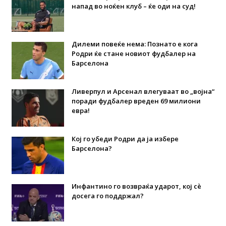
напад во ноќен клуб – ќе оди на суд!
Дилеми повеќе нема: Познато е кога
Родри ќе стане новиот фудбалер на
Барселона
Ливерпул и Арсенал влегуваат во „војна“
поради фудбалер вреден 69 милиони
евра!
Кој го убеди Родри да ја избере
Барселона?
Инфантино го возвраќа ударот, кој сè
досега го поддржал?