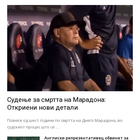
Судење за смртта на Марадона:
Откриени нови детали
Повеќе од шест години по смртта на Диего Марадона, во
судскиот процес што се …
Англиски репрезентативец обвинет за