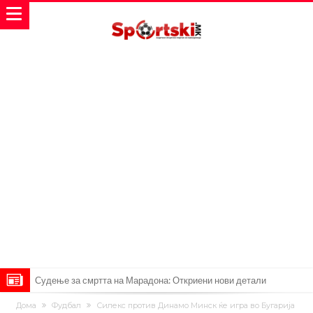
Судење за смртта на Марадона: Откриени нови детали
Англиски репрезентативец обвинет за напад во ноќен клуб – ќе
Дома
Фудбал
Силекс против Динамо Минск ќе игра во Бугарија