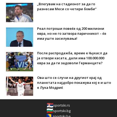
„Влегувам на стадионот за да го
разнесам Меси со четири бомби“
Реал потроши повеќе од 200 милиони
евра, но не го затвора паричникот – ќе
има уште засилувања!
После распродажба, време е Њукасл да
ја отвори касата, дали има 100.000.000
евра за да ги задоволи Германците?
Ова што се случи на другиот крај од
планетата најдобро покажува кој е и што
е Лука Модриќ
sportski.rs
sportski.bg
sportski.ba