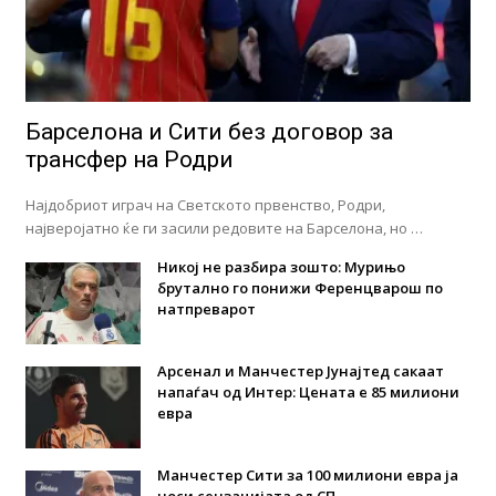
Барселона и Сити без договор за
трансфер на Родри
Најдобриот играч на Светското првенство, Родри,
најверојатно ќе ги засили редовите на Барселона, но …
Никој не разбира зошто: Мурињо
брутално го понижи Ференцварош по
натпреварот
Арсенал и Манчестер Јунајтед сакаат
напаѓач од Интер: Цената е 85 милиони
евра
Манчестер Сити за 100 милиони евра ја