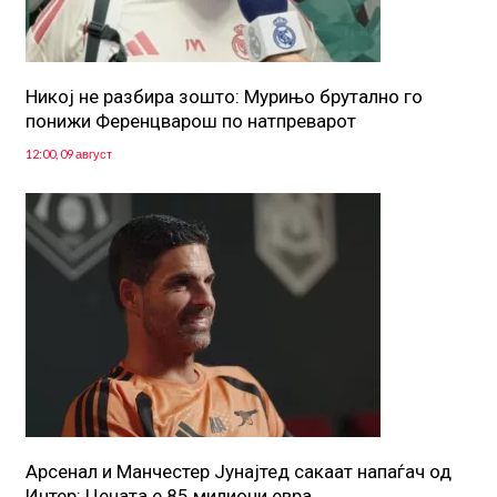
Никој не разбира зошто: Мурињо брутално го
понижи Ференцварош по натпреварот
12:00, 09 август
Арсенал и Манчестер Јунајтед сакаат напаѓач од
Интер: Цената е 85 милиони евра