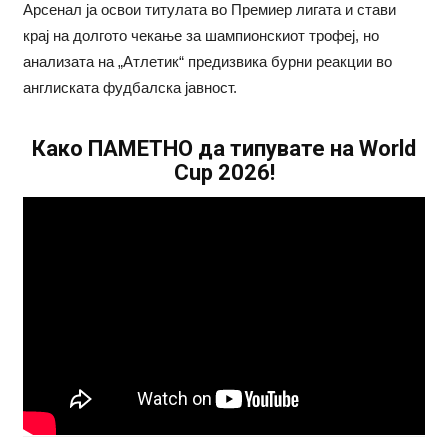
Арсенал ја освои титулата во Премиер лигата и стави
крај на долгото чекање за шампионскиот трофеј, но
анализата на „Атлетик“ предизвика бурни реакции во
англиската фудбалска јавност.
Како ПАМЕТНО да типувате на World
Cup 2026!