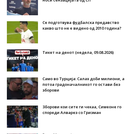
носи сензацијата од СП
Се подготвува фудбалска предавство
какво што не е видено од 2010 година?
Тикет на денот (недела, 09.08.2026)
Само во Турција: Салах доби милиони, а
потоа градоначалникот го остави без
зборови
Зборови кои сите ги чекаа, Симеоне го
спореди Алварез со Гризман