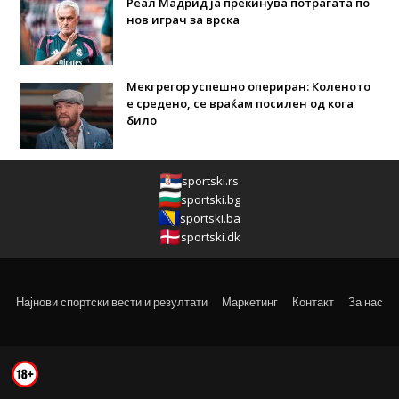
Реал Мадрид ја прекинува потрагата по
нов играч за врска
Мекгрегор успешно опериран: Коленото
е средено, се враќам посилен од кога
било
sportski.rs
sportski.bg
sportski.ba
sportski.dk
Најнови спортски вести и резултати
Маркетинг
Контакт
За нас