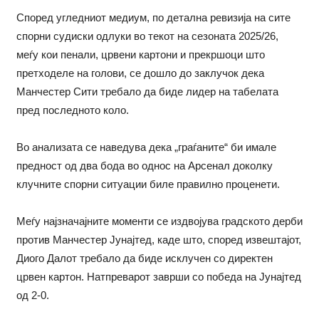
Според угледниот медиум, по детална ревизија на сите
спорни судиски одлуки во текот на сезоната 2025/26,
меѓу кои пенали, црвени картони и прекршоци што
претходеле на голови, се дошло до заклучок дека
Манчестер Сити требало да биде лидер на табелата
пред последното коло.
Во анализата се наведува дека „граѓаните“ би имале
предност од два бода во однос на Арсенал доколку
клучните спорни ситуации биле правилно проценети.
Меѓу најзначајните моменти се издвојува градското дерби
против Манчестер Јунајтед, каде што, според извештајот,
Диого Далот требало да биде исклучен со директен
црвен картон. Натпреварот заврши со победа на Јунајтед
од 2-0.