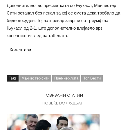
Дополнително, во пресметката со Њукасл, Манчестер
Сити останал без пенал за кој се смета дека требало да
биде досуден. Тој натпревар заврши со триумф на
Њукасл од 2-1, што дополнително влијаело врз
конечниот изглед на табелата.
Коментари
Tags
Манчестер сити
Премиер лига
Топ Вести
ПОВРЗАНИ СТАТИИ
ПОВЕЌЕ ВО ФУДБАЛ