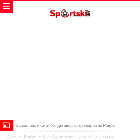
Никој не разбира зошто: Мурињо брутално го понижи
Ференцварош по натпреварот
Арсенал и Манчестер Јунајтед сакаат напаѓач од Интер: Цената е
Дома
Фудбал
Шок: Судиите му ја „украле“ титулата на