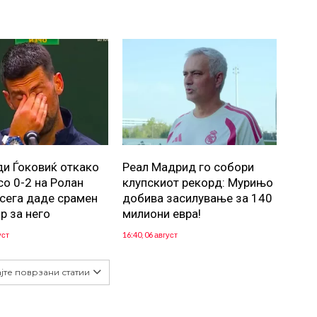
ди Ѓоковиќ откако
Реал Мадрид го собори
со 0-2 на Ролан
клупскиот рекорд: Мурињо
 сега даде срамен
добива засилување за 140
р за него
милиони евра!
уст
16:40, 06 август
јте поврзани статии