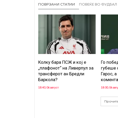
ПОВРЗАНИ СТАТИИ
ПОВЕЌЕ ВО ФУДБАЛ
Колку бара ПСЖ и кој е
Го побе
„плафонот“ на Ливерпул за
губеше 
трансферот ан Бредли
Гарос, а
Баркола?
комента
18:40, 06 август
18:00, 06 авг
Прочита