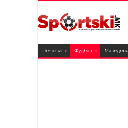
Почетна
Фудбал
Македонс