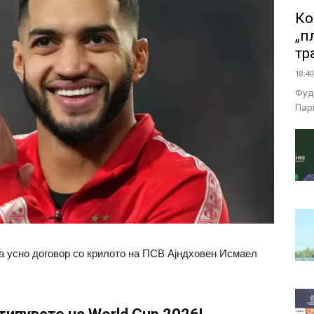
Ко
„п
тр
18:40
Фуд
Пар
на усно договор со крилото на ПСВ Ајндховен Исмаел