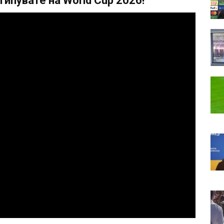
ипувате на World Cup 2026!