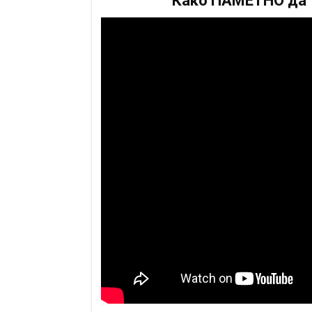
Како ПАМЕТНО да т