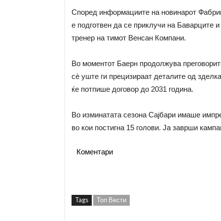
Според информациите на новинарот Фабриц
е подготвен да се приклучи на Баварците и
тренер на тимот Венсан Компани.
Во моментот Баерн продолжува преговорит
сè уште ги прецизираат деталите од зделка
ќе потпише договор до 2031 година.
Во изминатата сезона Сајбари имаше импре
во кои постигна 15 голови. Ја заврши кампа
Коментари
Tags
Топ Вести