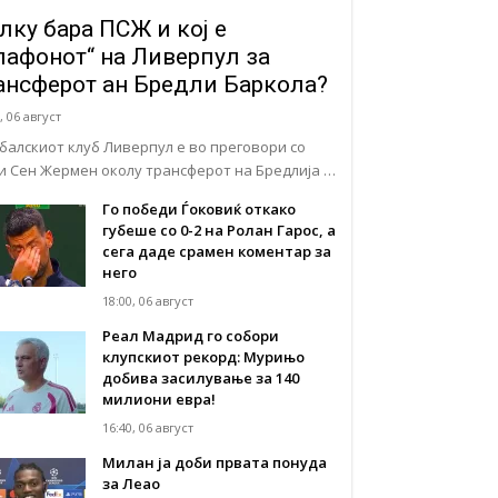
лку бара ПСЖ и кој е
лафонот“ на Ливерпул за
ансферот ан Бредли Баркола?
, 06 август
балскиот клуб Ливерпул е во преговори со
и Сен Жермен околу трансферот на Бредлија …
Го победи Ѓоковиќ откако
губеше со 0-2 на Ролан Гарос, а
сега даде срамен коментар за
него
18:00, 06 август
Реал Мадрид го собори
клупскиот рекорд: Мурињо
добива засилување за 140
милиони евра!
16:40, 06 август
Милан ја доби првата понуда
за Леао