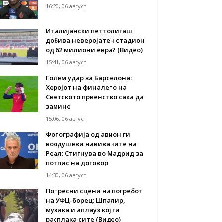
16:20, 06 август
Италијански петтолигаш
добива неверојатен стадион
од 62 милиони евра? (Видео)
15:41, 06 август
Голем удар за Барселона:
Херојот на финалето на
Светското првенство сака да
замине
15:06, 06 август
Фотографија од авион ги
воодушеви навивачите на
Реал: Стигнува во Мадрид за
потпис на договор
14:30, 06 август
Потресни сцени на погребот
на УФЦ-борец: Шпалир,
музика и аплауз кој ги
расплака сите (Видео)