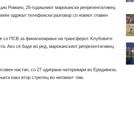
ио Романо, 25-годишниот марокански репрезентативец
 веќе одржал телефонски разговор со новиот главен
е со ПСВ за финализирање на трансферот. Клубовите
та. Ако сè биде во ред, мароканскиот репрезентативец
сивен настап, со 27 одиграни натпревари во Ередивизи,
њата како втор стрелец во неговиот тим.