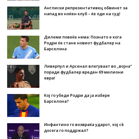
Англиски репрезентативец обвинет за
напад во ноќен клуб – ќе оди на суд!
Дилеми повеќе нема: Познато е кога
Родри ќе стане новиот фудбалер на
Барселона
Ливерпул и Арсенал влегуваат во „војна“
поради фудбалер вреден 69 милиони
евра!
Кој го убеди Родри да ја избере
Барселона?
Инфантино го возвраќа ударот, кој сè
досега го поддржал?