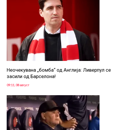
Неочекувана „бомба“ од Англија: Ливерпул се
засили од Барселона!
09:11, 08 август