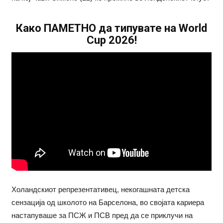
Како ПАМЕТНО да типувате на World
Cup 2026!
Холандскиот репрезентативец, некогашната детска
сензација од школото на Барселона, во својата кариера
настапуваше за ПСЖ и ПСВ пред да се приклучи на