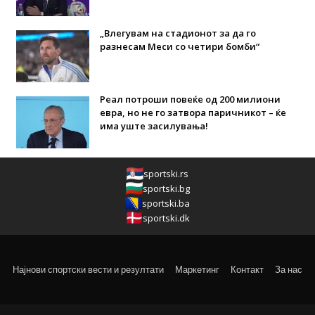
„Влегувам на стадионот за да го
разнесам Меси со четири бомби“
Реал потроши повеќе од 200 милиони
евра, но не го затвора паричникот – ќе
има уште засилувања!
sportski.rs
sportski.bg
sportski.ba
sportski.dk
Најнови спортски вести и резултати
Маркетинг
Контакт
За нас