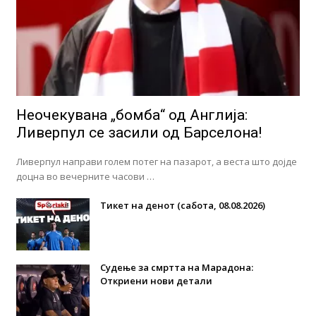
Неочекувана „бомба“ од Англија:
Ливерпул се засили од Барселона!
Ливерпул направи голем потег на пазарот, а веста што дојде
доцна во вечерните часови …
Тикет на денот (сабота, 08.08.2026)
Судење за смртта на Марадона:
Откриени нови детали