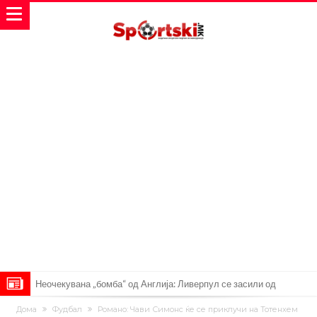
Неочекувана „бомба“ од Англија: Ливерпул се засили од
Барселона!
Тикет на денот (сабота, 08.08.2026)
Дома
Фудбал
Романо: Чави Симонс ќе се приклучи на Тотенхем