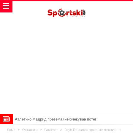
Атлетико Мадрид презема (не)очекуван потег!
Истината излезе на виделина: Родри како никој никогаш го понижи
Дома
Останати
Ракомет
Раул Гонзалес држеше лекции на