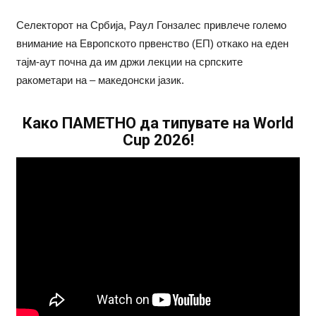
Селекторот на Србија, Раул Гонзалес привлече големо
внимание на Европското првенство (ЕП) откако на еден
тајм-аут почна да им држи лекции на српските
ракометари на – македонски јазик.
Како ПАМЕТНО да типувате на World
Cup 2026!