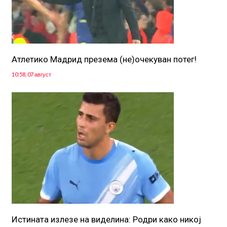
Атлетико Мадрид презема (не)очекуван потег!
10:58, 07 август
Истината излезе на виделина: Родри како никој