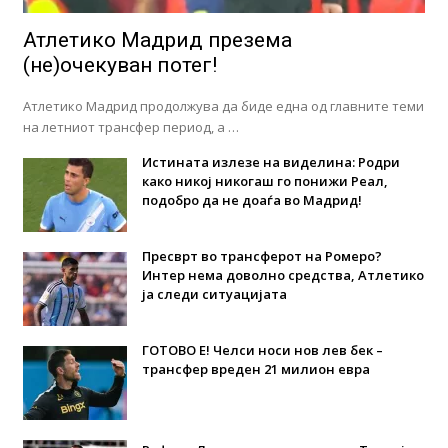
Атлетико Мадрид презема
(не)очекуван потег!
Атлетико Мадрид продолжува да биде една од главните теми
на летниот трансфер период, а …
Истината излезе на виделина: Родри
како никој никогаш го понижи Реал,
подобро да не доаѓа во Мадрид!
Пресврт во трансферот на Ромеро?
Интер нема доволно средства, Атлетико
ја следи ситуацијата
ГОТОВО Е! Челси носи нов лев бек –
трансфер вреден 21 милион евра