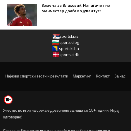
Замена за Влаховиќ: Напаѓачот на
Манчестер доаѓа во Јувентус!
sportski.rs
sportski.bg
sportski.ba
sportski.dk
Најнови спортски вести и резултати
Маркетинг
Контакт
За нас
Учество во игри на среќа е дозволено за лица со 18+ години. Играј
одговорно!
Согласно Законот за игрите на среќа и за забавните игри не е