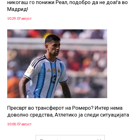
никогаш го понижи Реал, подобро да не доаѓа во
Мадрид!
10:29, 07 август
Пресврт во трансферот на Ромеро? Интер нема
доволно средства, Атлетико ја следи ситуацијата
10:00, 07 август