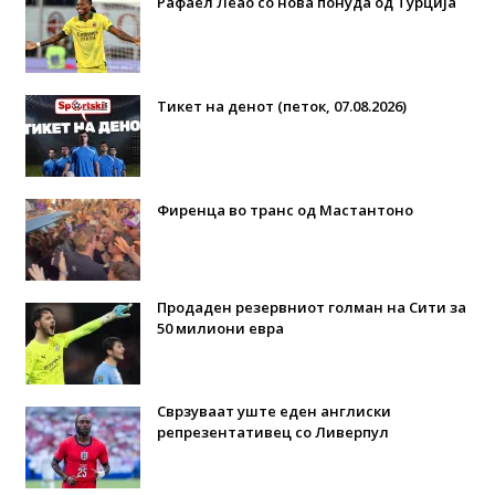
Рафаел Леао со нова понуда од Турција
Тикет на денот (петок, 07.08.2026)
Фиренца во транс од Мастантоно
Продаден резервниот голман на Сити за
50 милиони евра
Сврзуваат уште еден англиски
репрезентативец со Ливерпул