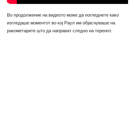
Во продолжение на видеото може да погледнете како
изгледаше моментот во кој Раул им објаснуваше на
ракометарите што да направат следно на теренот.