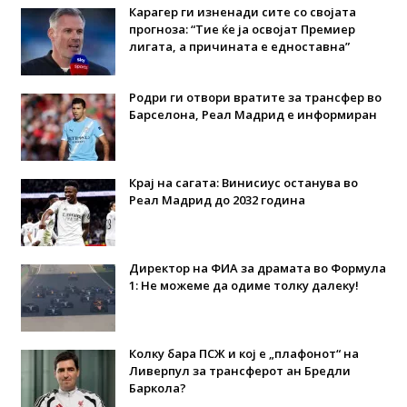
Карагер ги изненади сите со својата
прогноза: “Тие ќе ја освојат Премиер
лигата, а причината е едноставна”
Родри ги отвори вратите за трансфер во
Барселона, Реал Мадрид е информиран
Крај на сагата: Винисиус останува во
Реал Мадрид до 2032 година
Директор на ФИА за драмата во Формула
1: Не можеме да одиме толку далеку!
Колку бара ПСЖ и кој е „плафонот“ на
Ливерпул за трансферот ан Бредли
Баркола?