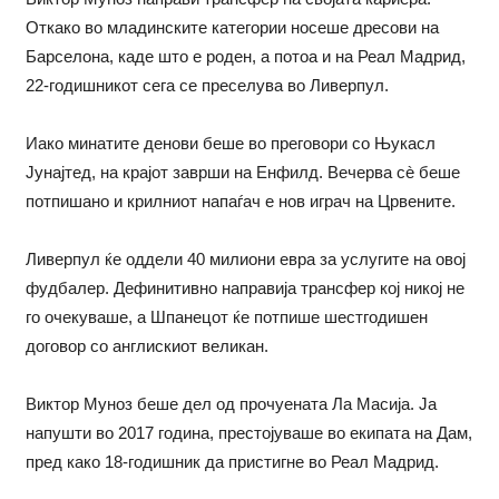
Oткако во младинските категории носеше дресови на
Барселона, каде што е роден, а потоа и на Реал Мадрид,
22-годишникот сега се преселува во Ливерпул.
Иако минатите денови беше во преговори со Њукасл
Јунајтед, на крајот заврши на Енфилд. Вечерва сè беше
потпишано и крилниот напаѓач е нов играч на Црвените.
Ливерпул ќе оддели 40 милиони евра за услугите на овој
фудбалер. Дефинитивно направија трансфер кој никој не
го очекуваше, а Шпанецот ќе потпише шестгодишен
договор со англискиот великан.
Виктор Муноз беше дел од прочуената Ла Масија. Ја
напушти во 2017 година, престојуваше во екипата на Дам,
пред како 18-годишник да пристигне во Реал Мадрид.