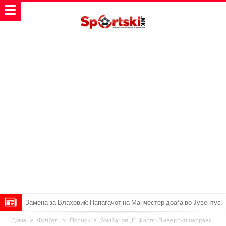
Замена за Влаховиќ: Напаѓачот на Манчестер доаѓа во Јувентус!
УЕФА повторно се заканува со бојкот на турнирите на ФИФА
Дома
Фудбал
Полноќна „бомба“ од „Енфилд“: Ливерпул направи