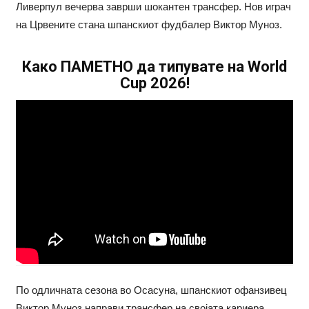
Ливерпул вечерва заврши шокантен трансфер. Нов играч
на Црвените стана шпанскиот фудбалер Виктор Муноз.
Како ПАМЕТНО да типувате на World
Cup 2026!
По одличната сезона во Осасуна, шпанскиот офанзивец
Виктор Муноз направи трансфер на својата кариера.