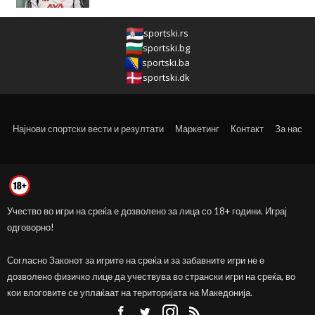
sportski.rs
sportski.bg
sportski.ba
sportski.dk
Најнови спортски вести и резултати
Маркетинг
Контакт
За нас
Учество во игри на среќа е дозволено за лица со 18+ години. Играј
одговорно!
Согласно Законот за игрите на среќа и за забавните игри не е
дозволено физичко лице да учествува во странски игри на среќа, во
кои влоговите се уплаќаат на територијата на Македонија.