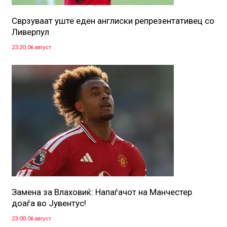
Сврзуваат уште еден англиски репрезентативец со
Ливерпул
23:20, 06 август
Замена за Влаховиќ: Напаѓачот на Манчестер
доаѓа во Јувентус!
23:00, 06 август