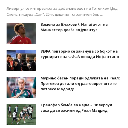
Ливерпул се интересира за дефанзивецот на Тотенхем Џед
Спенс, пишува „Сан“. 25-годишниот страничен бек …
Замена за Влаховиќ: Напаѓачот на
Манчестер доаѓа во Јувентус!
УЕФА повторно се заканува со бојкот на
турнирите на ФИФА поради Инфантино
Мурињо бесен поради одлуката на Реал:
Протекоа детали од разговорот што го
потресе Мадрид!
Трансфер бомба во најва – Ливерпул
сака да се засили од Реал Мадрид!