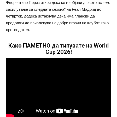
Флорентино Перез откри дека ќе го објави „првото големо
засилување за следната сезона“ на Реал Мадрид во
четврток, додека истакнува дека има планови да
продолжи да привлекува најдобри играчи на клубот како
претседател.
Како ПАМЕТНО да типувате на World
Cup 2026!