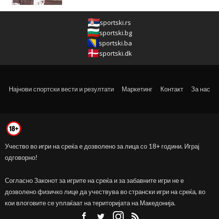
sportski.rs
sportski.bg
sportski.ba
sportski.dk
Најнови спортски вести и резултати
Маркетинг
Контакт
За нас
Учество во игри на среќа е дозволено за лица со 18+ години. Играј
одговорно!
Согласно Законот за игрите на среќа и за забавните игри не е
дозволено физичко лице да учествува во странски игри на среќа, во
кои влоговите се уплаќаат на територијата на Македонија.