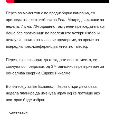
Перез во моментов е во предизборна кампања, со
претседателските избори на Реал Мадрид закажани за
недела, 7 јуни. 79-годишниот актуелен претседател, кој
беше без противници во последните четири изборни
циклуси, повика на гласање предвреме, за време на
вонредна прес-конференција минатиот месец.
Перез, кој е фаворит да го задржи своето место, се
соочува со предизвик од 37-годишниот претприемач за
обновлива енергија Енрике Рикелме.
Во интервју за Ел Еспањол, Перез откри дека оваа
недела планира да именува играч кој ќе потпише ако
повторно биде избран.
Коментари