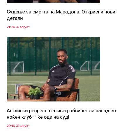
Судење за смртта на Марадона: Откриени нови
детали
21:20, 07 август
Англиски репрезентативец обвинет за напад во
ноќен клуб – ќе оди на суд!
20:40, 07 август