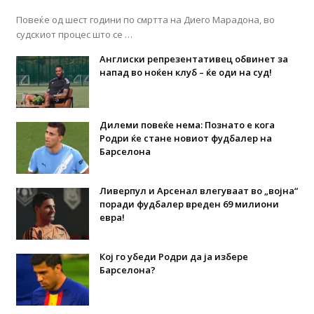
Повеќе од шест години по смртта на Диего Марадона, во
судскиот процес што се …
Англиски репрезентативец обвинет за
напад во ноќен клуб – ќе оди на суд!
Дилеми повеќе нема: Познато е кога
Родри ќе стане новиот фудбалер на
Барселона
Ливерпул и Арсенал влегуваат во „војна“
поради фудбалер вреден 69 милиони
евра!
Кој го убеди Родри да ја избере
Барселона?