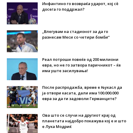
Инфантино го возвраќа ударот, кој сè
досега го поддржал?
„Влегувам на стадионот за да го
разнесам Меси со четири бомби“
Реал потроши повеќе од 200 милиони
евра, но не го затвора паричникот – ќе
има уште засилувања!
После распродажба, време е Њукасл да
ја отвори касата, дали има 100.000.000
евра за да ги задоволи Германците?
Ова што се случи на другиот крај од
планетата најдобро покажува кој е и што
е Лука Модриќ