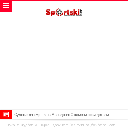
Судење за смртта на Марадона: Откриени нови детали
Англиски репрезентативец обвинет за напад во ноќен клуб – ќе
Дома
Фудбал
Перез најави кога ќе активира „бомба“ за Реал