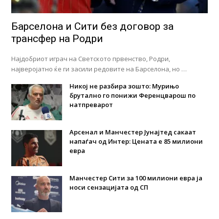
Барселона и Сити без договор за
трансфер на Родри
Најдобриот играч на Светското првенство, Родри,
најверојатно ќе ги засили редовите на Барселона, но …
Никој не разбира зошто: Мурињо
брутално го понижи Ференцварош по
натпреварот
Арсенал и Манчестер Јунајтед сакаат
напаѓач од Интер: Цената е 85 милиони
евра
Манчестер Сити за 100 милиони евра ја
носи сензацијата од СП