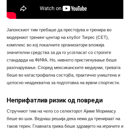
Јапонскиот тим требаше да престојува и тренира во
модерниот тренинг-центар на клубот Тигрес (CET),
комплекс во кој локалните организатори вложија
значителни средства за да го усогласат со строгите
стандарди на ФИФА. Но, нивното пристигнување беше
разочарување. Според мексиканските медиуми, тревата
беше во катастрофална состојба, практично уништена и
целосно неадекватна за подготовка на врвни спортисти.
Неприфатлив ризик од повреди
Стручниот тим на чело со селекторот Ајиме Морииасу
беше во шок. Веднаш решија дека нема да тренираат на
таков терен. Главната грижа беше здравјето на играчите и