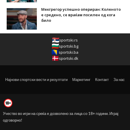
Мекгрегор успешно опериран: Коленото
е средено, се враќам посилен од кога
било
sportski.rs
sportski.bg
sportski.ba
sportski.dk
Најнови спортски вести и резултати
Маркетинг
Контакт
За нас
Учество во игри на среќа е дозволено за лица со 18+ години. Играј
одговорно!