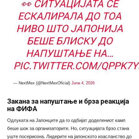
👀 СИТУАЦИЈАТА СЕ
ЕСКАЛИРАЛА ДО ТОА
НИВО ШТО ЈАПОНИЈА
БЕШЕ БЛИСКУ ДО
НАПУШТАЊЕ НА…
PIC.TWITTER.COM/QPPK7
— NextMex (@NextMexOficial)
June 4, 2026
Закана за напуштање и брза реакција
на ФИФА
Одлуката на Јапонците да го одбијат доделениот камп
беше шок за организаторите. Но, ситуацијата брзо стана
уште посериозна. Лидерите на јапонското изасланство до