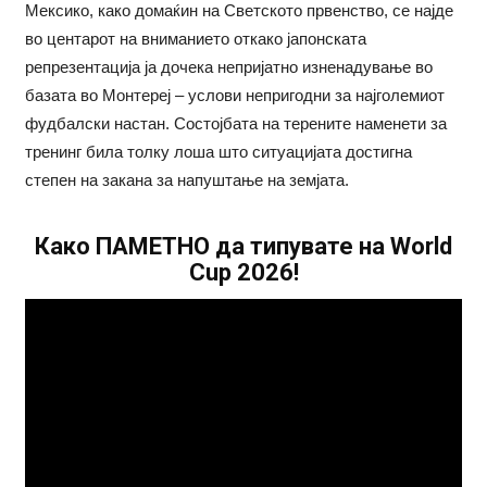
Мексико, како домаќин на Светското првенство, се најде
во центарот на вниманието откако јапонската
репрезентација ја дочека непријатно изненадување во
базата во Монтереј – услови непригодни за најголемиот
фудбалски настан. Состојбата на терените наменети за
тренинг била толку лоша што ситуацијата достигна
степен на закана за напуштање на земјата.
Како ПАМЕТНО да типувате на World
Cup 2026!