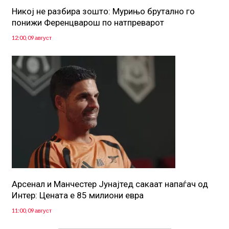
Никој не разбира зошто: Мурињо брутално го
понижи Ференцварош по натпреварот
12:00, 09 август
Арсенал и Манчестер Јунајтед сакаат напаѓач од
Интер: Цената е 85 милиони евра
11:00, 09 август