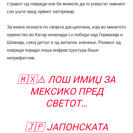
стравот од повреди кои би можеле да го уништат нивниот
сон уште пред првиот натпревар.
За екипа позната по својата дисциплина, која во минатото
првенство во Катар изненади со победи над Германија и
Шпанија, секој детал е од витално значење. Ризикот од
повреди поради лоша инфраструктура беше
неприфатлив.
🇲🇽⚠️ ЛОШ ИМИЏ ЗА
МЕКСИКО ПРЕД
СВЕТОТ…
🇯🇵 ЈАПОНСКАТА