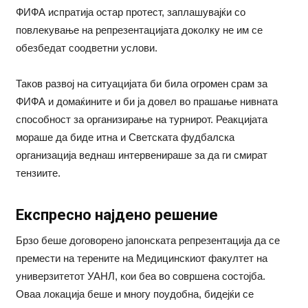
ФИФА испратија остар протест, заплашувајќи со
повлекување на репрезентацијата доколку не им се
обезбедат соодветни услови.
Таков развој на ситуацијата би била огромен срам за
ФИФА и домаќините и би ја довел во прашање нивната
способност за организирање на турнирот. Реакцијата
мораше да биде итна и Светската фудбалска
организација веднаш интервенираше за да ги смират
тензиите.
Експресно најдено решение
Брзо беше договорено јапонската репрезентација да се
премести на терените на Медицинскиот факултет на
универзитетот УАНЛ, кои беа во совршена состојба.
Оваа локација беше и многу поудобна, бидејќи се