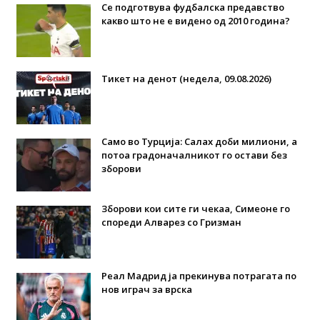
Се подготвува фудбалска предавство
какво што не е видено од 2010 година?
Тикет на денот (недела, 09.08.2026)
Само во Турција: Салах доби милиони, а
потоа градоначалникот го остави без
зборови
Зборови кои сите ги чекаа, Симеоне го
спореди Алварез со Гризман
Реал Мадрид ја прекинува потрагата по
нов играч за врска