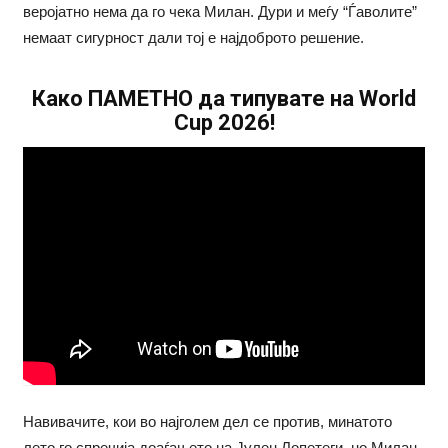
веројатно нема да го чека Милан. Дури и меѓу “Ѓаволите”
немаат сигурност дали тој е најдоброто решение.
Како ПАМЕТНО да типувате на World
Cup 2026!
Навивачите, кои во најголем дел се против, минатото
лето го спречија доаѓањето на Јулен Лопетеги, но Милан