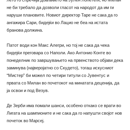
не би требало да дозволи гласот на народот да им ги
наруши плановите. Новиот директор Таре не сака да го
ангажира Сари, бидејќи во Лацио не беа на истата
бранова должина.
Патот води кон Макс Алегри, но тој не сака да чека
бидејќи преговара со Наполи. Ако Антонио Конте во
понеделник по завршувањето на првенството објави дека
заминува (најверојатно со Скудето), тогаш искусниот
“Мистер” би можел по четири титули со Јувентус и
првата со Милан во почетокот на минатата деценија, да
ја освои и под Везув.
Де Зерби има помали шанси, особено откако се врати во
Лигата на шампионите и не сака да го напушти својот нов
почеток во Марсеј.