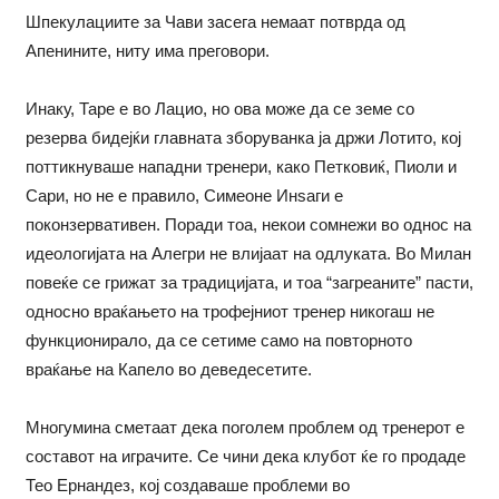
Шпекулациите за Чави засега немаат потврда од
Апенините, ниту има преговори.
Инаку, Таре е во Лацио, но ова може да се земе со
резерва бидејќи главната зборуванка ја држи Лотито, кој
поттикнуваше нападни тренери, како Петковиќ, Пиоли и
Сари, но не е правило, Симеоне Инѕаги е
поконзервативен. Поради тоа, некои сомнежи во однос на
идеологијата на Алегри не влијаат на одлуката. Во Милан
повеќе се грижат за традицијата, и тоа “загреаните” пасти,
односно враќањето на трофејниот тренер никогаш не
функционирало, да се сетиме само на повторното
враќање на Капело во деведесетите.
Многумина сметаат дека поголем проблем од тренерот е
составот на играчите. Се чини дека клубот ќе го продаде
Тео Ернандез, кој создаваше проблеми во