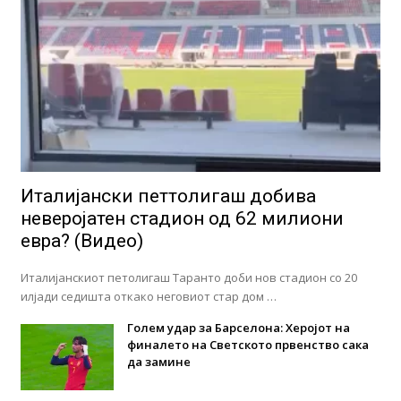
Италијански петтолигаш добива
неверојатен стадион од 62 милиони
евра? (Видео)
Италијанскиот петолигаш Таранто доби нов стадион со 20
илјади седишта откако неговиот стар дом …
Голем удар за Барселона: Херојот на
финалето на Светското првенство сака
да замине