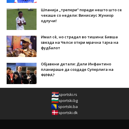
Шпанија „трепери“ поради нешто што се
чекаше со недели: Винисиус Жуниор
одлучи!
Имал сè, но страдал во тишина: Бивша
ѕвезда на Челси откри мрачна тајна на
фудбалот
Објавени детали: Дали Инфантино
планираше да создаде Суперлига на
ФИФА?
sportski.rs
sportski.bg
sportski.ba
sportski.dk