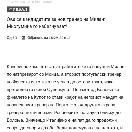
Многумина го избегнуваат!
Стигнува во Мадрид за потпис на договор
Потресни сцени на погребот на УФЦ-борец: Шпалир, музика и
ФУДБАЛ
аплауз кој ги расплака сите (Видео)
(ВИДЕО) Голема трагедија: Гром усмрти фудбалери, а уште 12 се
Ова се кандидатите за нов тренер на Милан:
Многумина го избегнуваат!
повредени
Барселона подготвува „кражба на векот“: Деко не беше во
Мадрид само поради Алварез
Капитен на познат клуб претепан до смрт пред својот дом – цела
Од
SD
Објавено на
18:29, 22 мај
држава бара правда!
Шпанија „трепери“ поради нешто што се чекаше со недели:
Винисиус Жуниор одлучи!
Имал сè, но страдал во тишина: Бивша ѕвезда на Челси откри
Консеисао како што стојат работите ќе го напушти Милан
мрачна тајна на фудбалот
Објавени детали: Дали Инфантино планираше да создаде
по натпреварот со Монца, а вториот португалски тренер
Суперлига на ФИФА?
по Фонсека исто така не успеа да остави трага, иако
претходно го освои Суперкупот. Поразот од Болоња во
финалето на Купот го стави крајот на неговиот мандат на
поранешниот тренер на Порто. Но, од другата страна,
тренерот кој ги порази “Росонерите” останува блиску до
Болоња. Винченцо Италијано е на пат да го продолжи
својот договор и да обезбеди зголемување на платата, и