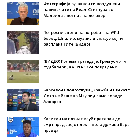
Фотографија од авион ги воодушеви
навивачите на Реал: Стигнува во
Мадрид за потпис на договор
Потресни сцени на погребот на УФЦ-
борец: Шпалир, музика и аплауз кој ги
расплака сите (Видео)
(ВИДЕО) Голема трагедија: Гром усмрти
фудбалери, а уште 12 се повредени
Барселона подготвува „кражба на векот“:
Деко не беше во Мадрид само поради
Алварез
Капитен на познат клуб претепан до
смрт пред својот дом – цела држава бара
правда!