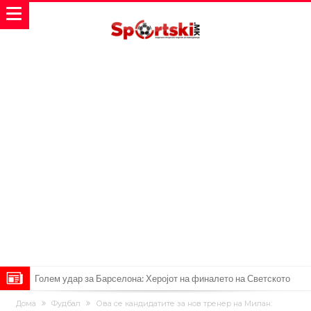
Голем удар за Барселона: Херојот на финалето на Светското
првенство сака да замине
Фотографија од авион ги воодушеви навивачите на Реал:
Дома
Фудбал
Ова се кандидатите за нов тренер на Милан: