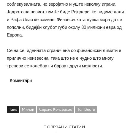
соблекувалната, но веројатно и уште неколку играчи.
Јадрото на новиот тим ќе биде Рејндерс, ќе видиме дали
и Рафа Леао ќе замине. Финансиската дупка мора да се
пополни, бидејќи клубот губи околу 80 милиони евра од
Европа.
Се на се, иднината ограничена со финансиски лимити е
прилично неизвесна, така што не е чудно што многу
тренери се колебаат и бараат други можности.
Коментари
Tags
Mилан
Серхио Консеисао
Топ Вести
ПОВРЗАНИ СТАТИИ