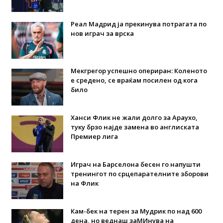
Реал Мадрид ја прекинува потрагата по
нов играч за врска
Мекгрегор успешно опериран: Коленото
е средено, се враќам посилен од кога
било
Ханси Флик не жали долго за Араухо,
туку брзо најде замена во англиската
Премиер лига
Играч на Барселона бесен го напушти
тренингот по срцепарателните зборови
на Флик
Кам-бек на терен за Мудрик по над 600
дена, но веднаш заМИнува на