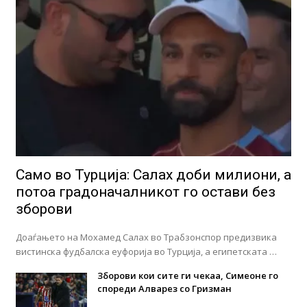
Само во Турција: Салах доби милиони, а
потоа градоначалникот го остави без
зборови
Доаѓањето на Мохамед Салах во Трабзонспор предизвика
вистинска фудбалска еуфорија во Турција, а египетската …
Зборови кои сите ги чекаа, Симеоне го
спореди Алварез со Гризман