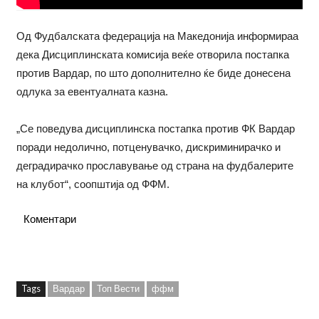
Од Фудбалската федерација на Македонија информираа
дека Дисциплинската комисија веќе отворила постапка
против Вардар, по што дополнително ќе биде донесена
одлука за евентуалната казна.
„Се поведува дисциплинска постапка против ФК Вардар
поради недолично, потценувачко, дискриминирачко и
деградирачко прославување од страна на фудбалерите
на клубот“, соопштија од ФФМ.
Коментари
Tags
Вардар
Топ Вести
ффм