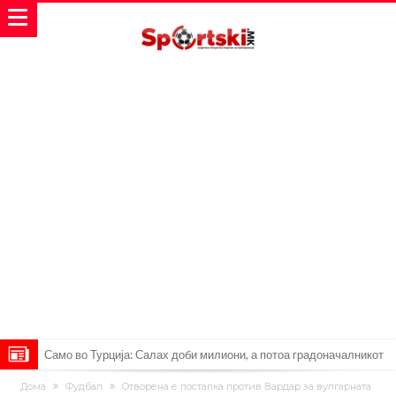
Само во Турција: Салах доби милиони, а потоа градоначалникот
го остави без зборови
Зборови кои сите ги чекаа, Симеоне го спореди Алварез со
Дома
Фудбал
Oтворена е постапка против Вардар за вулгарната