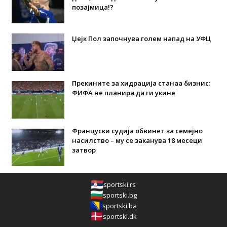
позајмица!?
Џејк Пол започнува голем напад на УФЦ
Прекините за хидрација станаа бизнис:
ФИФА не планира да ги укине
Француски судија обвинет за семејно
насилство – му се заканува 18 месеци
затвор
sportski.rs
sportski.bg
sportski.ba
sportski.dk