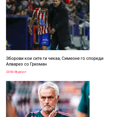
Зборови кои сите ги чекаа, Симеоне го спореди
Алварез со Гризман
23:00, 08 август