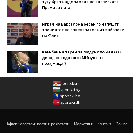
туку брзо најде замена во англиската
Премиер лига
Играч на Барселона бесен го напушти
тренингот по срцепарателните зборови
на Флик
Кам-бек на терен за Мудрик по над 600
дена, но веднаш заМИнува на
позајмица!?
sportski.rs
sportski.bg
sportski.ba
sportski.dk
Најнови спортски вести и резултати
Маркетинг
Контакт
За нас