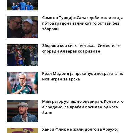
Само во Турција: Салах доби милиони, а
потоа градоначалникот го остави без
зборови
Зборови кои сите ги чекаа, Симеоне го
спореди Алварез со Гризман
Реал Мадрид ја прекинува потрагата по
нов играч за врска
Мекгрегор успешно опериран: Коленото
е средено, се враќам посилен од кога
било
Ханси Флик не жали долго за Араухо,