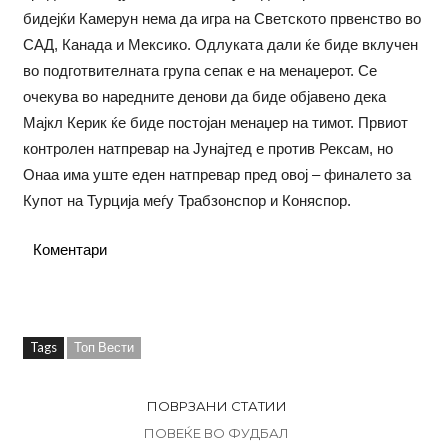
бидејќи Камерун нема да игра на Светското првенство во
САД, Канада и Мексико. Одлуката дали ќе биде вклучен
во подготвителната група сепак е на менаџерот. Се
очекува во наредните денови да биде објавено дека
Мајкл Керик ќе биде постојан менаџер на тимот. Првиот
контролен натпревар на Јунајтед е против Рексам, но
Онаа има уште еден натпревар пред овој – финалето за
Купот на Турција меѓу Трабзонспор и Коняспор.
Коментари
Tags
Топ Вести
ПОВРЗАНИ СТАТИИ
ПОВЕЌЕ ВО ФУДБАЛ