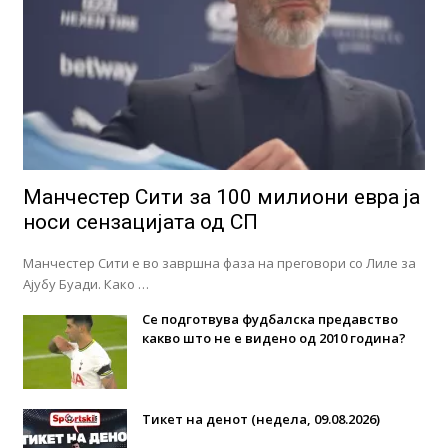
Манчестер Сити за 100 милиони евра ја
носи сензацијата од СП
Манчестер Сити е во завршна фаза на преговори со Лиле за
Ајубу Буади. Како …
Се подготвува фудбалска предавство
какво што не е видено од 2010 година?
Тикет на денот (недела, 09.08.2026)