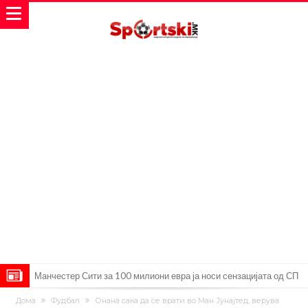
Манчестер Сити за 100 милиони евра ја носи сензацијата од СП
Се подготвува фудбалска предавство какво што не е видено од
Дома
Фудбал
Онана сака да се врати во Ман Јунајтед, верува