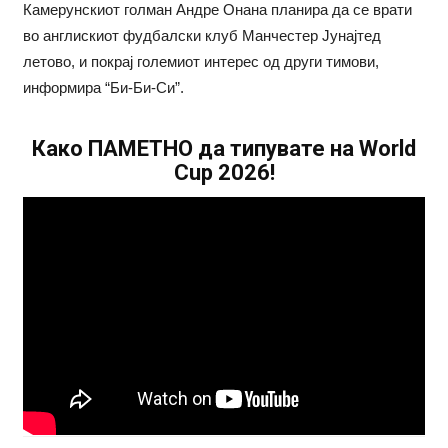
Камерунскиот голман Андре Онана планира да се врати
во англискиот фудбалски клуб Манчестер Јунајтед
летово, и покрај големиот интерес од други тимови,
информира “Би-Би-Си”.
Како ПАМЕТНО да типувате на World
Cup 2026!