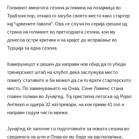
Голманот минатата сезона ја помина на позајмица во
Трабзонспор, откако го загуби своето место како стартер
кај “црвените ѓаволи”. Ова се случи по серија грешки од
страна на голманот во претходната сезона, кои му
донесоа остри критики и на крајот до испраќање во
Турција за една сезона.
Камерунецот е решен да направи нов обид да го убеди
тренерскиот штаб на клубот дека заслужува место
помеѓу стативите и би можел да си го врати стартерското
место. По заминувањето на Онаа, Сене Ламенс стана
главен голман во Јунајтед. Тој пристигна летоска од Ројал
Антверп и одигра 32 натпревари, на кои прими 41 гол и
направи седум чисти мрежи.
Јунајтед ќе започне со подготовките за новата сезона во
средината на јули и Онаа ќе му биде на располагање,