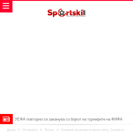
УЕФА повторно се заканува со бојкот на турнирите на ФИФА
поради Инфантино
Мурињо бесен поради одлуката на Реал: Протекоа детали од
Дома
Останати
Тенис
Ѓоковиќ за ривалството меѓу Синер и