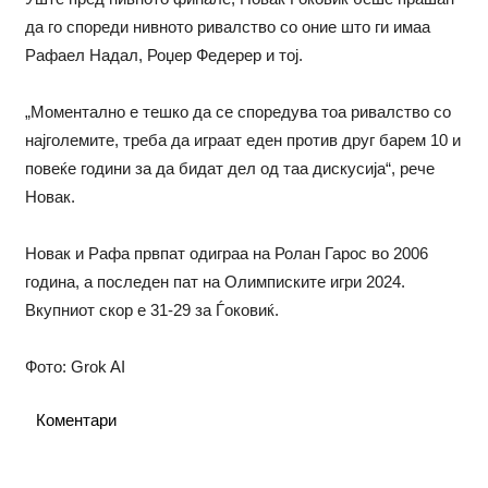
да го спореди нивното ривалство со оние што ги имаа
Рафаел Надал, Роџер Федерер и тој.
„Моментално е тешко да се споредува тоа ривалство со
најголемите, треба да играат еден против друг барем 10 и
повеќе години за да бидат дел од таа дискусија“, рече
Новак.
Новак и Рафа првпат одиграа на Ролан Гарос во 2006
година, а последен пат на Олимписките игри 2024.
Вкупниот скор е 31-29 за Ѓоковиќ.
Фото: Grok AI
Коментари