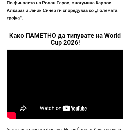
По финалето на Ролан Гарос, многумина Карлос
Алкараз и Јаник Синер ги споредуваа со „Големата
тројка“.
Како ПАМЕТНО да типувате на World
Cup 2026!
Уште пред нивното финале, Новак Ѓоковиќ беше прашан