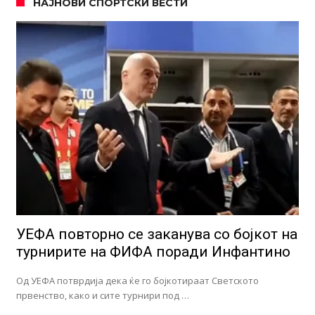
НАЈНОВИ СПОРТСКИ ВЕСТИ
УЕФА повторно се заканува со бојкот на
турнирите на ФИФА поради Инфантино
Од УЕФА потврдија дека ќе го бојкотираат Светското
првенство, како и сите турнири под …