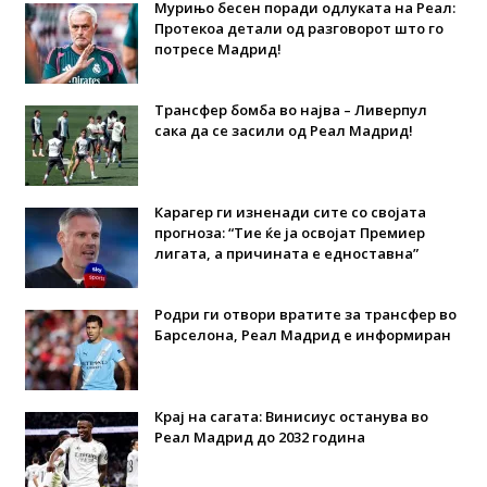
Мурињо бесен поради одлуката на Реал:
Протекоа детали од разговорот што го
потресе Мадрид!
Трансфер бомба во најва – Ливерпул
сака да се засили од Реал Мадрид!
Карагер ги изненади сите со својата
прогноза: “Тие ќе ја освојат Премиер
лигата, а причината е едноставна”
Родри ги отвори вратите за трансфер во
Барселона, Реал Мадрид е информиран
Крај на сагата: Винисиус останува во
Реал Мадрид до 2032 година