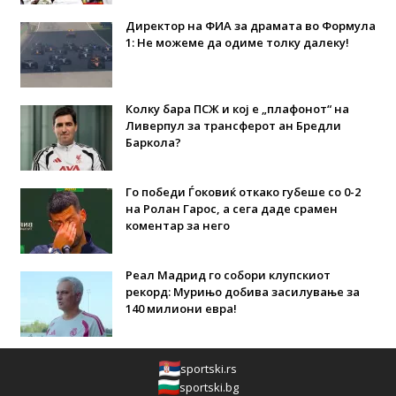
Директор на ФИА за драмата во Формула
1: Не можеме да одиме толку далеку!
Колку бара ПСЖ и кој е „плафонот“ на
Ливерпул за трансферот ан Бредли
Баркола?
Го победи Ѓоковиќ откако губеше со 0-2
на Ролан Гарос, а сега даде срамен
коментар за него
Реал Мадрид го собори клупскиот
рекорд: Мурињо добива засилување за
140 милиони евра!
sportski.rs
sportski.bg