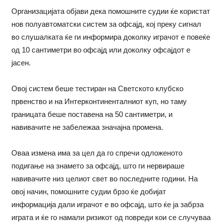
Организацијата објави дека помошните судии ќе користат
нов полуавтоматски систем за офсајд, кој преку сигнал
во слушалката ќе ги информира доколку играчот е повеќе
од 10 сантиметри во офсајд или доколку офсајдот е
јасен.
Овој систем беше тестиран на Светското клубско
првенство и на Интерконтиненталниот куп, но таму
границата беше поставена на 50 сантиметри, и
навивачите не забележаа значајна промена.
Оваа измена има за цел да го спречи одложеното
подигање на знамето за офсајд, што ги нервираше
навивачите низ целиот свет во последните години. На
овој начин, помошните судии брзо ќе добијат
информација дали играчот е во офсајд, што ќе ја забрза
играта и ќе го намали ризикот од повреди кои се случуваа