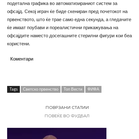
подетална графика во автоматизираниот систем за
офсајд. Секој играч ќе биде скениран пред почетокот на
првенството, што ќе трае само една секунда, а гледачите
ќе имаат поубави и пореалистични прикажувања на
офсајдите наместо досегашните стерилни фигури кои беа
користени.
Коментари
Tags
Светско првенство
Топ Вести
ФИФА
ПОВРЗАНИ СТАТИИ
ПОВЕЌЕ ВО ФУДБАЛ