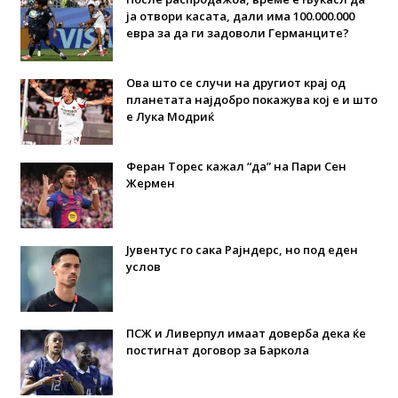
ја отвори касата, дали има 100.000.000
евра за да ги задоволи Германците?
Ова што се случи на другиот крај од
планетата најдобро покажува кој е и што
е Лука Модриќ
Феран Торес кажал “да” на Пари Сен
Жермен
Јувентус го сака Рајндерс, но под еден
услов
ПСЖ и Ливерпул имаат доверба дека ќе
постигнат договор за Баркола