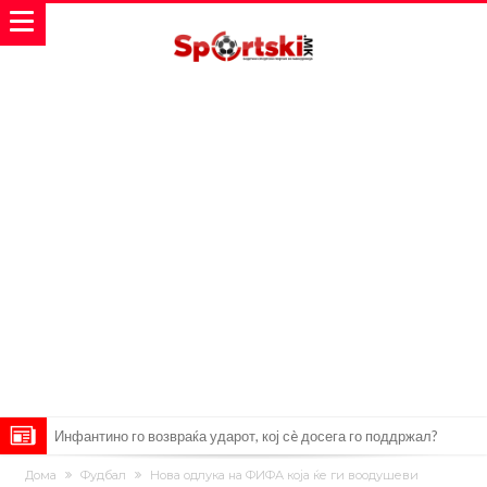
Реал потроши повеќе од 200 милиони евра, но не го затвора
Дома
Фудбал
Нова одлука на ФИФА која ќе ги воодушеви