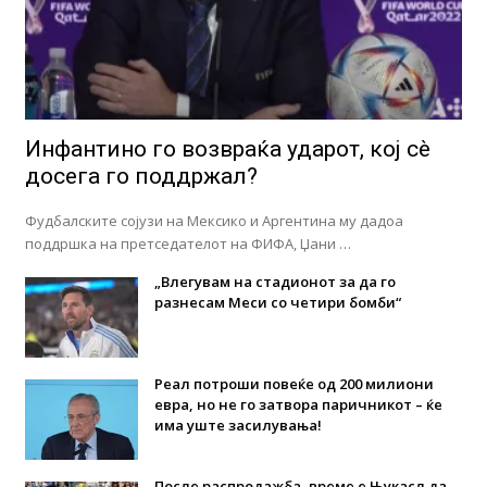
Инфантино го возвраќа ударот, кој сè
досега го поддржал?
Фудбалските сојузи на Мексико и Аргентина му дадоа
поддршка на претседателот на ФИФА, Џани …
„Влегувам на стадионот за да го
разнесам Меси со четири бомби“
Реал потроши повеќе од 200 милиони
евра, но не го затвора паричникот – ќе
има уште засилувања!
После распродажба, време е Њукасл да