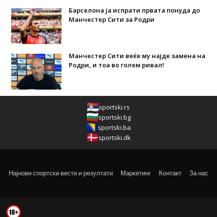
Барселона ја испрати првата понуда до
Манчестер Сити за Родри
Манчестер Сити веќе му најде замена на
Родри, и тоа во голем ривал!
sportski.rs
sportski.bg
sportski.ba
sportski.dk
Најнови спортски вести и резултати
Маркетинг
Контакт
За нас