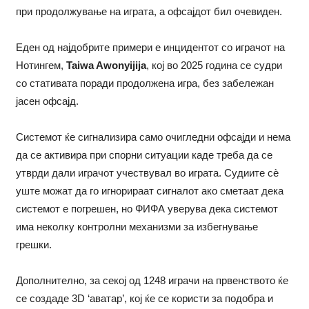
при продолжување на играта, а офсајдот бил очевиден.
Еден од најдобрите примери е инцидентот со играчот на
Нотингем,
Taiwa Awonyijija
, кој во 2025 година се судри
со стативата поради продолжена игра, без забележан
јасен офсајд.
Системот ќе сигнализира само очигледни офсајди и нема
да се активира при спорни ситуации каде треба да се
утврди дали играчот учествувал во играта. Судиите сè
уште можат да го игнорираат сигналот ако сметаат дека
системот е погрешен, но ФИФА уверува дека системот
има неколку контролни механизми за избегнување
грешки.
Дополнително, за секој од 1248 играчи на првенството ќе
се создаде 3D ‘аватар’, кој ќе се користи за подобра и