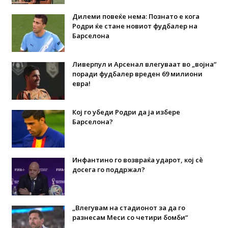
Дилеми повеќе нема: Познато е кога
Родри ќе стане новиот фудбалер на
Барселона
Ливерпул и Арсенал влегуваат во „војна“
поради фудбалер вреден 69 милиони
евра!
Кој го убеди Родри да ја избере
Барселона?
Инфантино го возвраќа ударот, кој сè
досега го поддржал?
„Влегувам на стадионот за да го
разнесам Меси со четири бомби“