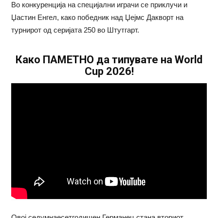
Во конкуренција на специјални играчи се приклучи и
Џастин Енгел, како победник над Џејмс Дакворт на
турнирот од серијата 250 во Штутгарт.
Како ПАМЕТНО да типувате на World
Cup 2026!
Овој седумнаесетгодишен Германец стана вториот