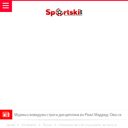
Тикет на денот (сабота, 08.08.2026)
Дома
Останати
Тенис
Никогаш не сте слушнале за него, а