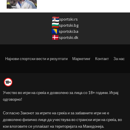
sportski.rs
sportski.bg
sportski.ba
sportski.dk
Најнови спортски вести и резултати
Маркетинг
Контакт
За нас
Учество во игри на среќа е дозволено за лица со 18+ години. Играј
одговорно!
Согласно Законот за игрите на среќа и за забавните игри не е
дозволено физичко лице да учествува во странски игри на среќа, во
кои влоговите се уплаќаат на територијата на Македонија.