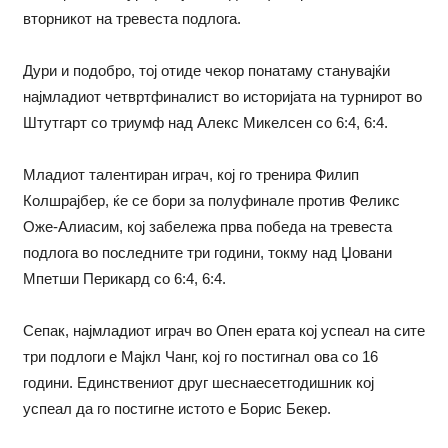
вторникот на тревеста подлога.
Дури и подобро, тој отиде чекор понатаму станувајќи
најмладиот четвртфиналист во историјата на турнирот во
Штутгарт со триумф над Алекс Микелсен со 6:4, 6:4.
Младиот талентиран играч, кој го тренира Филип
Колшрајбер, ќе се бори за полуфинале против Феликс
Оже-Алиасим, кој забележа прва победа на тревеста
подлога во последните три години, токму над Џовани
Мпетши Перикард со 6:4, 6:4.
Сепак, најмладиот играч во Опен ерата кој успеал на сите
три подлоги е Мајкл Чанг, кој го постигнал ова со 16
години. Единствениот друг шеснаесетгодишник кој
успеал да го постигне истото е Борис Бекер.