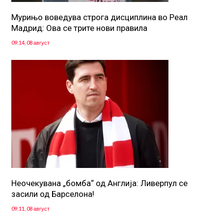
Мурињо воведува строга дисциплина во Реал
Мадрид: Ова се трите нови правила
09:14, 08 август
Неочекувана „бомба“ од Англија: Ливерпул се
засили од Барселона!
09:11, 08 август