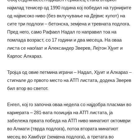
најмлад тенисер од 1990 година кој победил на турнирите
од највисоко ниво (без вклучување на Дејвис купот) на
сите три подлоги – бетонска, земјена и тревната подлога.
Пред него, само Рафаел Надал го направил тоа на
помлада возраст, со 17 години и два месеца. На оваа
листа се наоѓаат и Александер Зверев, Лејтон Хјуит и
Карлос Алкараз.
Тројца од овие петмина играчи – Надал, Хјуит и Алкараз –
стигнале до првото место на АТП листата, додека Зверев
бил втор во светот.
Енгел, кој го започна оваа недела со најдобра пласман во
кариерата – 281-вата позиција на АТП листата, ја
забележа првата победа на АТП ниво минатиот октомври
во Алмати (тврда подлога), потоа втората минатиот
месец во Хамбург (земјена подлога), а третата во