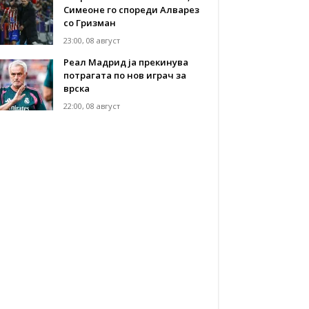
Симеоне го спореди Алварез
со Гризман
23:00, 08 август
Реал Мадрид ја прекинува
потрагата по нов играч за
врска
22:00, 08 август