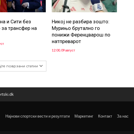
на и Сити без
Никој не разбира зошто:
 за трансфер на
Мурињо брутално го
понижи Ференцварош по
натпреварот
уст
12:00, 09 август
јте поврзани статии
rtski.dk
Најнови спортски вести и резултати
Маркетинг
Контакт
За нас