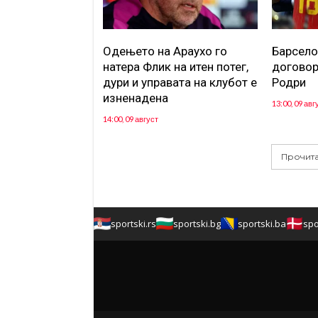
Одењето на Араухо го
Барсело
натера Флик на итен потег,
договор
дури и управата на клубот е
Родри
изненадена
13:00, 09 авг
14:00, 09 август
Прочита
sportski.rs
sportski.bg
sportski.ba
spo