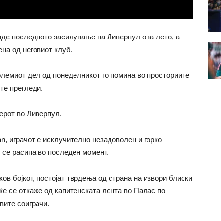
де последното засилување на Ливерпул ова лето, а
на од неговиот клуб.
големиот дел од понеделникот го помина во просториите
те прегледи.
ерот во Ливерпул.
n, играчот е исклучително незадоволен и горко
 се расипа во последен момент.
ов бојкот, постојат тврдења од страна на извори блиски
ќе се откаже од капитенската лента во Палас по
овите соиграчи.