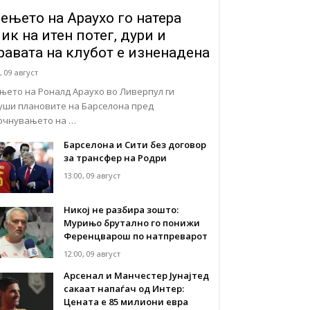
ењето на Араухо го натера
ик на итен потег, дури и
равата на клубот е изненадена
, 09 август
њето на Роналд Араухо во Ливерпул ги
уши плановите на Барселона пред
очнувањето на …
Барселона и Сити без договор
за трансфер на Родри
13:00, 09 август
Никој не разбира зошто:
Мурињо брутално го понижи
Ференцварош по натпреварот
12:00, 09 август
Арсенал и Манчестер Јунајтед
сакаат напаѓач од Интер:
Цената е 85 милиони евра