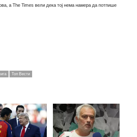
ова, а The Times вели дека тој нема намера да потпише
ига
Топ Вести