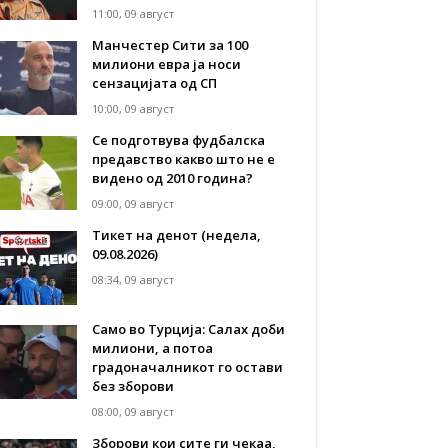
11:00, 09 август
Манчестер Сити за 100
милиони евра ја носи
сензацијата од СП
10:00, 09 август
Се подготвува фудбалска
предавство какво што не е
видено од 2010 година?
09:00, 09 август
Тикет на денот (недела,
09.08.2026)
08:34, 09 август
Само во Турција: Салах доби
милиони, а потоа
градоначалникот го остави
без зборови
08:00, 09 август
Зборови кои сите ги чекаа,