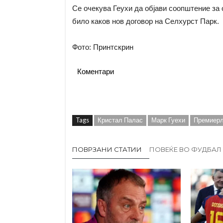
Се очекува Геухи да објави соопштение за 
било каков нов договор на Селхурст Парк.
Фото: Принтскрин
Коментари
Tags
Кристал Палас
Марк Гуехи
Премиерл
ПОВРЗАНИ СТАТИИ
ПОВЕЌЕ ВО ФУДБАЛ