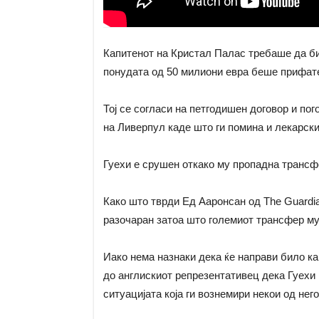
Капитенот на Кристал Палас требаше да би
понудата од 50 милиони евра беше прифате
Тој се согласи на петгодишен договор и по
на Ливерпул каде што ги помина и лекарски
Гуехи е срушен откако му пропадна трансф
Како што тврди Ед Ааронсан од The Guardia
разочаран затоа што големиот трансфер му
Иако нема назнаки дека ќе направи било как
до англискиот репрезентативец дека Гуехи 
ситуацијата која ги вознемири некои од нег