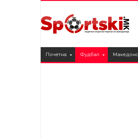
Почетна
Фудбал
Македонс