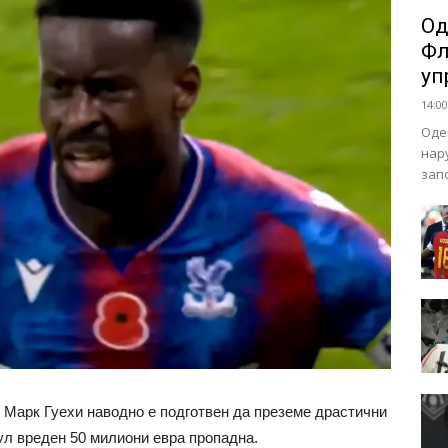
Од
Фл
уп
14:00
Оде
нар
зап
 Марк Гуехи наводно е подготвен да преземе драстични
ул вреден 50 милиони евра пропадна.