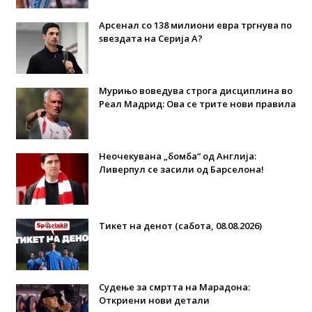
Арсенал со 138 милиони евра тргнува по
ѕвездата на Серија А?
Мурињо воведува строга дисциплина во
Реал Мадрид: Ова се трите нови правила
Неочекувана „бомба“ од Англија:
Ливерпул се засили од Барселона!
Тикет на денот (сабота, 08.08.2026)
Судење за смртта на Марадона:
Откриени нови детали