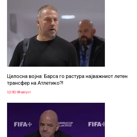
Целосна војна: Барса го растура најважниот летен
трансфер на Атлетико?!
12:00, 08 август