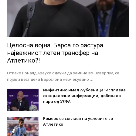
Целосна војна: Барса го растура
најважниот летен трансфер на
Атлетико?!
Откако Роналд Араухо одлучи да замине во Ливерпул, се
појави вест дека Барселона неочекувано …
Инфантино имал љубовница: Испливаа
скандалозни информации, добивала
пари од УЕФА
Ромеро се согласи на условите со
Атлетико