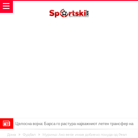
Целосна војна: Барса го растура најважниот летен трансфер на
Атлетико?!
Инфантино имал љубовница: Испливаа скандалозни
Дома
Фудбал
Мурињо: Ако веќе имав добиено понуда од Реал