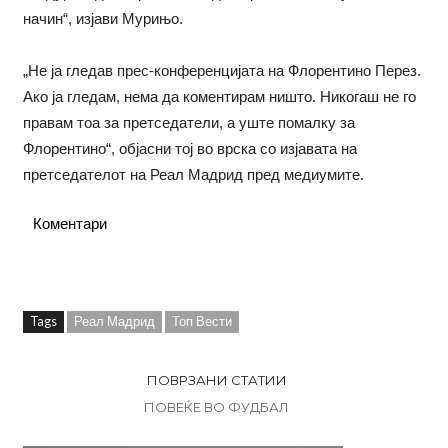
начин“, изјави Мурињо.
„Не ја гледав прес-конференцијата на Флорентино Перез.
Ако ја гледам, нема да коментирам ништо. Никогаш не го
правам тоа за претседатели, а уште помалку за
Флорентино“, објасни тој во врска со изјавата на
претседателот на Реал Мадрид пред медиумите.
Коментари
Tags
Реал Мадрид
Топ Вести
ПОВРЗАНИ СТАТИИ
ПОВЕЌЕ ВО ФУДБАЛ