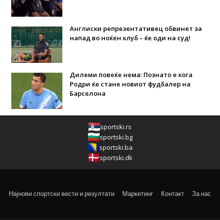
Англиски репрезентативец обвинет за
напад во ноќен клуб – ќе оди на суд!
Дилеми повеќе нема: Познато е кога
Родри ќе стане новиот фудбалер на
Барселона
sportski.rs
sportski.bg
sportski.ba
sportski.dk
Најнови спортски вести и резултати
Маркетинг
Контакт
За нас