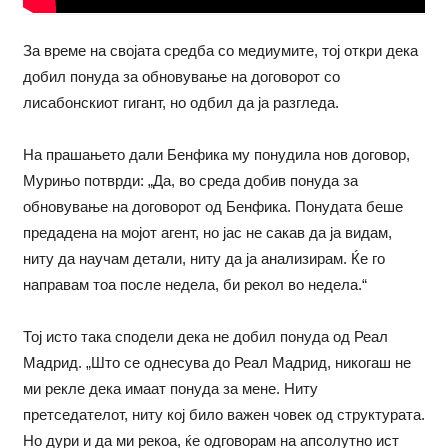
За време на својата средба со медиумите, тој откри дека
добил понуда за обновување на договорот со
лисабонскиот гигант, но одбил да ја разгледа.
На прашањето дали Бенфика му понудила нов договор,
Мурињо потврди: „Да, во среда добив понуда за
обновување на договорот од Бенфика. Понудата беше
предадена на мојот агент, но јас не сакав да ја видам,
ниту да научам детали, ниту да ја анализирам. Ќе го
направам тоа после недела, би рекол во недела.“
Тој исто така сподели дека не добил понуда од Реал
Мадрид. „Што се однесува до Реал Мадрид, никогаш не
ми рекле дека имаат понуда за мене. Ниту
претседателот, ниту кој било важен човек од структурата.
Но дури и да ми рекоа, ќе одговорам на апсолутно ист