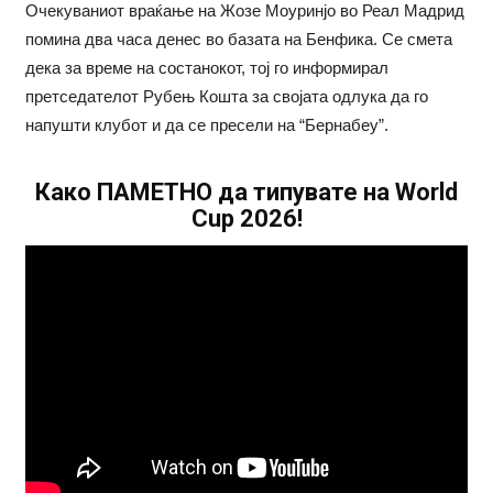
Очекуваниот враќање на Жозе Моуринјо во Реал Мадрид
помина два часа денес во базата на Бенфика. Се смета
дека за време на состанокот, тој го информирал
претседателот Рубењ Кошта за својата одлука да го
напушти клубот и да се пресели на “Бернабеу”.
Како ПАМЕТНО да типувате на World
Cup 2026!