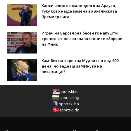
Ханси Флик не жали долго за Араухо,
туку брзо најде замена во англиската
Премиер лига
Играч на Барселона бесен го напушти
тренингот по срцепарателните зборови
на Флик
Кам-бек на терен за Мудрик по над 600
дена, но веднаш заМИнува на
позајмица!?
sportski.rs
sportski.bg
sportski.ba
sportski.dk