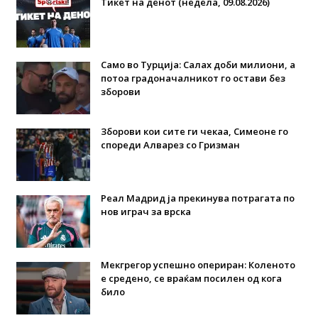
Тикет на денот (недела, 09.08.2026)
Само во Турција: Салах доби милиони, а
потоа градоначалникот го остави без
зборови
Зборови кои сите ги чекаа, Симеоне го
спореди Алварез со Гризман
Реал Мадрид ја прекинува потрагата по
нов играч за врска
Мекгрегор успешно опериран: Коленото
е средено, се враќам посилен од кога
било