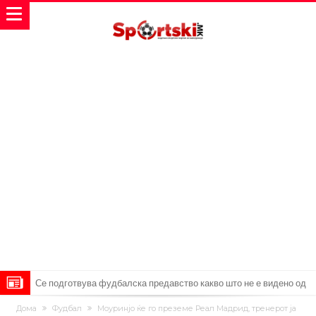
Се подготвува фудбалска предавство какво што не е видено од
2010 година?
Тикет на денот (недела, 09.08.2026)
Дома
Фудбал
Моуринјо ќе го преземе Реал Мадрид, тренерот ја