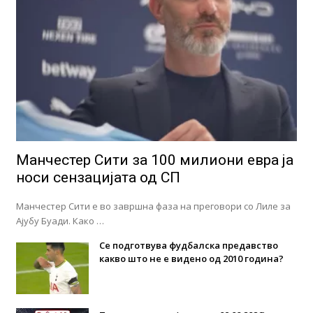
Манчестер Сити за 100 милиони евра ја
носи сензацијата од СП
Манчестер Сити е во завршна фаза на преговори со Лиле за
Ајубу Буади. Како …
Се подготвува фудбалска предавство
какво што не е видено од 2010 година?