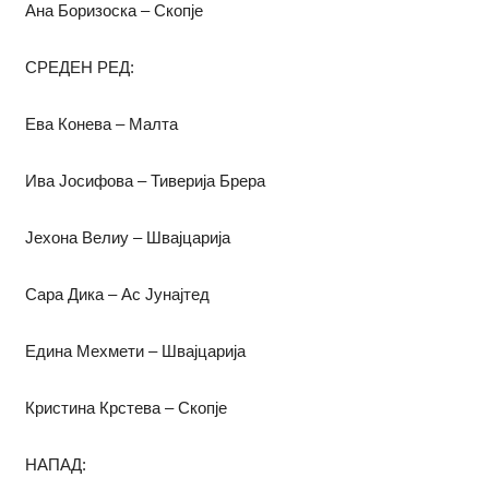
Ана Боризоска – Скопје
СРЕДЕН РЕД:
Ева Конева – Малта
Ива Јосифова – Тиверија Брера
Јехона Велиу – Швајцарија
Сара Дика – Ас Јунајтед
Едина Мехмети – Швајцарија
Кристина Крстева – Скопје
НАПАД: