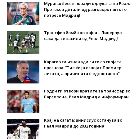
Мурињо бесен поради одлуката на Реал:
Протекоа детали од разговорот што го
потресе Мадрид!
Трансфер бомба во најва – Ливерпул
сака да се засили од Реал Мадрид!
Карагер ги изненади сите со својата
прогноза: “Тие ќе ја освојат Премиер
лигата, а причината е едноставна”
Родри ги отвори вратите за трансфер во
Барселона, Реал Мадрид е информиран
Крај на сагата: Винисиус останува во
Реал Мадрид до 2032 година