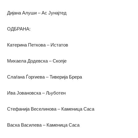
Дијана Алуши – Ас Јунајтед
ОДБРАНА:
Катерина Петкова – Истатов
Михаела Додевска – Скопје
Слаѓана Ѓоргиева – Тиверија Брера
Ива Јовановска – Љуботен
Стефанија Веселинова – Каменица Саса
Васка Василева – Каменица Саса