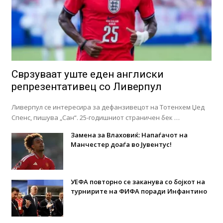
Сврзуваат уште еден англиски
репрезентативец со Ливерпул
Ливерпул се интересира за дефанзивецот на Тотенхем Џед
Спенс, пишува „Сан“. 25-годишниот страничен бек …
Замена за Влаховиќ: Напаѓачот на
Манчестер доаѓа во Јувентус!
УЕФА повторно се заканува со бојкот на
турнирите на ФИФА поради Инфантино