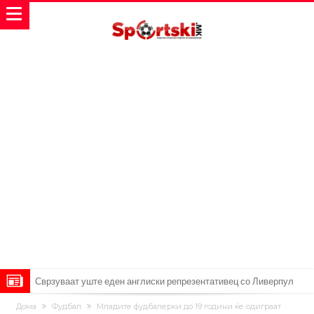
Замена за Влаховиќ: Напаѓачот на Манчестер доаѓа во Јувентус!
УЕФА повторно се заканува со бојкот на турнирите на ФИФА
Дома
Фудбал
Младите фудбалерки до 19 години ќе одиграат