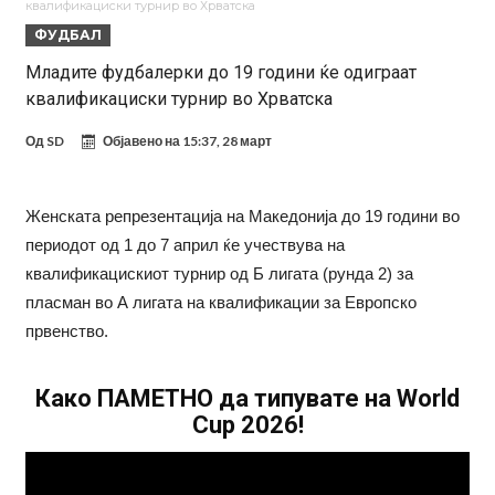
квалификациски турнир во Хрватска
поради Инфантино
Мурињо бесен поради одлуката на Реал: Протекоа детали од
ФУДБАЛ
разговорот што го потресе Мадрид!
Трансфер бомба во најва – Ливерпул сака да се засили од Реал
Младите фудбалерки до 19 години ќе одиграат
квалификациски турнир во Хрватска
Мадрид!
Карагер ги изненади сите со својата прогноза: “Тие ќе ја освојат
Премиер лигата, а причината е едноставна”
Родри ги отвори вратите за трансфер во Барселона, Реал Мадрид
Од
SD
Објавено на
15:37, 28 март
е информиран
Крај на сагата: Винисиус останува во Реал Мадрид до 2032
година
Директор на ФИА за драмата во Формула 1: Не можеме да одиме
Женската репрезентација на Македонија до 19 години во
периодот од 1 до 7 април ќе учествува на
толку далеку!
Колку бара ПСЖ и кој е „плафонот“ на Ливерпул за трансферот
квалификацискиот турнир од Б лигата (рунда 2) за
ан Бредли Баркола?
пласман во А лигата на квалификации за Европско
првенство.
Како ПАМЕТНО да типувате на World
Cup 2026!