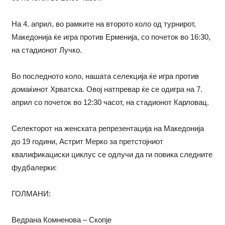
На 4. април, во рамките на второто коло од турнирот,
Македонија ќе игра против Ерменија, со почеток во 16:30,
на стадионот Лучко.
Во последното коло, нашата селекција ќе игра против
домаќинот Хрватска. Овој натпревар ќе се одигра на 7.
април со почеток во 12:30 часот, на стадионот Карловац.
Селекторот на женската репрезентација на Македонија
до 19 години, Астрит Мерко за претстојниот
квалификациски циклус се одлучи да ги повика следните
фудбалерки:
ГОЛМАНИ:
Ведрана Комненова – Скопје