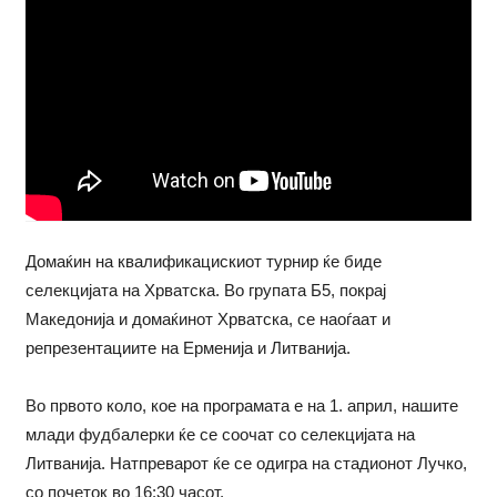
Домаќин на квалификацискиот турнир ќе биде
селекцијата на Хрватска. Во групата Б5, покрај
Македонија и домаќинот Хрватска, се наоѓаат и
репрезентациите на Ерменија и Литванија.
Во првото коло, кое на програмата е на 1. април, нашите
млади фудбалерки ќе се соочат со селекцијата на
Литванија. Натпреварот ќе се одигра на стадионот Лучко,
со почеток во 16:30 часот.