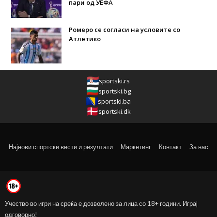
пари од УЕФА
Ромеро се согласи на условите со
Атлетико
sportski.rs
sportski.bg
sportski.ba
sportski.dk
Најнови спортски вести и резултати
Маркетинг
Контакт
За нас
Учество во игри на среќа е дозволено за лица со 18+ години. Играј
одговорно!