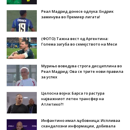
Реал Мадрид донесе одлука: Eндрик
заминува во Премиер лигата!
(ФОТО) Тажна вест од Аргентина:
Голема загуба во семејството на Меси
Мурињо воведува строга дисциплина во
Реал Мадрид: Ова се трите нови правила
за успех
Целосна војна: Барса го растура
најважниот летен трансфер на
Атлетико?!
Инфантино имал љубовница: Испливаа
скандалозни информации, добивала