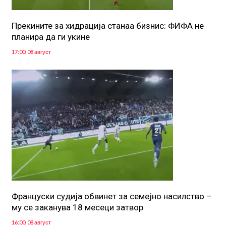
Прекините за хидрација станаа бизнис: ФИФА не
планира да ги укине
17:00, 08 август
Француски судија обвинет за семејно насилство –
му се заканува 18 месеци затвор
16:00, 08 август