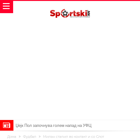
Француски судија обвинет за семејно насилство – му се заканува
Дома
Фудбал
Милан стапил во контакт и со Слот