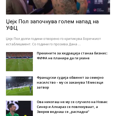
Џејк Пол започнува голем напад на
УФЦ
Џејк Пол долги години отворено го критикува боречкиот
естаблишмент. Со години го прозива Дана …
Прекините за хидрација станаа бизнис:
ФИФА не планира да ги укине
Француски судија обвинет за семејно
насилство – му се заканува 18 месеци
затвор
Ова никогаш не му се случило на Новак:
Синер и Алкараз се повлекуваат, а
Зверев веднаш се „распадна“