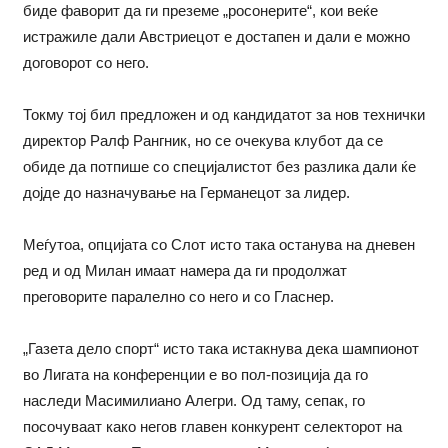
биде фаворит да ги преземе „росонерите“, кои веќе
истражиле дали Австриецот е достапен и дали е можно
договорот со него.
Токму тој бил предложен и од кандидатот за нов технички
директор Ралф Рангник, но се очекува клубот да се
обиде да потпише со специјалистот без разлика дали ќе
дојде до назначување на Германецот за лидер.
Меѓутоа, опцијата со Слот исто така останува на дневен
ред и од Милан имаат намера да ги продолжат
преговорите паралелно со него и со Гласнер.
„Газета дело спорт“ исто така истакнува дека шампионот
во Лигата на конференции е во пол-позиција да го
наследи Масимилиано Алегри. Од таму, сепак, го
посочуваат како негов главен конкурент селекторот на