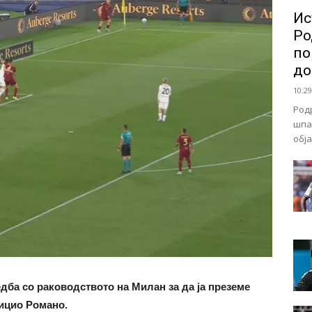
Ис
Ро
по
до
10:29
Род
шпа
обј
ба со раководството на Милан за да ја преземе
рицио Романо.