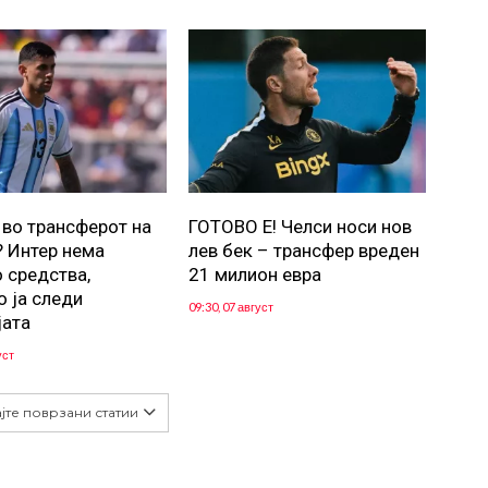
 во трансферот на
ГОТОВО Е! Челси носи нов
 Интер нема
лев бек – трансфер вреден
 средства,
21 милион евра
о ја следи
09:30, 07 август
јата
уст
јте поврзани статии