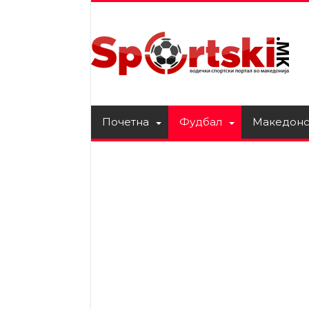
Почетна
Фудбал
Македонс