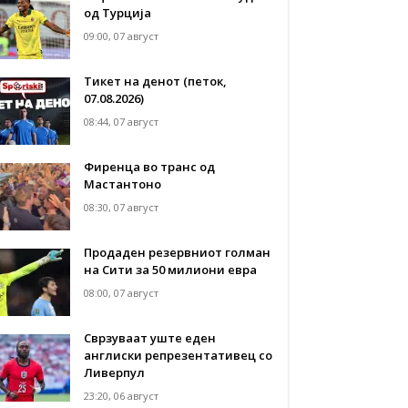
од Турција
09:00, 07 август
Тикет на денот (петок,
07.08.2026)
08:44, 07 август
Фиренца во транс од
Мастантоно
08:30, 07 август
Продаден резервниот голман
на Сити за 50 милиони евра
08:00, 07 август
Сврзуваат уште еден
англиски репрезентативец со
Ливерпул
23:20, 06 август