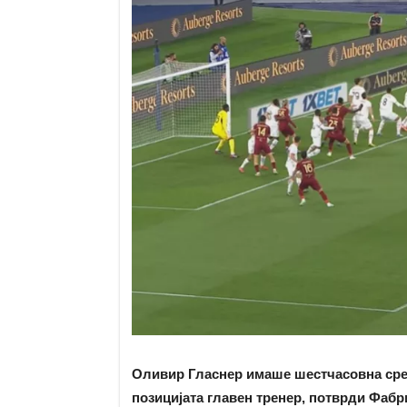
Оливир Гласнер имаше шестчасовна сред
позицијата главен тренер, потврди Фаб