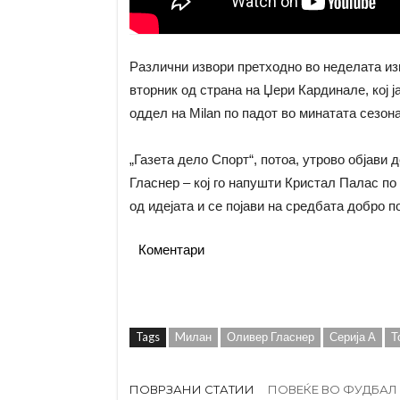
Различни извори претходно во неделата из
вторник од страна на Џери Кардинале, кој 
оддел на Milan по падот во минатата сезона
„Газета дело Спорт“, потоа, утрово објави 
Гласнер – кој го напушти Кристал Палас п
од идејата и се појави на средбата добро п
Коментари
Tags
Mилан
Оливер Гласнер
Серија А
Т
ПОВРЗАНИ СТАТИИ
ПОВЕЌЕ ВО ФУДБАЛ