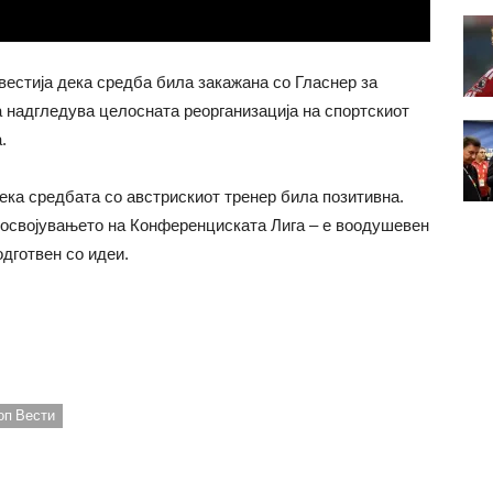
вестија дека средба била закажана со Гласнер за
ја надгледува целосната реорганизација на спортскиот
.
дека средбата со австрискиот тренер била позитивна.
о освојувањето на Конференциската Лига – е воодушевен
одготвен со идеи.
оп Вести