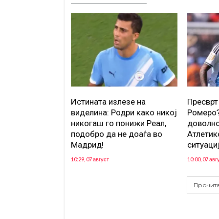
Истината излезе на
Пресврт
виделина: Родри како никој
Ромеро?
никогаш го понижи Реал,
доволно
подобро да не доаѓа во
Атлетик
Мадрид!
ситуаци
10:29, 07 август
10:00, 07 авг
Прочита