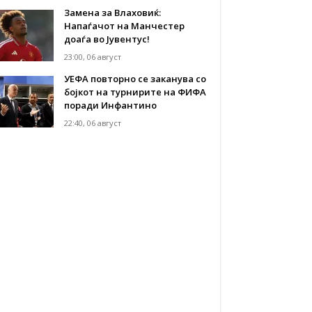
Замена за Влаховиќ:
Напаѓачот на Манчестер
доаѓа во Јувентус!
23:00, 06 август
УЕФА повторно се заканува со
бојкот на турнирите на ФИФА
поради Инфантино
22:40, 06 август