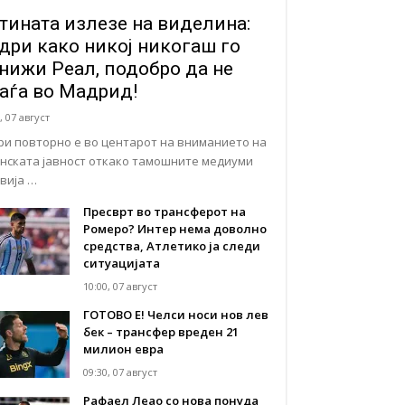
тината излезе на виделина:
дри како никој никогаш го
нижи Реал, подобро да не
аѓа во Мадрид!
, 07 август
ри повторно е во центарот на вниманието на
нската јавност откако тамошните медиуми
авија …
Пресврт во трансферот на
Ромеро? Интер нема доволно
средства, Атлетико ја следи
ситуацијата
10:00, 07 август
ГОТОВО Е! Челси носи нов лев
бек – трансфер вреден 21
милион евра
09:30, 07 август
Рафаел Леао со нова понуда