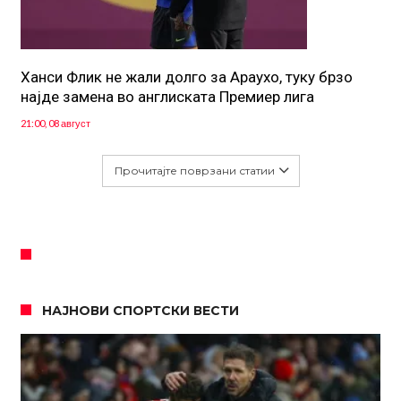
Ханси Флик не жали долго за Араухо, туку брзо
најде замена во англиската Премиер лига
21:00, 08 август
Прочитајте поврзани статии
НАЈНОВИ СПОРТСКИ ВЕСТИ