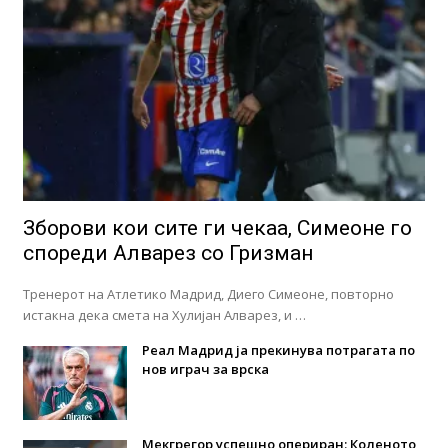
Зборови кои сите ги чекаа, Симеоне го
спореди Алварез со Гризман
Тренерот на Атлетико Мадрид, Диего Симеоне, повторно
истакна дека смета на Хулијан Алварез, и …
Реал Мадрид ја прекинува потрагата по
нов играч за врска
Мекгрегор успешно опериран: Коленото