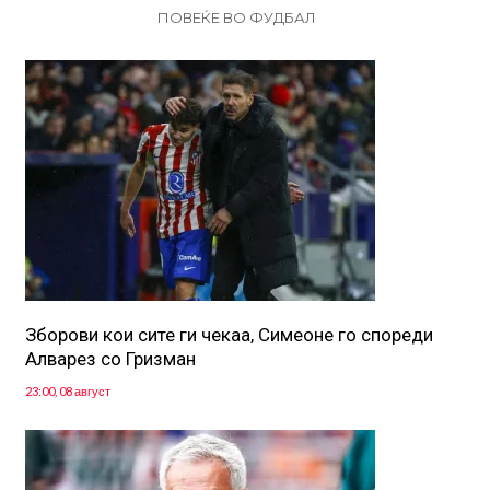
ПОВЕЌЕ ВО ФУДБАЛ
Зборови кои сите ги чекаа, Симеоне го спореди
Алварез со Гризман
23:00, 08 август