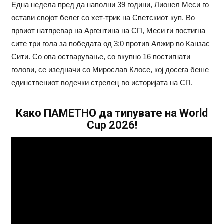
Една недела пред да наполни 39 години, Лионел Меси го
остави својот белег со хет-трик на Светскиот куп. Во
првиот натпревар на Аргентина на СП, Меси ги постигна
сите три гола за победата од 3:0 против Алжир во Канзас
Сити. Со ова остварување, со вкупно 16 постигнати
голови, се изедначи со Мирослав Клосе, кој досега беше
единствениот водечки стрелец во историјата на СП.
Како ПАМЕТНО да типувате на World
Cup 2026!