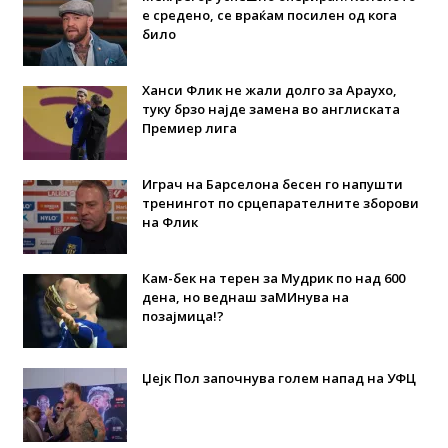
е средено, се враќам посилен од кога
било
Ханси Флик не жали долго за Араухо,
туку брзо најде замена во англиската
Премиер лига
Играч на Барселона бесен го напушти
тренингот по срцепарателните зборови
на Флик
Кам-бек на терен за Мудрик по над 600
дена, но веднаш заМИнува на
позајмица!?
Џејк Пол започнува голем напад на УФЦ