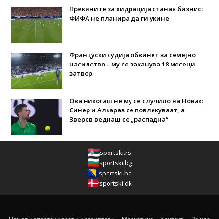
Прекините за хидрација станаа бизнис:
ФИФА не планира да ги укине
Француски судија обвинет за семејно
насилство – му се заканува 18 месеци
затвор
Ова никогаш не му се случило на Новак:
Синер и Алкараз се повлекуваат, а
Зверев веднаш се „распадна“
sportski.rs
sportski.bg
sportski.ba
sportski.dk
Најнови спортски вести и резултати
Маркетинг
Контакт
За нас