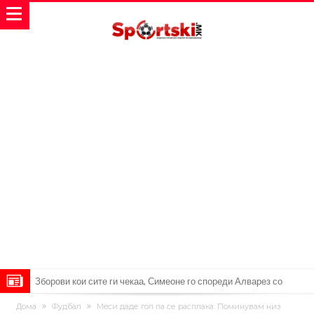
Реал Мадрид ја прекинува потрагата по нов играч за врска
Мекгрегор успешно опериран: Коленото е средено, се враќам
Дома
Фудбал
Meси даде гол па се расплака: Поминувам низ