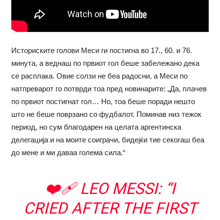
Историските голови Меси ги постигна во 17., 60. и 76.
минута, а веднаш по првиот гол беше забележано дека
се расплака. Овие солзи не беа радосни, а Меси по
натпреварот го потврди тоа пред новинарите: „Да, плачев
по првиот постигнат гол… Но, тоа беше поради нешто
што не беше поврзано со фудбалот. Поминав низ тежок
период, но сум благодарен на целата аргентинска
делегација и на моите соиграчи, бидејќи тие секогаш беа
до мене и ми даваа голема сила.“
❤️‍🩹 LEO MESSI: “I
CRIED AFTER THE FIRST