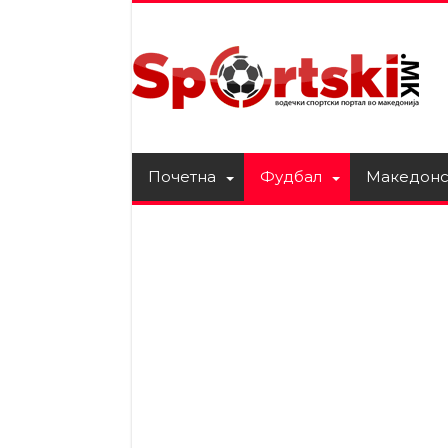
Почетна
Фудбал
Македонс