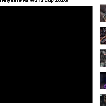
ипувате на World Cup 2026!