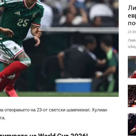
Ли
ев
по
23:30
Лив
оби
на отворањето на 23-от светски шампионат. Хулиан
та.