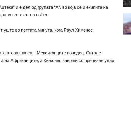
тека” и е дел од групата “А”, во која се и екипите на
доцна во текот на ноќта.
т уште во петтата минута, кога Раул Хименес
ата втора шанса – Мексиканците поведоа. Ситоле
та на Африканците, а Кињонес заврши со прецизен удар