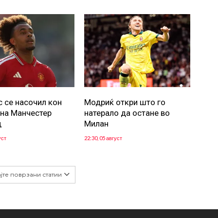
с се насочил кон
Модриќ откри што го
 на Манчестер
натерало да остане во
д
Милан
уст
22:30, 05 август
јте поврзани статии