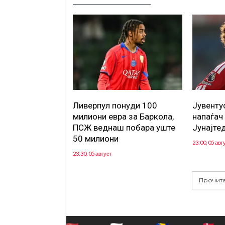
Ливерпул понуди 100
Јувенту
милиони евра за Баркола,
напаѓач
ПСЖ веднаш побара уште
Јунајте
50 милиони
23:00, 05 авг
23:30, 05 август
Прочита