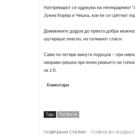
Натпреварот се одржува на легендарниот “Ац
Јужна Кореја и Чешка, кои ќе се сретнат по
Домаќините дојдоа до првата добра можнос
шутираше опасно, но голманот спаси.
Само по четири минути подоцна – при нивн
направи грешка при изнесувањето на топка
за 1:0.
Коментари
Tags
Топ Вести
ПОВРЗАНИ СТАТИИ
ПОВЕЌЕ ВО ФУДБАЛ