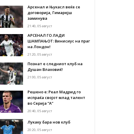
Арсенал и Њукасл веќе се
договорија, Гимарејш
заминува
21:40, 05 август
АРСЕНАЛ ГО ЛАДИ
ШАМПАЊОТ: Винисиус на праг
на Лондон!
21:20, 05 август
Познат е следниот клуб на
Душан Влаховиќ!
21:00, 05 август
Решено е: Реал Мадрид го
испраќа својот млад талент
во Серија “А”
20:40, 05 август
Лукаку бара нов клуб
20:20, 05 август