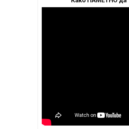
Како ПАМЕТНО да т