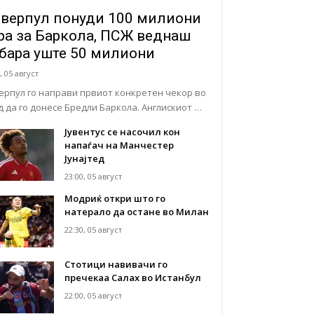
верпул понуди 100 милиони
ра за Баркола, ПСЖ веднаш
бара уште 50 милиони
, 05 август
ерпул го направи првиот конкретен чекор во
д да го донесе Бредли Баркола. Англискиот …
Јувентус се насочил кон
напаѓач на Манчестер
Јунајтед
23:00, 05 август
Модриќ откри што го
натерало да остане во Милан
22:30, 05 август
Стотици навивачи го
пречекаа Салах во Истанбул
22:00, 05 август