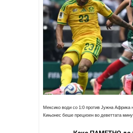
Мексико води со 1:0 против Јужна Африка 
Кињонес беше прецизен во деветтата мину