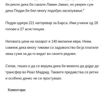
би рекле дека би сакале Ламин Јамал, но уверен сум
дека Педри би бил многу подобро засилување.”
Педри одигра 221 натпревар за Барса. Има учинок од 28
голови и 27 асистенции.
Неговата цена на пазарот е 140 милиони евра. Нема
сомнеж дека многу тимови со задоволство би ја платиле
оваа сума за да го видат во своите редови.
Сепак, тешко е да се верува дека би можело да дојде до
трансфер во Реал Мадрид. Таквите предавства се ретки
и особено денес не се простуваат.
Коментари