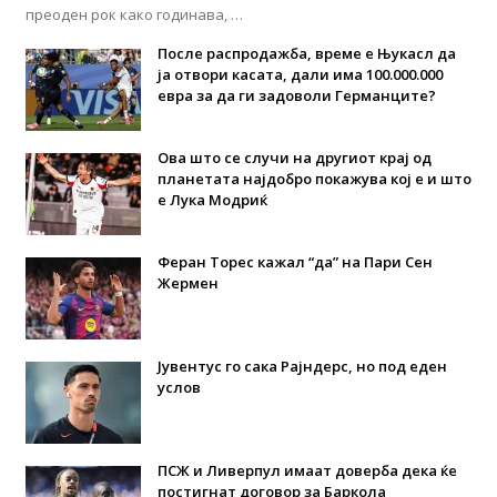
преоден рок како годинава, …
После распродажба, време е Њукасл да
ја отвори касата, дали има 100.000.000
евра за да ги задоволи Германците?
Ова што се случи на другиот крај од
планетата најдобро покажува кој е и што
е Лука Модриќ
Феран Торес кажал “да” на Пари Сен
Жермен
Јувентус го сака Рајндерс, но под еден
услов
ПСЖ и Ливерпул имаат доверба дека ќе
постигнат договор за Баркола