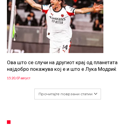
Ова што се случи на другиот крај од планетата
најдобро покажува кој е и што е Лука Модриќ
15:20, 07 август
Прочитајте поврзани статии