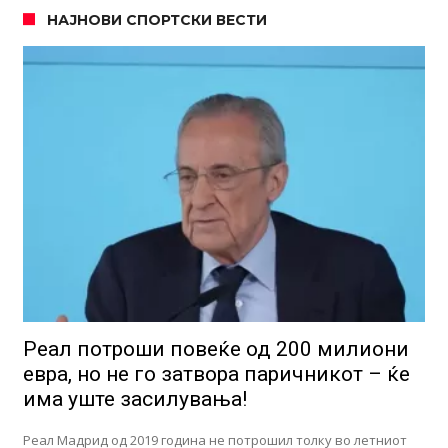
НАЈНОВИ СПОРТСКИ ВЕСТИ
Реал потроши повеќе од 200 милиони
евра, но не го затвора паричникот – ќе
има уште засилувања!
Реал Мадрид од 2019 година не потрошил толку во летниот