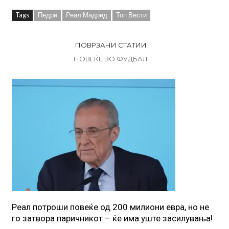
Tags
Педри
Реал Мадрид
Топ Вести
ПОВРЗАНИ СТАТИИ
ПОВЕЌЕ ВО ФУДБАЛ
Реал потроши повеќе од 200 милиони евра, но не
го затвора паричникот – ќе има уште засилувања!