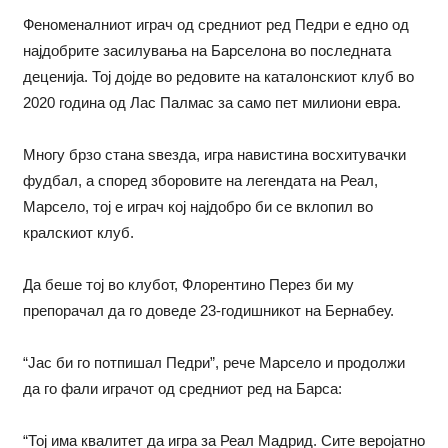
Феноменалниот играч од средниот ред Педри е едно од
најдобрите засилувања на Барселона во последната
деценија. Тој дојде во редовите на каталонскиот клуб во
2020 година од Лас Палмас за само пет милиони евра.
Многу брзо стана ѕвезда, игра навистина восхитувачки
фудбал, а според зборовите на легендата на Реал,
Марсело, тој е играч кој најдобро би се вклопил во
кралскиот клуб.
Да беше тој во клубот, Флорентино Перез би му
препорачал да го доведе 23-годишникот на Бернабеу.
“Јас би го потпишал Педри”, рече Марсело и продолжи
да го фали играчот од средниот ред на Барса:
“Тој има квалитет да игра за Реал Мадрид. Сите веројатно