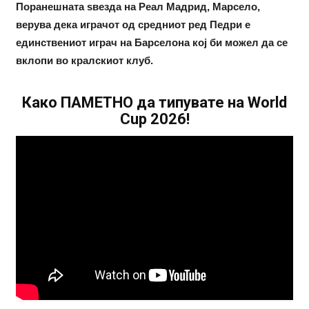
Поранешната ѕвезда на Реал Мадрид, Марсело,
верува дека играчот од средниот ред Педри е
единствениот играч на Барселона кој би можел да се
вклопи во кралскиот клуб.
Како ПАМЕТНО да типувате на World
Cup 2026!