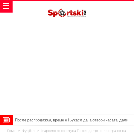
После распродажба, време е Њукасл да ја отвори касата, дали
има 100.000.000 евра за да ги задоволи Германците?
Ова што се случи на другиот крај од планетата најдобро покажува
Дома
Фудбал
Марсело го советува Перез да тргне по играчот на