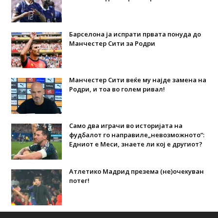
Барселона ја испрати првата понуда до
Манчестер Сити за Родри
Манчестер Сити веќе му најде замена на
Родри, и тоа во голем ривал!
Само два играчи во историјата на
фудбалот го направиле„невозможното“:
Едниот е Меси, знаете ли кој е другиот?
Атлетико Мадрид презема (не)очекуван
потег!