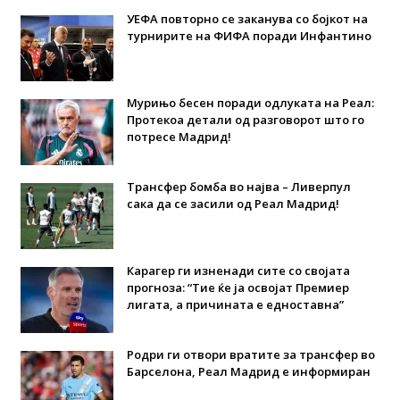
УЕФА повторно се заканува со бојкот на
турнирите на ФИФА поради Инфантино
Мурињо бесен поради одлуката на Реал:
Протекоа детали од разговорот што го
потресе Мадрид!
Трансфер бомба во најва – Ливерпул
сака да се засили од Реал Мадрид!
Карагер ги изненади сите со својата
прогноза: “Тие ќе ја освојат Премиер
лигата, а причината е едноставна”
Родри ги отвори вратите за трансфер во
Барселона, Реал Мадрид е информиран