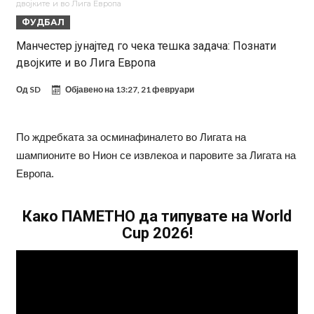
двојките и во Лига Европа
Мадрид!
Карагер ги изненади сите со својата прогноза: “Тие ќе ја освојат
ФУДБАЛ
Премиер лигата, а причината е едноставна”
Родри ги отвори вратите за трансфер во Барселона, Реал Мадрид
Манчестер јунајтед го чека тешка задача: Познати
двојките и во Лига Европа
е информиран
Крај на сагата: Винисиус останува во Реал Мадрид до 2032
година
Директор на ФИА за драмата во Формула 1: Не можеме да одиме
Од
SD
Објавено на
13:27, 21 февруари
толку далеку!
Колку бара ПСЖ и кој е „плафонот“ на Ливерпул за трансферот
ан Бредли Баркола?
По ждребката за осминафиналето во Лигата на
шампионите во Нион се извлекоа и паровите за Лигата на
Европа.
Како ПАМЕТНО да типувате на World
Cup 2026!