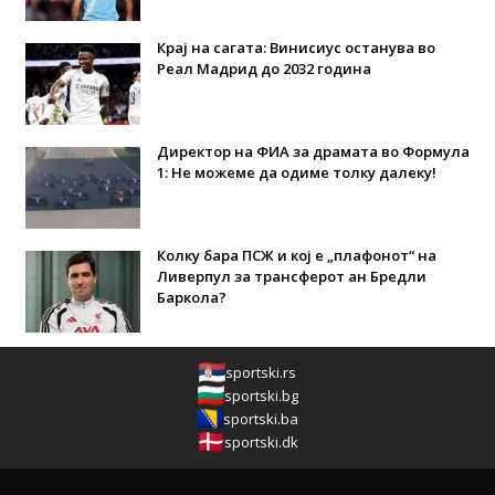
Крај на сагата: Винисиус останува во
Реал Мадрид до 2032 година
Директор на ФИА за драмата во Формула
1: Не можеме да одиме толку далеку!
Колку бара ПСЖ и кој е „плафонот“ на
Ливерпул за трансферот ан Бредли
Баркола?
sportski.rs
sportski.bg
sportski.ba
sportski.dk