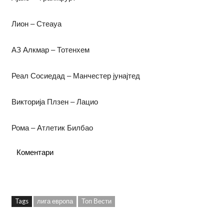
Лион – Стеауа
АЗ Алкмар – Тотенхем
Реал Сосиедад – Манчестер јунајтед
Викторија Плзен – Лацио
Рома – Атлетик Билбао
Коментари
Tags
лига европа
Топ Вести