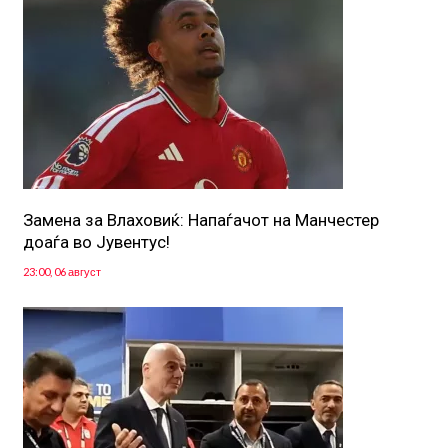
Замена за Влаховиќ: Напаѓачот на Манчестер
доаѓа во Јувентус!
23:00, 06 август