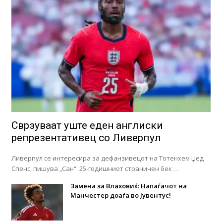
Сврзуваат уште еден англиски
репрезентативец со Ливерпул
Ливерпул се интересира за дефанзивецот на Тотенхем Џед
Спенс, пишува „Сан“. 25-годишниот страничен бек …
Замена за Влаховиќ: Напаѓачот на
Манчестер доаѓа во Јувентус!