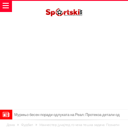
Мурињо бесен поради одлуката на Реал: Протекоа детали од
разговорот што го потресе Мадрид!
Трансфер бомба во најва – Ливерпул сака да се засили од Реал
Дома
Фудбал
Манчестер јунајтед го чека тешка задача: Познати