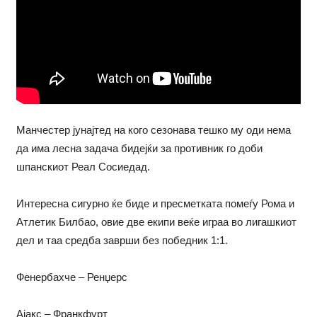
Манчестер јунајтед на кого сезонава тешко му оди нема
да има лесна задача бидејќи за противник го доби
шпанскиот Реал Сосиедад.
Интересна сигурно ќе биде и пресметката помеѓу Рома и
Атлетик Билбао, овие две екипи веќе играа во лигашкиот
дел и таа средба заврши без победник 1:1.
Фенербахче – Ренџерс
Ајакс – Франкфурт