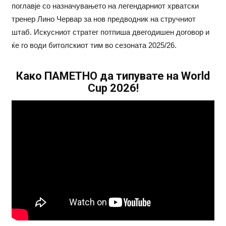
поглавје со назначувањето на легендарниот хрватски
тренер Лино Червар за нов предводник на стручниот
штаб. Искусниот стратег потпиша двегодишен договор и
ќе го води битолскиот тим во сезоната 2025/26.
Како ПАМЕТНО да типувате на World
Cup 2026!