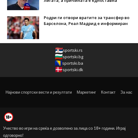
лигата, а причината е едноставна”
Родри ги отвори вратите за трансфер во
Барселона, Реал Мадрид е информиран
sportski.rs
sportski.bg
sportski.ba
sportski.dk
Најнови спортски вести и резултати
Маркетинг
Контакт
За нас
Учество во игри на среќа е дозволено за лица со 18+ години. Играј
одговорно!