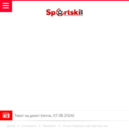
Фиренца во транс од Мастантоно
Продаден резервниот голман на Сити за 50 милиони евра
Дома
Останати
Ракомет
Лино Червар нов тренер на