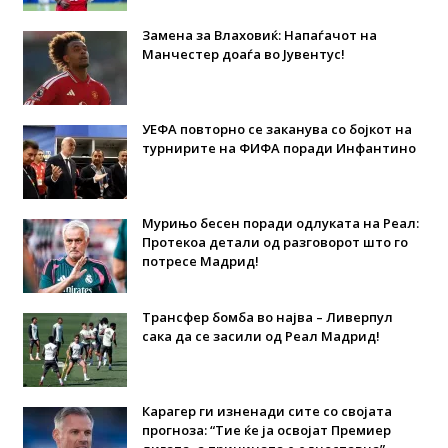
Замена за Влаховиќ: Напаѓачот на
Манчестер доаѓа во Јувентус!
УЕФА повторно се заканува со бојкот на
турнирите на ФИФА поради Инфантино
Мурињо бесен поради одлуката на Реал:
Протекоа детали од разговорот што го
потресе Мадрид!
Трансфер бомба во најва – Ливерпул
сака да се засили од Реал Мадрид!
Карагер ги изненади сите со својата
прогноза: “Тие ќе ја освојат Премиер