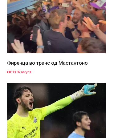
Фиренца во транс од Мастантоно
08:30, 07 август