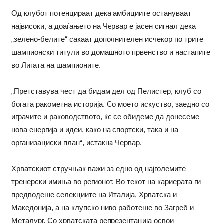
Од клубот потенцираат дека амбициите остануваат
највисоки, а доаѓањето на Червар е јасен сигнал дека
„зелено-белите“ сакаат дополнителен исчекор по трите
шампионски титули во домашното првенство и настапите
во Лигата на шампионите.
„Претставува чест да бидам дел од Пелистер, клуб со
богата ракометна историја. Со моето искуство, заедно со
играчите и раководството, ќе се обидеме да донесеме
нова енергија и идеи, како на спортски, така и на
организациски план“, истакна Червар.
Хрватскиот стручњак важи за едно од најголемите
тренерски имиња во регионот. Во текот на кариерата ги
предводеше селекциите на Италија, Хрватска и
Македонија, а на клупско ниво работеше во Загреб и
Металург. Со хрватската репрезентација освои