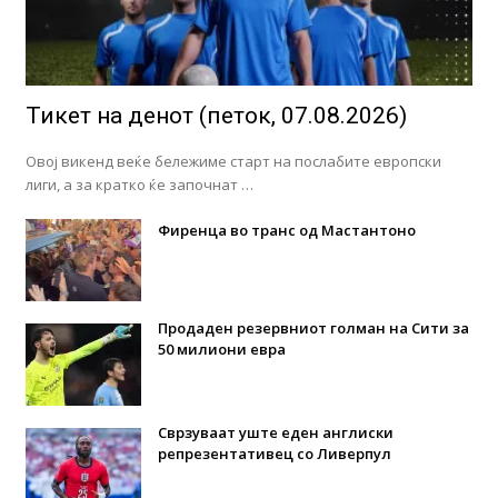
Тикет на денот (петок, 07.08.2026)
Овој викенд веќе бележиме старт на послабите европски
лиги, а за кратко ќе започнат …
Фиренца во транс од Мастантоно
Продаден резервниот голман на Сити за
50 милиони евра
Сврзуваат уште еден англиски
репрезентативец со Ливерпул