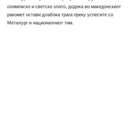
олимписко и светско злато, додека во македонскиот
ракомет остави длабока трага преку успесите со
Металург и националниот тим.