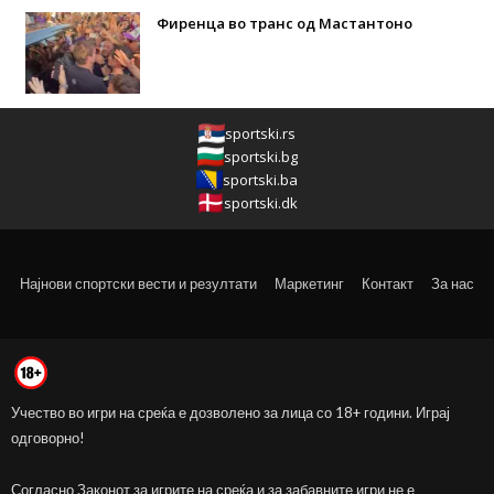
Фиренца во транс од Мастантоно
sportski.rs
sportski.bg
sportski.ba
sportski.dk
Најнови спортски вести и резултати
Маркетинг
Контакт
За нас
Учество во игри на среќа е дозволено за лица со 18+ години. Играј
одговорно!
Согласно Законот за игрите на среќа и за забавните игри не е