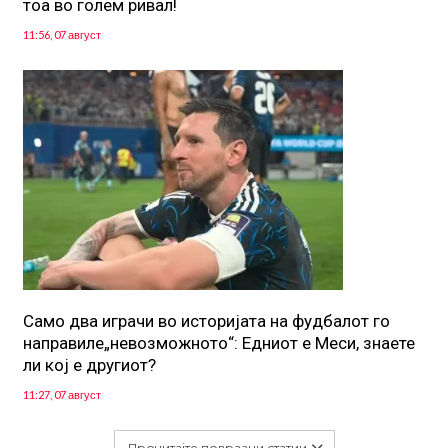
тоа во голем ривал!
11:56, 07 август
Само два играчи во историјата на фудбалот го
направиле„невозможното“: Едниот е Меси, знаете
ли кој е другиот?
11:27, 07 август
Прочитајте поврзани статии