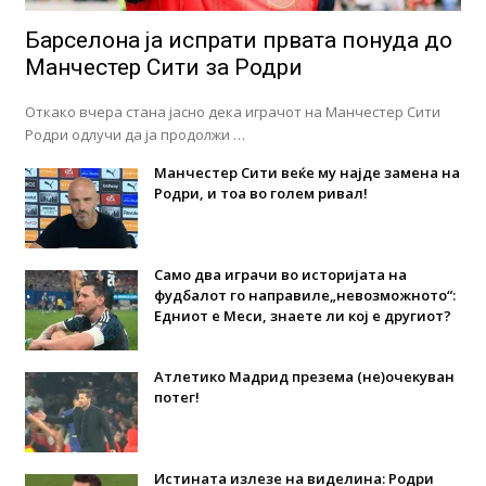
Барселона ја испрати првата понуда до
Манчестер Сити за Родри
Откако вчера стана јасно дека играчот на Манчестер Сити
Родри одлучи да ја продолжи …
Манчестер Сити веќе му најде замена на
Родри, и тоа во голем ривал!
Само два играчи во историјата на
фудбалот го направиле„невозможното“:
Едниот е Меси, знаете ли кој е другиот?
Атлетико Мадрид презема (не)очекуван
потег!
Истината излезе на виделина: Родри