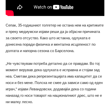
Сепак, 35-годишниот голгетер не остана нем на критиките
и преку медиумски изјави реши да ја објасни причината
за своето отсуство. Како што истакна, одлуката е
донесена поради физичка и ментална исцрпеност по
долгата и напорна сезона со Барселона.
„Не чувствувам потреба детално да се правдам. Во тој
момент верував дека одлуката е исправна и стојам зад
неа. Сметам дека репрезентацијата има капацитет да се
носи и без мене. Полска не смее да зависи само од еден
играч,“ изјави Левандовски, додавајќи дека со години
наназад го носи товарот на националниот дрес, што не е
ни малку лесно.