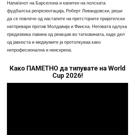
Напаѓачот на Барселона и капитен на полската
фудбалска репрезентација, Роберт Левандовски, реши
да се повлече од настапите на претстојните пријателски
натпревари против Молдавија и Финска. Неговата одлука
предизвика лавина од реакции во татковината, каде дел
од јавноста и медиумите ја протолкуваа како
непрофесионална и неискрена.
Како ПАМЕТНО да типувате на World
Cup 2026!