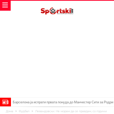
Барселона ја испрати првата понуда до Манчестер Сити за Родри
Манчестер Сити веќе му најде замена на Родри, и тоа во голем
Дома
Фудбал
Левандовски: Не морам да се правдам, со години