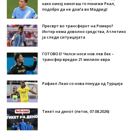
како никој никогаш го понижи Реал,
подобро да не доаѓа во Мадрид!
Пресврт во трансферот на Ромеро?
Интер нема доволно средства, Атлетико
ја следи ситуацијата
ГОТОВО Е! Челси носи нов лев бек –
трансфер вреден 21 милион евра
Рафаел Леао со нова понуда од Турција
Тикет на денот (петок, 07.08.2026)