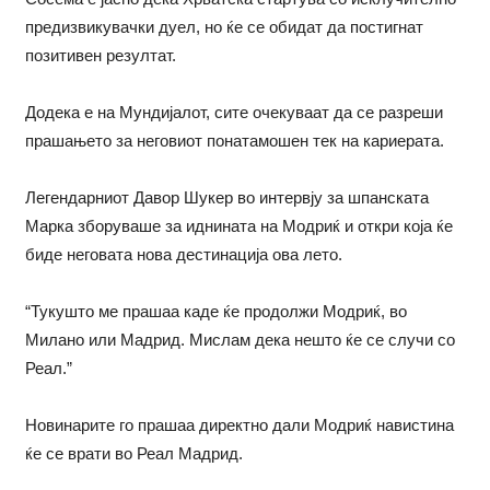
предизвикувачки дуел, но ќе се обидат да постигнат
позитивен резултат.
Додека е на Мундијалот, сите очекуваат да се разреши
прашањето за неговиот понатамошен тек на кариерата.
Легендарниот Давор Шукер во интервју за шпанската
Марка зборуваше за иднината на Модриќ и откри која ќе
биде неговата нова дестинација ова лето.
“Тукушто ме прашаа каде ќе продолжи Модриќ, во
Милано или Мадрид. Мислам дека нешто ќе се случи со
Реал.”
Новинарите го прашаа директно дали Модриќ навистина
ќе се врати во Реал Мадрид.