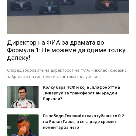
Директор на ФИА за драмата во
Формула 1: Не можеме да одиме толку
далеку!
Според зборовите на директорот на ФИА, Николас Томбазис,
забраната на системите за автоматско учење …
Колку бара ПСЖ и кој е „плафонот“ на
Ливерпул за трансферот ан Бредли
Баркола?
Го победи Ѓоковиќ откако губеше со 0-2
на Ролан Гарос, а сега даде срамен
коментар за него