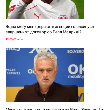
Војна меѓу менаџерските агенции го расипува
завршениот договор со Реал Мадрид!?
19:00, 03 август
Мурињо ја изненади ѕвездата на Реал: Залудно ќе