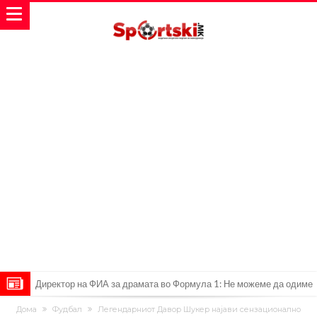
Директор на ФИА за драмата во Формула 1: Не можеме да одиме
толку далеку!
Колку бара ПСЖ и кој е „плафонот“ на Ливерпул за трансферот
Дома
Фудбал
Легендарниот Давор Шукер најави сензационално