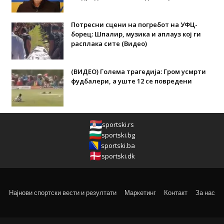
Потресни сцени на погребот на УФЦ-
борец: Шпалир, музика и аплауз кој ги
расплака сите (Видео)
(ВИДЕО) Голема трагедија: Гром усмрти
фудбалери, а уште 12 се повредени
sportski.rs
sportski.bg
sportski.ba
sportski.dk
Најнови спортски вести и резултати
Маркетинг
Контакт
За нас