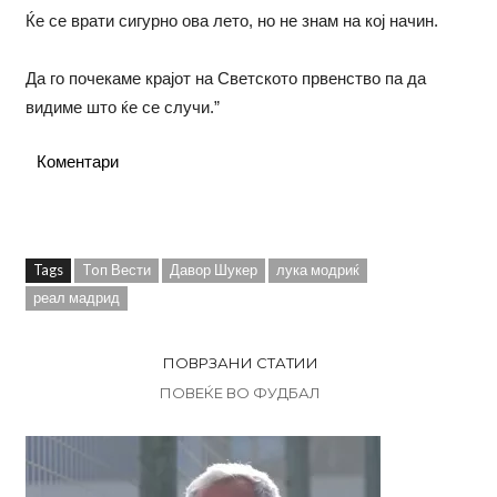
Ќе се врати сигурно ова лето, но не знам на кој начин.
Да го почекаме крајот на Светското првенство па да
видиме што ќе се случи.”
Коментари
Tags
Toп Вести
Давор Шукер
лука модриќ
реал мадрид
ПОВРЗАНИ СТАТИИ
ПОВЕЌЕ ВО ФУДБАЛ