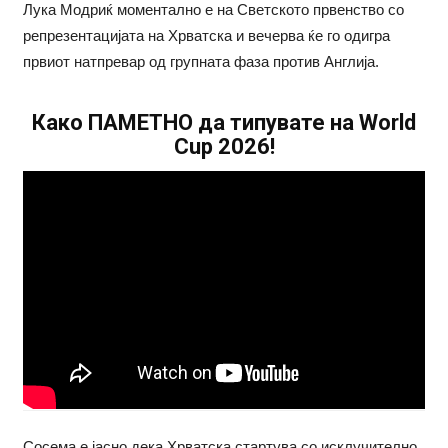
Лука Модриќ моментално е на Светското првенство со
репрезентацијата на Хрватска и вечерва ќе го одигра
првиот натпревар од групната фаза против Англија.
Како ПАМЕТНО да типувате на World
Cup 2026!
Сосема е јасно дека Хрватска стартува со исклучително