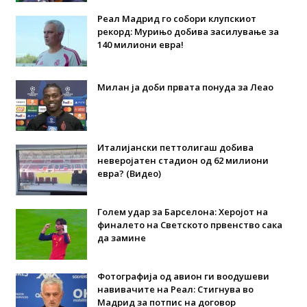
Реал Мадрид го собори клупскиот
рекорд: Мурињо добива засилување за
140 милиони евра!
Милан ја доби првата понуда за Леао
Италијански петтолигаш добива
неверојатен стадион од 62 милиони
евра? (Видео)
Голем удар за Барселона: Херојот на
финалето на Светското првенство сака
да замине
Фотографија од авион ги воодушеви
навивачите на Реал: Стигнува во
Мадрид за потпис на договор