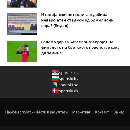
Италијански петтолигаш добива
неверојатен стадион од 62 милиони
евра? (Видео)
Голем удар за Барселона: Херојот на
финалето на Светското првенство сака
да замине
sportski.rs
sportski.bg
sportski.ba
sportski.dk
Најнови спортски вести и резултати
Маркетинг
Контакт
За нас