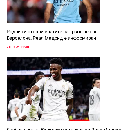
Родри ги отвори вратите за трансфер во
Барселона, Реал Мадрид е информиран
21:15, 06 август
Крај на сагата: Винисиус останува во Реал Мадрид