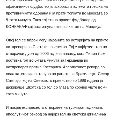
офанзивниот фудбалер ја искористи големата грешка на
противничката одбрана и ја прати топката во мрежата во
9-тата минута. Така тој стана првиот фудбалер од
КОНКАКАФ кој постигнува отворачки гол на Мондијал.
Овој гол се вброи меѓу најраните во историјата на првите
натпревари на Светски првенства. Тој е најбрзиот гол во
отворачки дуел од 2006 година наваму, кога Филип Лам
постигна гол во 6-тата минута за Германија во
натпреварот против Костарика. Апсолутниот рекорд во
оваа категорија останува во рацете на Бразилецот Сесар
Сампајо, кој на Светското првенство во 1998 година ја
шокираше Шкотска со гол со глава по корнер уште во 4-
тата минута.
И покрај експресното отворање на турнирот годинава,
апсолутниот рекорд за најбрз гол на светски финалиња