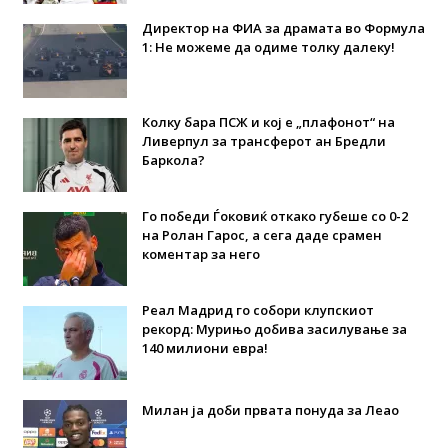
Директор на ФИА за драмата во Формула
1: Не можеме да одиме толку далеку!
Колку бара ПСЖ и кој е „плафонот“ на
Ливерпул за трансферот ан Бредли
Баркола?
Го победи Ѓоковиќ откако губеше со 0-2
на Ролан Гарос, а сега даде срамен
коментар за него
Реал Мадрид го собори клупскиот
рекорд: Мурињо добива засилување за
140 милиони евра!
Милан ја доби првата понуда за Леао