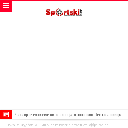
Карагер ги изненади сите со својата прогноза: “Тие ќе ја освојат
Премиер лигата, а причината е едноставна”
Родри ги отвори вратите за трансфер во Барселона, Реал Мадрид
Дома
Фудбал
Кињонес го постигна третиот најбрз гол во