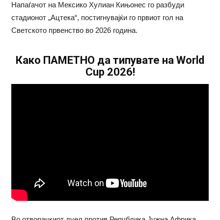
Напаѓачот на Мексико Хулиан Кињонес го разбуди
стадионот „Ацтека“, постигнувајќи го првиот гол на
Светското првенство во 2026 година.
Како ПАМЕТНО да типувате на World
Cup 2026!
Во отворачкиот дуел против Република Јужна Африка,