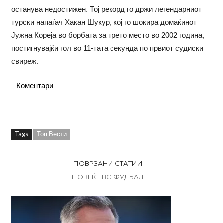
останува недостижен. Тој рекорд го држи легендарниот
турски напаѓач Хакан Шукур, кој го шокира домаќинот
Јужна Кореја во борбата за трето место во 2002 година,
постигнувајќи гол во 11-тата секунда по првиот судиски
свиреж.
Коментари
Tags
Топ Вести
ПОВРЗАНИ СТАТИИ
ПОВЕЌЕ ВО ФУДБАЛ