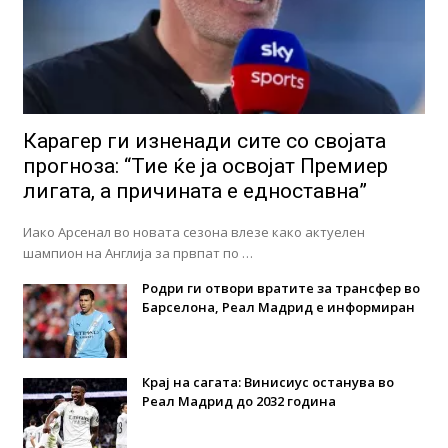
Карагер ги изненади сите со својата
прогноза: “Тие ќе ја освојат Премиер
лигата, а причината е едноставна”
Иако Арсенал во новата сезона влезе како актуелен
шампион на Англија за првпат по …
Родри ги отвори вратите за трансфер во
Барселона, Реал Мадрид е информиран
Крај на сагата: Винисиус останува во
Реал Мадрид до 2032 година