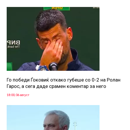
Го победи Ѓоковиќ откако губеше со 0-2 на Ролан
Гарос, а сега даде срамен коментар за него
18:00, 06 август