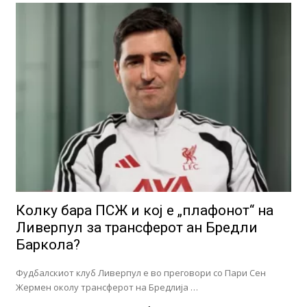
Колку бара ПСЖ и кој е „плафонот“ на
Ливерпул за трансферот ан Бредли
Баркола?
Фудбалскиот клуб Ливерпул е во преговори со Пари Сен
Жермен околу трансферот на Бредлија …