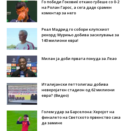
Го победи Ѓоковиќ откако губеше со 0-2
на Ролан Гарос, а сега даде срамен
коментар за него
Реал Мадрид го собори клупскиот
рекорд: Мурињо добива засилување за
140 милиони евра!
Милан ја доби првата понуда за Леао
Италијански петтолигаш добива
неверојатен стадион од 62 милиони
евра? (Видео)
Голем удар за Барселона: Херојот на
финалето на Светското првенство сака
да замине