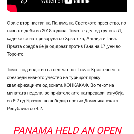
Ова е втор настап на Панама на Светското првенство, по
нивното деби во 2018 година. Тимот е дел од групата Л,
каде ќе се натпреварува со Хрватска, Англија и Гана.
Првата средба ќе ја одиграат против Гана на 17 јуни во
Торонто.
Тимот под водство на селекторот Томас Кристенсен го
обезбеди нивното учество на турнирот преку
квалификациите од зоната КОНКАКАФ. Во текот на
минатата недела, во пријателските натпревари, изгубија
со 6:2 од Бразил, но победија против Доминиканската
Република со 4:2.
PANAMA HELD AN OPEN