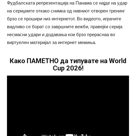
Фудбалската репрезентација на Панама се најде на удар
на сериџиите откако снимка од нивниот отворен тренинг
брзо се прошири низ интернетот. Во видеото, играчите
видливо се борат со завршните вежби, правејќи серија
несмасни удари и додавања кои брзо прераснаа во
виртуелен материјал за интернет мемиња.
Како ПАМЕТНО да типувате на World
Cup 2026!