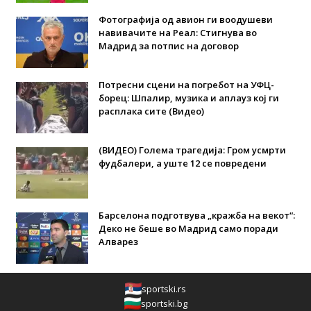
Фотографија од авион ги воодушеви
навивачите на Реал: Стигнува во
Мадрид за потпис на договор
Потресни сцени на погребот на УФЦ-
борец: Шпалир, музика и аплауз кој ги
расплака сите (Видео)
(ВИДЕО) Голема трагедија: Гром усмрти
фудбалери, а уште 12 се повредени
Барселона подготвува „кражба на векот“:
Деко не беше во Мадрид само поради
Алварез
sportski.rs
sportski.bg