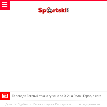
Го победи Ѓоковиќ откако губеше со 0-2 на Ролан Гарос, а сега
даде срамен коментар за него
Реал Мадрид го собори клупскиот рекорд: Мурињо добива
Дома
Фудбал
Каква комедија: Погледнете што се случуваше на