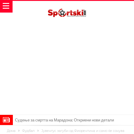
Судење за смртта на Марадона: Откриени нови детали
Англиски репрезентативец обвинет за напад во ноќен клуб – ќе
Дома
Фудбал
Јувентус загуби од Фиорентина и само ќе сонува