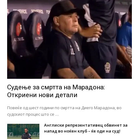
Судење за смртта на Марадона:
Откриени нови детали
Повеќе од шест години по смртта на Диего Марадона, во
судскиот процес што се …
Англиски репрезентативец обвинет за
напад во ноќен клуб – ќе оди на суд!