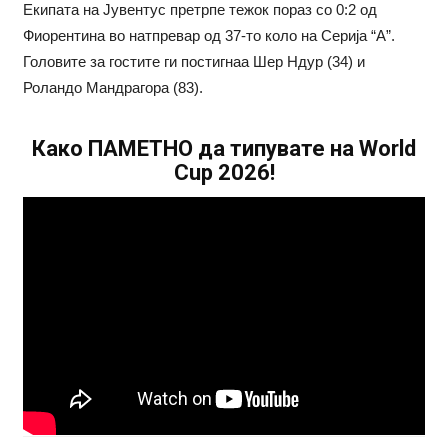
Екипата на Јувентус претрпе тежок пораз со 0:2 од
Фиорентина во натпревар од 37-то коло на Серија “А”.
Головите за гостите ги постигнаа Шер Ндур (34) и
Роландо Мандрагора (83).
Како ПАМЕТНО да типувате на World
Cup 2026!