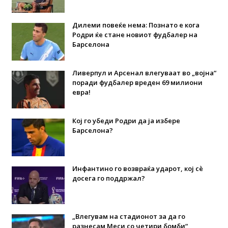
Дилеми повеќе нема: Познато е кога
Родри ќе стане новиот фудбалер на
Барселона
Ливерпул и Арсенал влегуваат во „војна“
поради фудбалер вреден 69 милиони
евра!
Кој го убеди Родри да ја избере
Барселона?
Инфантино го возвраќа ударот, кој сè
досега го поддржал?
„Влегувам на стадионот за да го
разнесам Меси со четири бомби“