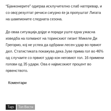
“Бјанконерите” одиграа исклучително слаб натпревар, и
со овој резултат речиси сигурно ќе ја пропуштат Лигата
на шампионите следната сезона.
До оваа ситуација дојде и поради уште една ужасна
изведба на голманот на торинскиот гигант Микеле Ди
Грегорио, кој не успеа да одбрани лесен удар во првиот
дел. Статистиката покажува дека Јуве прима гол во 46%
од случаите со првиот удар кон неговиот гол. 16 примени
голови од 35 удари. Ова е највисокиот процент во
првенството.
Коментари
Tags
Топ Вести