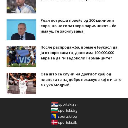
Реал потроши повеќе од 200 милиони
евра, но не го затвора паричникот – ќе
има уште засилувања!
После распродажба, време е Њукасл да
ја отвори касата, дали има 100.000.000
евра за да ги задоволи Германците?
Ова што се случи на другиот крај од
планетата најдобро покажува кој е и што
е Лука Модриќ
sportski.rs
sportski.bg
sportski.ba
sportski.dk