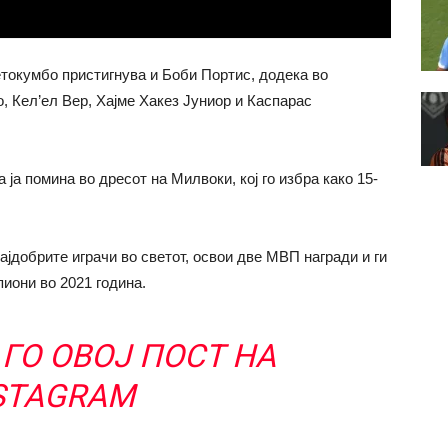
етокумбо пристигнува и Боби Портис, додека во
, Кел’ел Вер, Хајме Хакез Јуниор и Каспарас
а помина во дресот на Милвоки, кој го избра како 15-
најдобрите играчи во светот, освои две МВП награди и ги
иони во 2021 година.
ГО ОВОЈ ПОСТ НА
STAGRAM