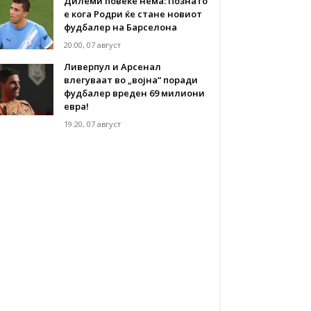
Дилеми повеќе нема: Познато
е кога Родри ќе стане новиот
фудбалер на Барселона
20:00, 07 август
Ливерпул и Арсенал
влегуваат во „војна“ поради
фудбалер вреден 69 милиони
евра!
19:20, 07 август