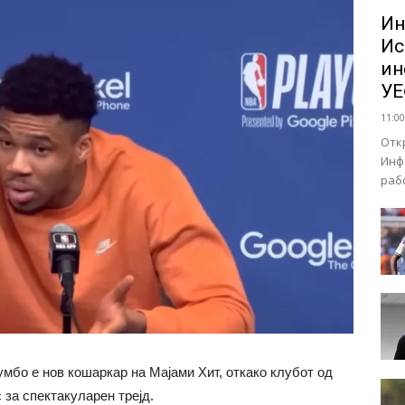
Ин
Ис
ин
У
11:00
Отк
Инф
раб
мбо е нов кошаркар на Мајами Хит, откако клубот од
за спектакуларен трејд.