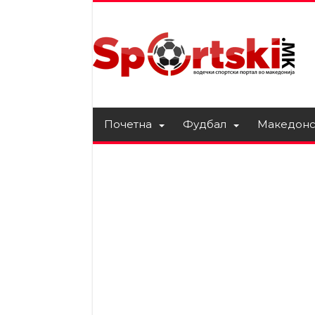
Почетна
Фудбал
Македонс