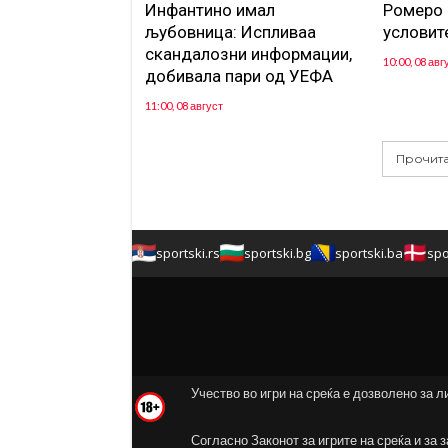
Инфантино имал
Ромеро 
љубовница: Испливаа
условит
скандалозни информации,
10:00, 08 авг
добивала пари од УЕФА
11:00, 08 август
Прочита
sportski.rs
sportski.bg
sportski.ba
spo
Учество во игри на среќа е дозволено за л
Согласно Законот за игрите на среќа и за 