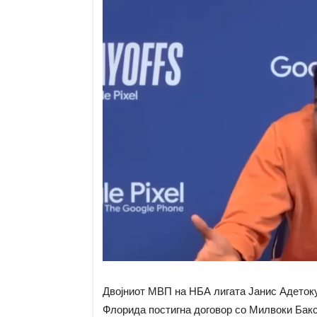
Двојниот МВП на НБА лигата Јанис Адетоку
Флорида постигна договор со Милвоки Бакс 