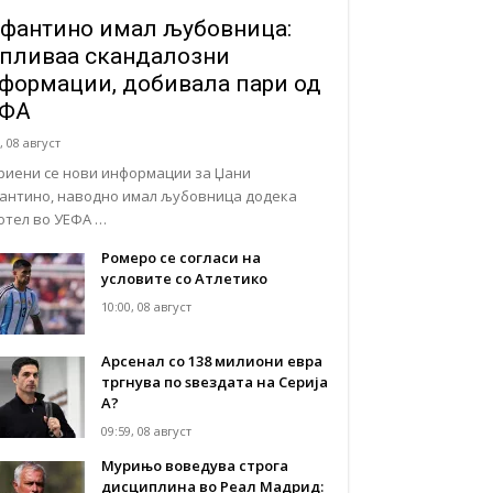
фантино имал љубовница:
пливаа скандалозни
формации, добивала пари од
ЕФА
, 08 август
риени се нови информации за Џани
антино, наводно имал љубовница додека
отел во УЕФА …
Ромеро се согласи на
условите со Атлетико
10:00, 08 август
Арсенал со 138 милиони евра
тргнува по ѕвездата на Серија
А?
09:59, 08 август
Мурињо воведува строга
дисциплина во Реал Мадрид: