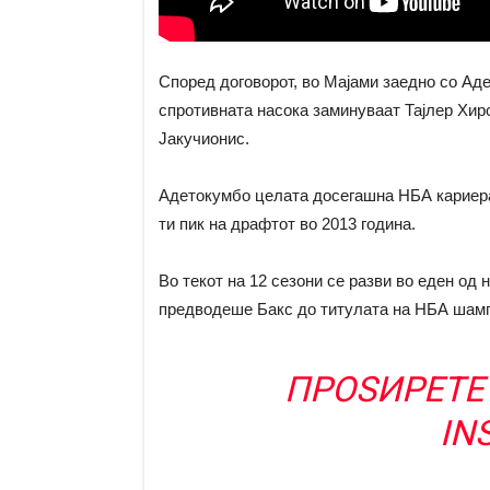
Според договорот, во Мајами заедно со Ад
спротивната насока заминуваат Тајлер Хиро
Јакучионис.
Адетокумбо целата досегашна НБА кариера ј
ти пик на драфтот во 2013 година.
Во текот на 12 сезони се разви во еден од 
предводеше Бакс до титулата на НБА шамп
ПРОЅИРЕТЕ 
IN