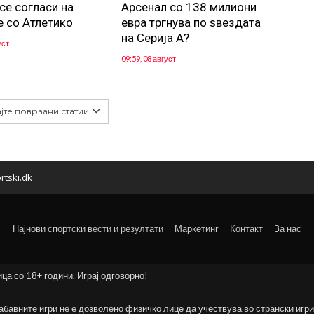
се согласи на
Арсенал со 138 милиони
е со Атлетико
евра тргнува по ѕвездата
на Серија А?
уст
09:59, 08 август
јте поврзани статии
rtski.dk
Најнови спортски вести и резултати
Маркетинг
Контакт
За нас
ица со 18+ години. Играј одговорно!
забавните игри не е дозволено физичко лице да учествува во странски игри 