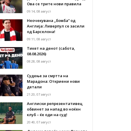
Ова се трите нови правила
09:14, 08 август
Неочекувана „бомба“ од
Англија: Ливерпул се засили
од Барселона!
09:11, 08 август
Тикет на денот (сабота,
08.08.2026)
08:28, 08 август
Судење за смртта на
Марадона: Откриени нови
детали
21:20, 07 август
Англиски репрезентативец
обвинет за напад во ноќен
клуб – ќе оди на суд!
20:40, 07 август