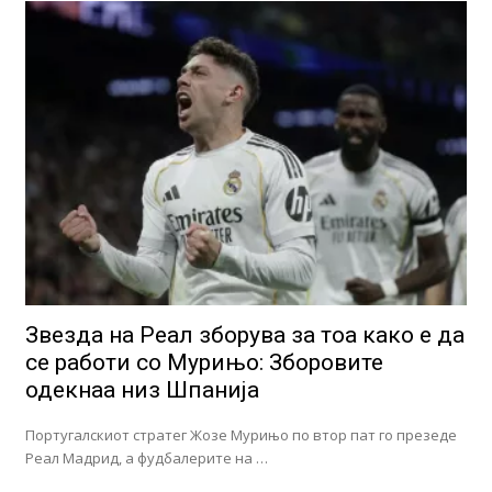
Звезда на Реал зборува за тоа како е да
се работи со Мурињо: Зборовите
одекнаа низ Шпанија
Португалскиот стратег Жозе Мурињо по втор пат го презеде
Реал Мадрид, а фудбалерите на …