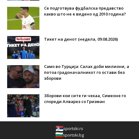
Се подготвува фудбалска предавство
какво што не е видено од 2010 година?
Тикет на денот (недела, 09.08.2026)
Само во Турција: Салах доби милиони, а
потоа градоначалникот го остави без
зборови
Зборови кои сите ги чекаа, Симеоне го
спореди Алварез со Гризман
sportski.rs
sportski.bg