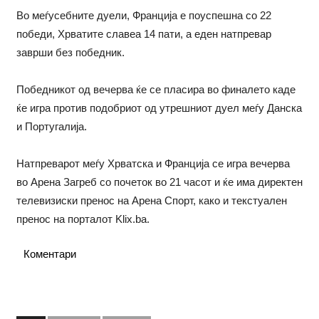
Во меѓусебните дуели, Франција е поуспешна со 22
победи, Хрватите славеа 14 пати, а еден натпревар
заврши без победник.
Победникот од вечерва ќе се пласира во финалето каде
ќе игра против подобриот од утрешниот дуел меѓу Данска
и Португалија.
Натпреварот меѓу Хрватска и Франција се игра вечерва
во Арена Загреб со почеток во 21 часот и ќе има директен
телевизиски пренос на Арена Спорт, како и текстуален
пренос на порталот Klix.ba.
Коментари