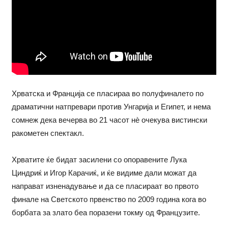
Хрватска и Франција се пласираа во полуфиналето по
драматични натпревари против Унгарија и Египет, и нема
сомнеж дека вечерва во 21 часот нè очекува вистински
ракометен спектакл.
Хрватите ќе бидат засилени со опоравените Лука
Циндриќ и Игор Карачиќ, и ќе видиме дали можат да
направат изненадување и да се пласираат во првото
финале на Светското првенство по 2009 година кога во
борбата за злато беа поразени токму од Французите.