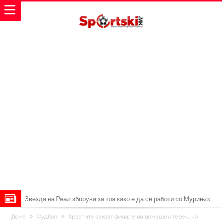
Звезда на Реал зборува за тоа како е да се работи со Мурињо:
Зборовите одекнаа низ Шпанија
Одењето на Араухо го натера Флик на итен потег, дури и управата
Дома
Фудбал
Хрватите сакаат финале на домашен терен, но