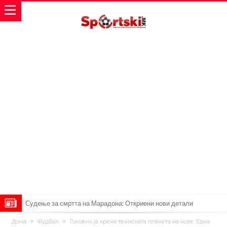
Судење за смртта на Марадона: Откриени нови детали
Англиски репрезентативец обвинет за напад во ноќен клуб – ќе
Дома
Фудбал
Ѓоковиќ ја крена тениската планета на нозе: Една