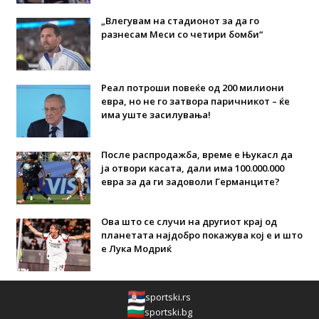
„Влегувам на стадионот за да го
разнесам Меси со четири бомби“
Реал потроши повеќе од 200 милиони
евра, но не го затвора паричникот – ќе
има уште засилувања!
После распродажба, време е Њукасл да
ја отвори касата, дали има 100.000.000
евра за да ги задоволи Германците?
Ова што се случи на другиот крај од
планетата најдобро покажува кој е и што
е Лука Модриќ
sportski.rs
sportski.bg