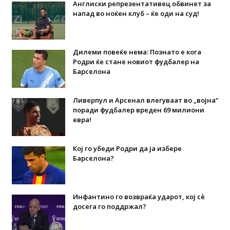
Англиски репрезентативец обвинет за
напад во ноќен клуб – ќе оди на суд!
Дилеми повеќе нема: Познато е кога
Родри ќе стане новиот фудбалер на
Барселона
Ливерпул и Арсенал влегуваат во „војна“
поради фудбалер вреден 69 милиони
евра!
Кој го убеди Родри да ја избере
Барселона?
Инфантино го возвраќа ударот, кој сè
досега го поддржал?