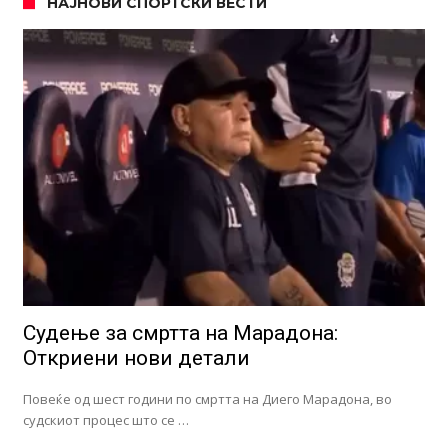
НАЈНОВИ СПОРТСКИ ВЕСТИ
Судење за смртта на Марадона:
Откриени нови детали
Повеќе од шест години по смртта на Диего Марадона, во
судскиот процес што се …