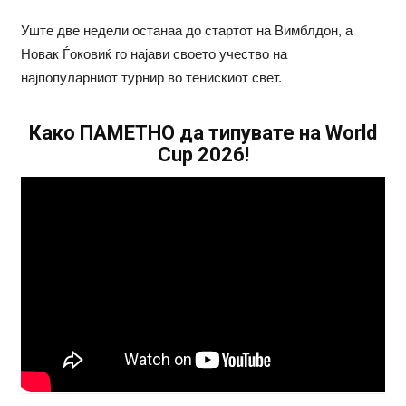
Уште две недели останаа до стартот на Вимблдон, а
Новак Ѓоковиќ го најави своето учество на
најпопуларниот турнир во тенискиот свет.
Како ПАМЕТНО да типувате на World
Cup 2026!