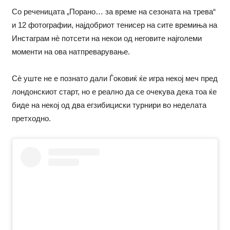
Со реченицата „Порано… за време на сезоната на трева“
и 12 фотографии, најдобриот тенисер на сите времиња на
Инстаграм нè потсети на некои од неговите најголеми
моменти на ова натпреварување.
Сè уште не е познато дали Ѓоковиќ ќе игра некој меч пред
лондонскиот старт, но е реално да се очекува дека тоа ќе
биде на некој од два егзибициски турнири во неделата
претходно.