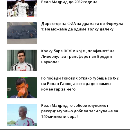
Реал Мадрид до 2032 година
Директор на ФИА за драмата во Формула
1: Не можеме да одиме толку далеку!
Колку бара ПСЖ и кој е „плафонот“ на
Ливерпул за трансферот ан Бредли
Баркола?
Го победи Ѓоковиќ откако губеше со 0-2
на Ролан Гарос, а сега даде срамен
коментар за него
Реал Мадрид го собори клупскиот
рекорд: Мурињо добива засилување за
140 милиони евра!