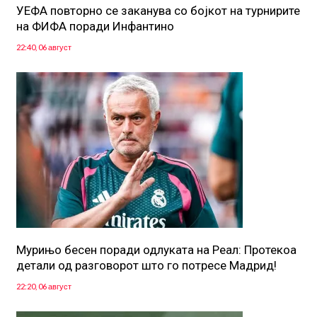
УЕФА повторно се заканува со бојкот на турнирите
на ФИФА поради Инфантино
22:40, 06 август
Мурињо бесен поради одлуката на Реал: Протекоа
детали од разговорот што го потресе Мадрид!
22:20, 06 август