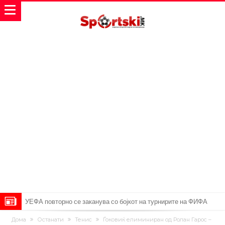
УЕФА повторно се заканува со бојкот на турнирите на ФИФА
поради Инфантино
Мурињо бесен поради одлуката на Реал: Протекоа детали од
Дома
Останати
Тенис
Ѓоковиќ елиминиран од Ролан Гарос –