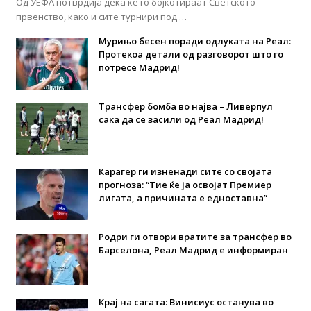
Од УЕФА потврдија дека ќе го бојкотираат Светското
првенство, како и сите турнири под …
Мурињо бесен поради одлуката на Реал:
Протекоа детали од разговорот што го
потресе Мадрид!
Трансфер бомба во најва – Ливерпул
сака да се засили од Реал Мадрид!
Карагер ги изненади сите со својата
прогноза: “Тие ќе ја освојат Премиер
лигата, а причината е едноставна”
Родри ги отвори вратите за трансфер во
Барселона, Реал Мадрид е информиран
Крај на сагата: Винисиус останува во