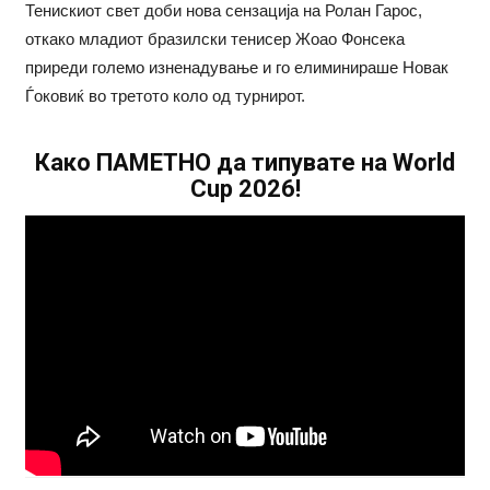
Тенискиот свет доби нова сензација на Ролан Гарос,
откако младиот бразилски тенисер Жоао Фонсека
приреди големо изненадување и го елиминираше Новак
Ѓоковиќ во третото коло од турнирот.
Како ПАМЕТНО да типувате на World
Cup 2026!