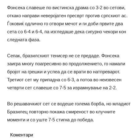
Фонсека славеше по вистинска драма со 3-2 во сетови,
откако направи неверојатен пресврт против српскиот ас.
Ѓоковиќ одлично го отвори мечот и ги доби првите два
сета со 6-4 и 6-4, па изгледаше дека сигурно чекори кон
следната фаза.
Сепак, бразилскиот тенисер не се предаде. Фонсека
заигра многу поагресивно во продолжението, го намали
бројот на грешки и успеа да се врати во натпреварот.
Третиот сет му припадна со 6-3, а потоа во неизвесен
четврти сет славеше со 7-5 за израмнување на 2-2.
Во решавачкиот сет се водеше голема борба, но младиот
Бразилец повторно покажа смиреност во клучните
моменти и со уште 7-5 стигна до победа.
Коментари