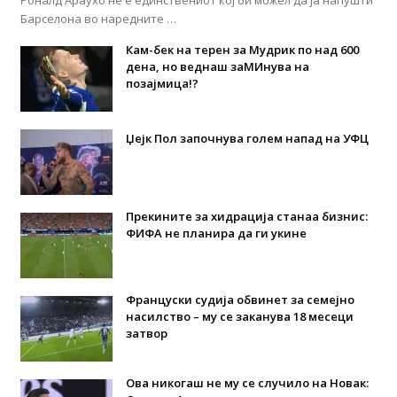
Роналд Араухо не е единствениот кој би можел да ја напушти
Барселона во наредните …
Кам-бек на терен за Мудрик по над 600
дена, но веднаш заМИнува на
позајмица!?
Џејк Пол започнува голем напад на УФЦ
Прекините за хидрација станаа бизнис:
ФИФА не планира да ги укине
Француски судија обвинет за семејно
насилство – му се заканува 18 месеци
затвор
Ова никогаш не му се случило на Новак: