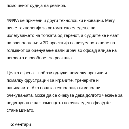
помошниот судија да реагира.
ФИФА ќе примени и други технолошки иновации. Меѓу
нив е технологија за автоматско следење на
излегувањето на топката од теренот, а судиите ќе имаат
на располагање и 3D проекција на визуелното поле на
голманот за оценување дали играч во офсајд влијае на
неговата способност за реакција.
Целта е јасна – побрзи одлуки, помалку прекини и
помалку фрустрации за играчите, тренерите и
навивачите. Ако новата технологија ги исполни
очекувањата, може да се очекува дека долгото чекање за
подигнување на знаменцето по очигледен офсајд ќе
стане минато.
Коментари