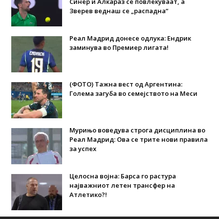
Синер и Алкараз се повлекуваат, а
Зверев веднаш се „распадна“
Реал Мадрид донесе одлука: Eндрик
заминува во Премиер лигата!
(ФОТО) Тажна вест од Аргентина:
Голема загуба во семејството на Меси
Мурињо воведува строга дисциплина во
Реал Мадрид: Ова се трите нови правила
за успех
Целосна војна: Барса го растура
најважниот летен трансфер на
Атлетико?!