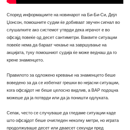
Според информациите на новинарот на Би-Би-Си, Дејл
Џонсон, помошните судии ќе добиваат звучен сигнал во
слушалките ако системот утврди дека играчот е во
офсајд повеќе од десет сантиметри. Ваквите ситуации
повеќе нема да бараат чекање на завршување на
акцијата, туку помошниот судија ќе може веднаш да го
крене знаменцето.
Правилото за одложено кревање на знаменцето беше
воведено за да се избегнат грешки во нејасни ситуации,
кога офсајдот не беше целосно видлив, а ВАР подоцна
можеше да ја потврди или да ја поништи одлуката.
Сепак, често се случуваше да гледаме ситуации каде
што офсајдот беше очигледен неколку метри, но играта
продолжуваше десет или дваесет секунди пред