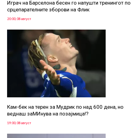
Играч на Барселона бесен го напушти тренингот по
срцепарателните зборови на Флик
20:00, 08 август
Кам-бек на терен за Мудрик по над 600 дена, но
веднаш заМИнува на позајмица!?
19:00, 08 август