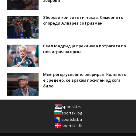
зборови
Зборови кои сите ги чекаа, Симеоне го
спореди Алварез со Гризман
Реал Мадрид ја прекинува потрагата по
нов играч за врска
Мекгрегор успешно опериран: Коленото
е средено, се враќам посилен од кога
било
sportski.rs
sportski.bg
sportski.ba
sportski.dk