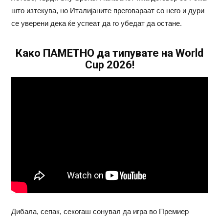
што изтекува, но Италијаните преговараат со него и дури
се уверени дека ќе успеат да го убедат да остане.
Како ПАМЕТНО да типувате на World
Cup 2026!
Дибала, сепак, секогаш сонувал да игра во Премиер