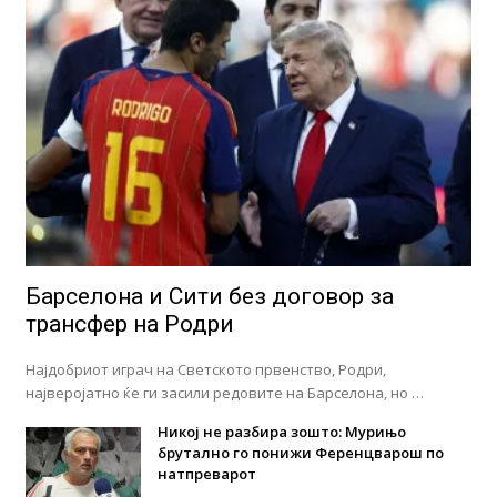
Барселона и Сити без договор за
трансфер на Родри
Најдобриот играч на Светското првенство, Родри,
најверојатно ќе ги засили редовите на Барселона, но …
Никој не разбира зошто: Мурињо
брутално го понижи Ференцварош по
натпреварот