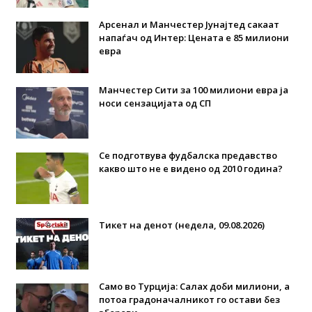
Арсенал и Манчестер Јунајтед сакаат
напаѓач од Интер: Цената е 85 милиони
евра
Манчестер Сити за 100 милиони евра ја
носи сензацијата од СП
Се подготвува фудбалска предавство
какво што не е видено од 2010 година?
Тикет на денот (недела, 09.08.2026)
Само во Турција: Салах доби милиони, а
потоа градоначалникот го остави без