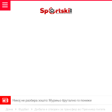
Никој не разбира зошто: Мурињо брутално го понижи
Ференцварош по натпреварот
Арсенал и Манчестер Јунајтед сакаат напаѓач од Интер: Цената е
Дома
Фудбал
Дибала е отворен за трансфер во Премиер лигата