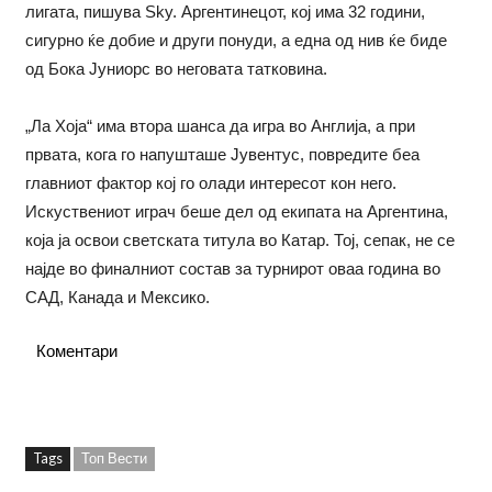
лигата, пишува Sky. Аргентинецот, кој има 32 години,
сигурно ќе добие и други понуди, а една од нив ќе биде
од Бока Јуниорс во неговата татковина.
„Ла Хоја“ има втора шанса да игра во Англија, а при
првата, кога го напушташе Јувентус, повредите беа
главниот фактор кој го олади интересот кон него.
Искуствениот играч беше дел од екипата на Аргентина,
која ја освои светската титула во Катар. Тој, сепак, не се
најде во финалниот состав за турнирот оваа година во
САД, Канада и Мексико.
Коментари
Tags
Топ Вести