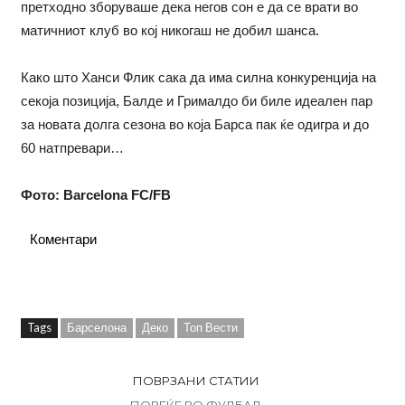
претходно зборуваше дека негов сон е да се врати во
матичниот клуб во кој никогаш не добил шанса.
Како што Ханси Флик сака да има силна конкуренција на
секоја позиција, Балде и Грималдо би биле идеален пар
за новата долга сезона во која Барса пак ќе одигра и до
60 натпревари…
Фото: Barcelona FC/FB
Коментари
Tags
Барселона
Деко
Топ Вести
ПОВРЗАНИ СТАТИИ