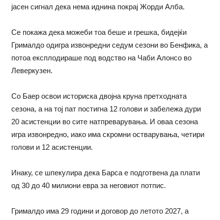
јасен сигнал дека нема иднина покрај Жорди Алба.
Се покажа дека можеби тоа беше и грешка, бидејќи
Грималдо одигра извонредни седум сезони во Бенфика, а
потоа експлодираше под водство на Чаби Алонсо во
Леверкузен.
Со Баер освои историска двојна круна претходната
сезона, а на тој пат постигна 12 голови и забележа дури
20 асистенции во сите натпреварувања. И оваа сезона
игра извонредно, иако има скромни остварувања, четири
голови и 12 асистенции.
Инаку, се шпекулира дека Барса е подготвена да плати
од 30 до 40 милиони евра за неговиот потпис.
Грималдо има 29 години и договор до летото 2027, а