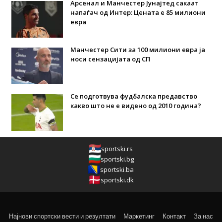
Арсенал и Манчестер Јунајтед сакаат
напаѓач од Интер: Цената е 85 милиони
евра
Манчестер Сити за 100 милиони евра ја
носи сензацијата од СП
Се подготвува фудбалска предавство
какво што не е видено од 2010 година?
sportski.rs
sportski.bg
sportski.ba
sportski.dk
Најнови спортски вести и резултати
Маркетинг
Контакт
За нас