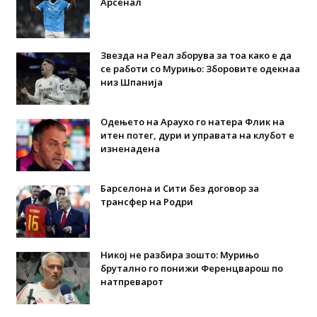
Арсенал
Звезда на Реал зборува за тоа како е да
се работи со Мурињо: Зборовите одекнаа
низ Шпанија
Одењето на Араухо го натера Флик на
итен потег, дури и управата на клубот е
изненадена
Барселона и Сити без договор за
трансфер на Родри
Никој не разбира зошто: Мурињо
брутално го понижи Ференцварош по
натпреварот