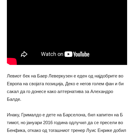
Левиот бек на Баер Леверкузен е еден од најдобрите во
Европа на својата позиција, Деко е негов голем фан и би
сакал да го донесе како алтернатива за Алехандро
Балде.
Инаку, Грималдо е дете на Барселона, бил капитен на Б
тимот, но јануари 2016 година одлучил да се пресели во
Бенфика, откако од тогашниот тренер Луис Енрике добил