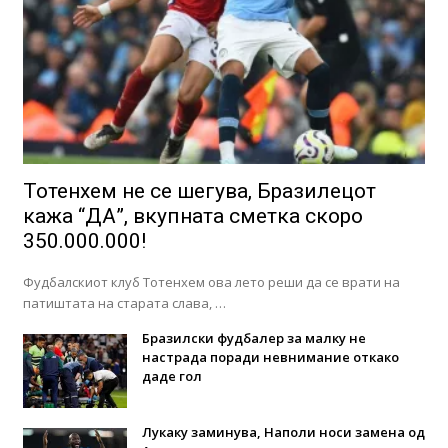
Тотенхем не се шегува, Бразилецот
кажа “ДА”, вкупната сметка скоро
350.000.000!
Фудбалскиот клуб Тотенхем ова лето реши да се врати на
патиштата на старата слава, …
Бразилски фудбалер за малку не
настрада поради невнимание откако
даде гол
Лукаку заминува, Наполи носи замена од