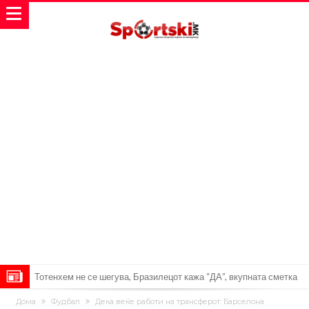
Тотенхем не се шегува, Бразилецот кажа “ДА”, вкупната сметка
скоро 350.000.000!
Бразилски фудбалер за малку не настрада поради невнимание
Дома
Фудбал
Дека веќе работи на трансферот: Барселона