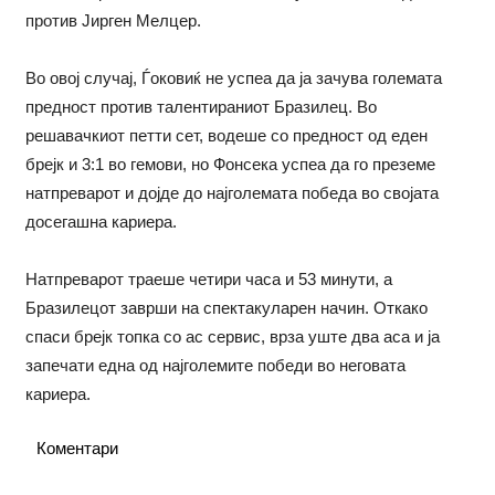
против Јирген Мелцер.
Во овој случај, Ѓоковиќ не успеа да ја зачува големата
предност против талентираниот Бразилец. Во
решавачкиот петти сет, водеше со предност од еден
брејк и 3:1 во гемови, но Фонсека успеа да го преземе
натпреварот и дојде до најголемата победа во својата
досегашна кариера.
Натпреварот траеше четири часа и 53 минути, а
Бразилецот заврши на спектакуларен начин. Откако
спаси брејк топка со ас сервис, врза уште два аса и ја
запечати една од најголемите победи во неговата
кариера.
Коментари