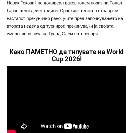
Новак Ѓоковиќ не доживеал ваков голем пораз на Ролан
Гарос цели девет години. Српскиот тенисер го заврши
настапот прекунично рано, уште пред започнувањето на
втората недела од турнирот, прекинувајќи ја својата
импресивна низа на Гренд Слем натпревари.
Како ПАМЕТНО да типувате на World
Cup 2026!