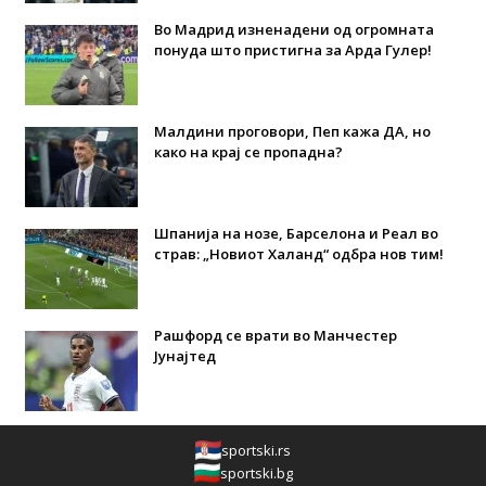
Во Мадрид изненадени од огромната
понуда што пристигна за Арда Гулер!
Малдини проговори, Пеп кажа ДА, но
како на крај се пропадна?
Шпанија на нозе, Барселона и Реал во
страв: „Новиот Халанд“ одбра нов тим!
Рашфорд се врати во Манчестер
Јунајтед
sportski.rs
sportski.bg