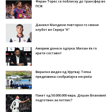
Феран Торес се поблиску до трансфер во
ПСЖ
Даниел Малдини повторно го смени
клубот во Серија “А”
Аморим донесе одлука: Милан ќе го
крати составот
Вирално видео од Уругвај: Топка
предизвика сообраќајна несреќа
Пакет од 50.000.000 евра, Дошан Влаховиќ
подготвен за потпис?