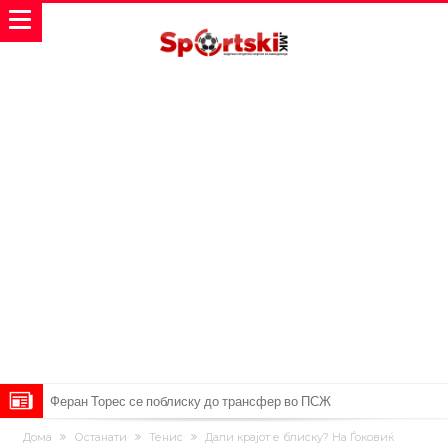
Даниел Малдини повторно го смени клубот во Серија “А”
Аморим донесе одлука: Милан ќе го крати составот
Дома
Останати
Тенис
Дали крајот е блиску? На Ѓоковиќ