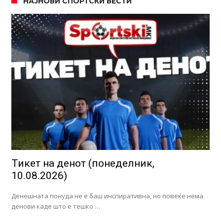
НАЈНОВИ СПОРТСКИ ВЕСТИ
Тикет на денот (понеделник,
10.08.2026)
Денешната понуда не е баш инспиративна, но повеќе нема
денови каде што е тешко …