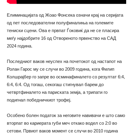
Елиминацијата од Жоао Фонсека означи крај на серијата
од пет последователни полуфиналиња на големите
тениски сцени. Ова е првпат Ѓоковиќ да не се пласира
меѓу најдобрите 16 од Отвореното првенство на САД
2024 година.
Последниот ваков неуспех на почетокот од настапот на
Ролан Гарос му се случи во 2009 година, кога Филип
Колшрајбер го запре во осминафиналето со резултат 6:4,
6:4, 6:4. Од тогаш, секогаш стигнувал барем до
четвртфиналето на париската земја, а трипати го
подигнал победничкиот трофеј.
Особено болен податок за неговите навивачи е што само
вторпат во кариерата губи меч откако водел со 2:0 во
сетови. Првиот ваков момент се случи во 2010 година