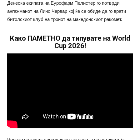
Денеска екипата на Еурофарм Пелистер го потврди
ангажманот на Лино Червар кој ќе се обиде да го врати
битолскиот клуб на тронот на македонскиот ракомет.
Како ПАМЕТНО да типувате на World
Cup 2026!
Червар потпиша двегодишен договор, а по потписот ја