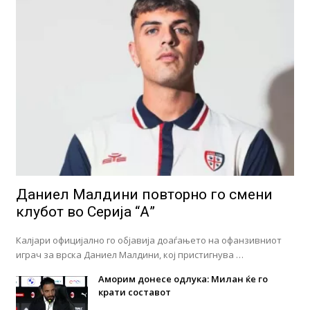
Даниел Малдини повторно го смени
клубот во Серија “А”
Калјари официјално го објавија доаѓањето на офанзивниот
играч за врска Даниел Малдини, кој пристигнува …
Аморим донесе одлука: Милан ќе го
крати составот