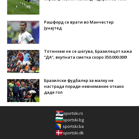
Рашфорд се врати во Манчестер
Јунајтед
Тотенхем не се шегува, Бразилецот кажа
“ДА”, вкупната сметка скоро 350.000.000!
Бразилски фудбалер за малку не
настрада поради невнимание откако
даде гол
sportski.rs
sportski.bg
sportski.ba
sportski.dk