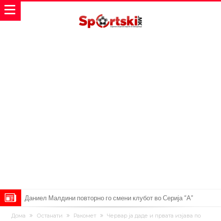
Даниел Малдини повторно го смени клубот во Серија “А”
Аморим донесе одлука: Милан ќе го крати составот
Дома
Останати
Ракомет
Червар ја даде и првата изјава по