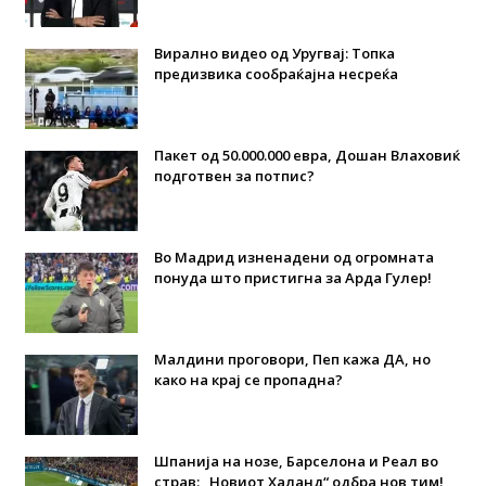
Вирално видео од Уругвај: Топка
предизвика сообраќајна несреќа
Пакет од 50.000.000 евра, Дошан Влаховиќ
подготвен за потпис?
Во Мадрид изненадени од огромната
понуда што пристигна за Арда Гулер!
Малдини проговори, Пеп кажа ДА, но
како на крај се пропадна?
Шпанија на нозе, Барселона и Реал во
страв: „Новиот Халанд“ одбра нов тим!