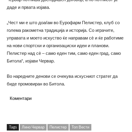
даде и првата изјава.
„Чест ми е што доаѓам во Еурофарм Пелистер, клуб со
голема ракометна традиција и историја. Со играчите,
управата и моето искуство ќе направам сè и ќе работиме
на нови спортски и организациски идеи и планови.
Пелистер над сè – само еден тим, само еден град, само
Битола“, изјави Червар.
Во наредните денови се очекува искусниот стратег да
биде промовиран во Битола.
Коментари
Tags
Лино Червар
Пелистер
Топ Вести