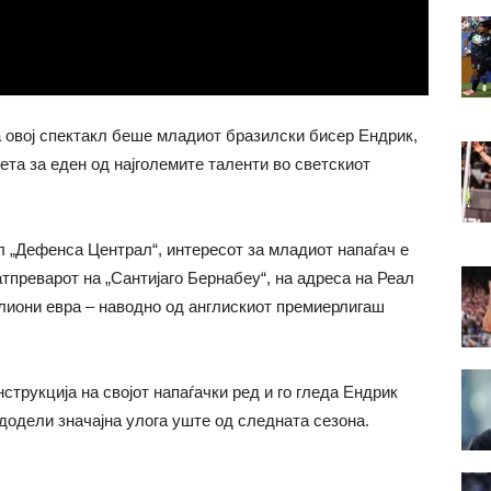
 овој спектакл беше младиот бразилски бисер Ендрик,
ета за еден од најголемите таленти во светскиот
 „Дефенса Централ“, интересот за младиот напаѓач е
тпреварот на „Сантијаго Бернабеу“, на адреса на Реал
лиони евра – наводно од англискиот премиерлигаш
струкција на својот напаѓачки ред и го гледа Ендрик
додели значајна улога уште од следната сезона.