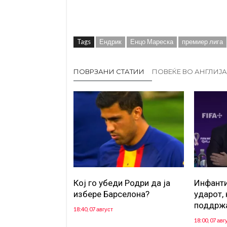
Tags
Ендрик
Енцо Мареска
премиер лига
ПОВРЗАНИ СТАТИИ
ПОВЕЌЕ ВО АНГЛИЈА
Кој го убеди Родри да ја
Инфанти
избере Барселона?
ударот, 
поддрж
18:40, 07 август
18:00, 07 авг