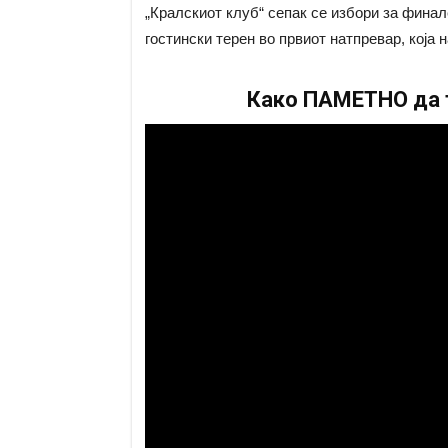
„Кралскиот клуб“ сепак се избори за финал
гостински терен во првиот натпревар, која н
Како ПАМЕТНО да т