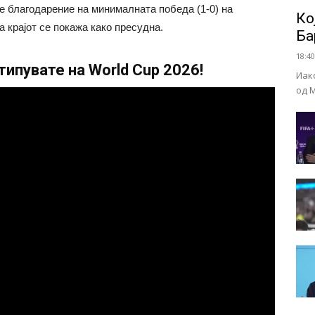
е благодарение на минималната победа (1-0) на
Ко
а крајот се покажа како пресудна.
Ба
18:40
ипувате на World Cup 2026!
Иак
од 