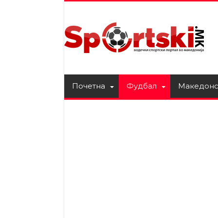
Почетна
Фудбал
Македонс