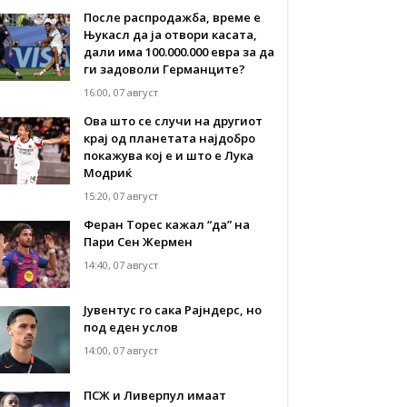
После распродажба, време е
Њукасл да ја отвори касата,
дали има 100.000.000 евра за да
ги задоволи Германците?
16:00, 07 август
Ова што се случи на другиот
крај од планетата најдобро
покажува кој е и што е Лука
Модриќ
15:20, 07 август
Феран Торес кажал “да” на
Пари Сен Жермен
14:40, 07 август
Јувентус го сака Рајндерс, но
под еден услов
14:00, 07 август
ПСЖ и Ливерпул имаат