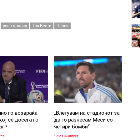
реал мадрид
Топ Вести
Челси
но го возвраќа
„Влегувам на стадионот за
кој сè досега го
да го разнесам Меси со
ал?
четири бомби“
уст
17:20, 07 август