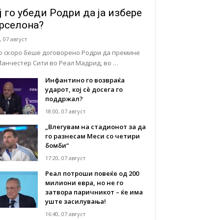
ј го убеди Родри да ја избере
рселона?
, 07 август
о скоро беше договорено Родри да премине
Манчестер Сити во Реал Мадрид, во …
Инфантино го возвраќа
ударот, кој сè досега го
поддржал?
18:00, 07 август
„Влегувам на стадионот за да
го разнесам Меси со четири
бомби“
17:20, 07 август
Реал потроши повеќе од 200
милиони евра, но не го
затвора паричникот – ќе има
уште засилувања!
16:40, 07 август