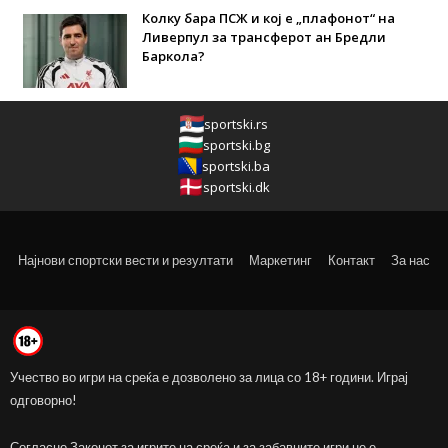
Колку бара ПСЖ и кој е „плафонот“ на
Ливерпул за трансферот ан Бредли
Баркола?
sportski.rs
sportski.bg
sportski.ba
sportski.dk
Најнови спортски вести и резултати
Маркетинг
Контакт
За нас
Учество во игри на среќа е дозволено за лица со 18+ години. Играј
одговорно!
Согласно Законот за игрите на среќа и за забавните игри не е