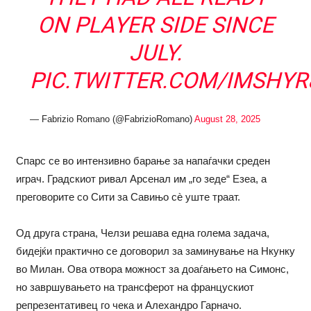
ON PLAYER SIDE SINCE
JULY.
PIC.TWITTER.COM/IMSHY
— Fabrizio Romano (@FabrizioRomano)
August 28, 2025
Спарс се во интензивно барање за напаѓачки среден
играч. Градскиот ривал Арсенал им „го зеде“ Езеа, а
преговорите со Сити за Савињо сè уште траат.
Од друга страна, Челзи решава една голема задача,
бидејќи практично се договорил за заминување на Нкунку
во Милан. Ова отвора можност за доаѓањето на Симонс,
но завршувањето на трансферот на францускиот
репрезентативец го чека и Алехандро Гарначо.