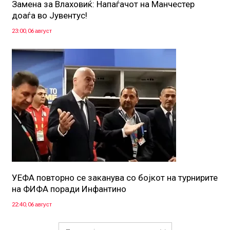
Замена за Влаховиќ: Напаѓачот на Манчестер
доаѓа во Јувентус!
23:00, 06 август
УЕФА повторно се заканува со бојкот на турнирите
на ФИФА поради Инфантино
22:40, 06 август