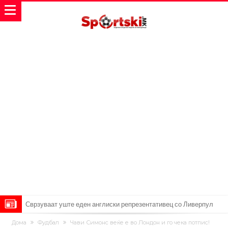
Сврзуваат уште еден англиски репрезентативец со Ливерпул
Замена за Влаховиќ: Напаѓачот на Манчестер доаѓа во Јувентус!
Дома
Фудбал
Чави Симонс веќе е во Лондон и го чека потпис!