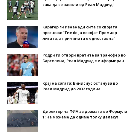
сака да се засили од Реал Мадрид!
Карагер ги изненади сите со својата
прогноза: “Тие ќе ја освојат Премиер
лигата, а причината е едноставна”
Родри ги отвори вратите за трансфер во
Барселона, Реал Мадрид е информиран
Крај на сагата: Винисиус останува во
Реал Мадрид до 2032 година
Директор на ФИА за драмата во Формула
1: Не можеме да одиме толку далеку!