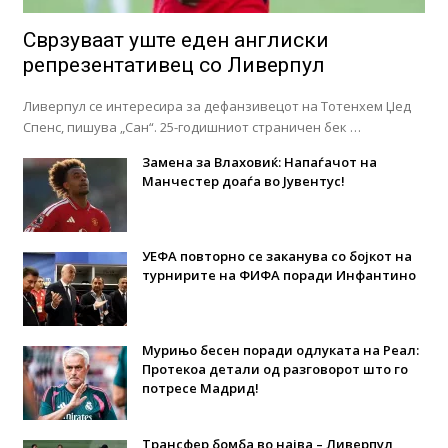
Сврзуваат уште еден англиски
репрезентативец со Ливерпул
Ливерпул се интересира за дефанзивецот на Тотенхем Џед
Спенс, пишува „Сан“. 25-годишниот страничен бек …
Замена за Влаховиќ: Напаѓачот на
Манчестер доаѓа во Јувентус!
УЕФА повторно се заканува со бојкот на
турнирите на ФИФА поради Инфантино
Мурињо бесен поради одлуката на Реал:
Протекоа детали од разговорот што го
потресе Мадрид!
Трансфер бомба во најва – Ливерпул