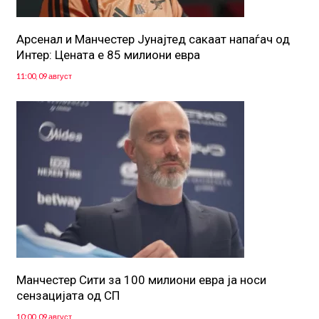
Арсенал и Манчестер Јунајтед сакаат напаѓач од
Интер: Цената е 85 милиони евра
11:00, 09 август
Манчестер Сити за 100 милиони евра ја носи
сензацијата од СП
10:00, 09 август