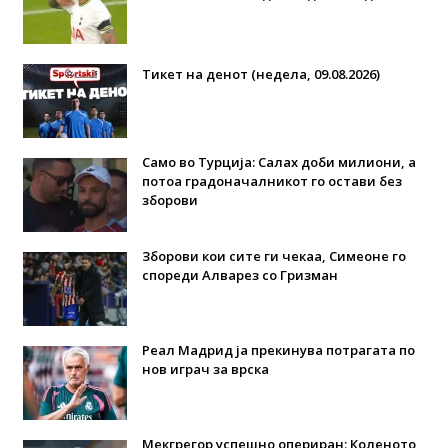
Тикет на денот (недела, 09.08.2026)
Само во Турција: Салах доби милиони, а
потоа градоначалникот го остави без
зборови
Зборови кои сите ги чекаа, Симеоне го
спореди Алварез со Гризман
Реал Мадрид ја прекинува потрагата по
нов играч за врска
Мекгрегор успешно опериран: Коленото