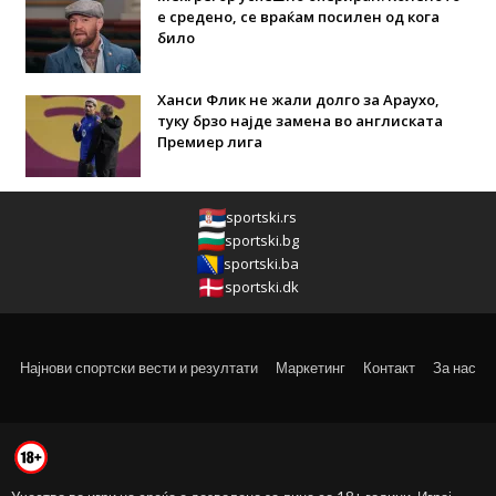
е средено, се враќам посилен од кога
било
Ханси Флик не жали долго за Араухо,
туку брзо најде замена во англиската
Премиер лига
sportski.rs
sportski.bg
sportski.ba
sportski.dk
Најнови спортски вести и резултати
Маркетинг
Контакт
За нас