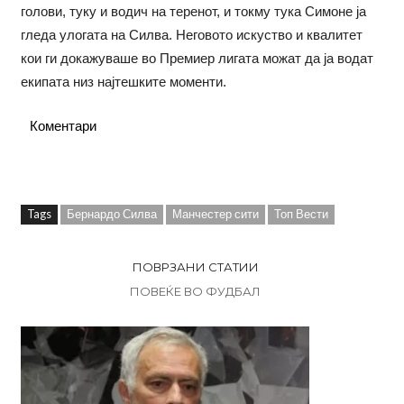
голови, туку и водич на теренот, и токму тука Симоне ја
гледа улогата на Силва. Неговото искуство и квалитет
кои ги докажуваше во Премиер лигата можат да ја водат
екипата низ најтешките моменти.
Коментари
Tags
Бернардо Силва
Манчестер сити
Топ Вести
ПОВРЗАНИ СТАТИИ
ПОВЕЌЕ ВО ФУДБАЛ