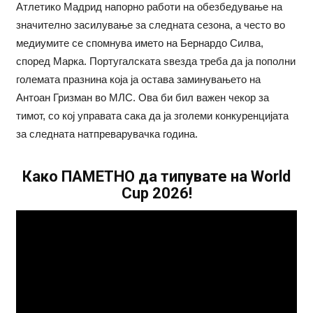
Атлетико Мадрид напорно работи на обезбедување на
значително засилување за следната сезона, а често во
медиумите се спомнува името на Бернардо Силва,
според Марка. Португалската ѕвезда треба да ја пополни
големата празнина која ја остава заминувањето на
Антоан Гризман во МЛС. Ова би бил важен чекор за
тимот, со кој управата сака да ја зголеми конкуренцијата
за следната натпреварувачка година.
Како ПАМЕТНО да типувате на World
Cup 2026!