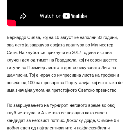
Бернардо Силва, кој на 10 август ќе наполни 32 години,
ова лето ја завршува својата авантура во Манчестер
Сити. На клубот се приклучи во 2017 година и стана
клучeн дел од тимот на Гвардиола, кој ги освои шестте
титули во Премиер лигата и долгоочекуваната Лига на
шампиони. Тој е играч со импресивна листа на трофеи и
повеќе од 100 натпревари за Португалија, кој исто така ќе
има значајна улога на претстојното Светско првенство.
По завршувањето на турнирот, неговото време во овој
клуб истекува, и Атлетико се појавува како силен
кандидат за неговиот потпис. Доколку дојде, Симоне би
добил еден од најталентираните и најфлексибилни