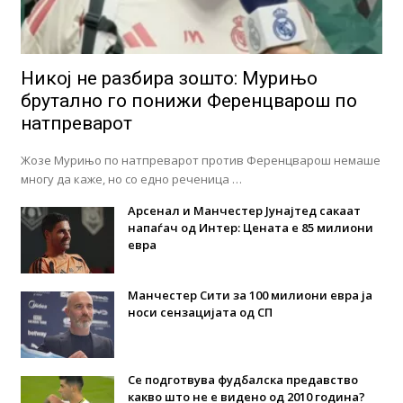
Никој не разбира зошто: Мурињо
брутално го понижи Ференцварош по
натпреварот
Жозе Мурињо по натпреварот против Ференцварош немаше
многу да каже, но со едно реченица …
Арсенал и Манчестер Јунајтед сакаат
напаѓач од Интер: Цената е 85 милиони
евра
Манчестер Сити за 100 милиони евра ја
носи сензацијата од СП
Се подготвува фудбалска предавство
какво што не е видено од 2010 година?