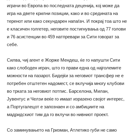
играчи во Европа во последната деценија, кој може да
игра на двете крилни позиции, како и во средината на
теренот или како секундарен напаѓач. И покрај тоа што не
е класичен голгетер, неговите постигнувања од 77 голови
и 76 асистенции во 459 натпревари за Сити говорат за
себе.
Силва, чиј агент е Жорже Мендеш, ќе го напушти Сити
како слободен играч, што го прави една од најголемите
можности на пазарот. Бидејќи за неговиот трансфер не е
потребен отштетен надомест, се вклучија многу клубови
во трката за неговиот потпис. Барселона, Милан,
Јувентус и Челзи веќе го имаат изразено својот интерес,
а Португалецот е запознаен и со амбициите на
мадридскиот тим да го вклучи во нивниот проект.
Со заминувањето на Гризман, Атлетико губи не само