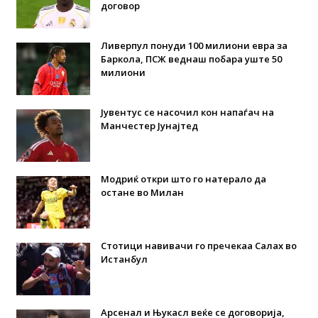
договор
Ливерпул понуди 100 милиони евра за
Баркола, ПСЖ веднаш побара уште 50
милиони
Јувентус се насочил кон напаѓач на
Манчестер Јунајтед
Модриќ откри што го натерало да
остане во Милан
Стотици навивачи го пречекаа Салах во
Истанбул
Арсенал и Њукасл веќе се договорија,