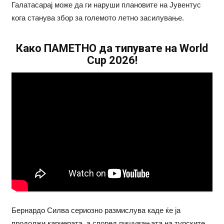
Галатасарај може да ги наруши плановите на Јувентус
кога станува збор за големото летно засилување.
Како ПАМЕТНО да типувате на World
Cup 2026!
Бернардо Силва сериозно размислува каде ќе ја
продолжи кариерата, а според пишувањата на турските