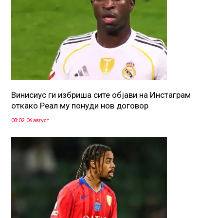
Винисиус ги избриша сите објави на Инстаграм
откако Реал му понуди нов договор
08:02, 06 август