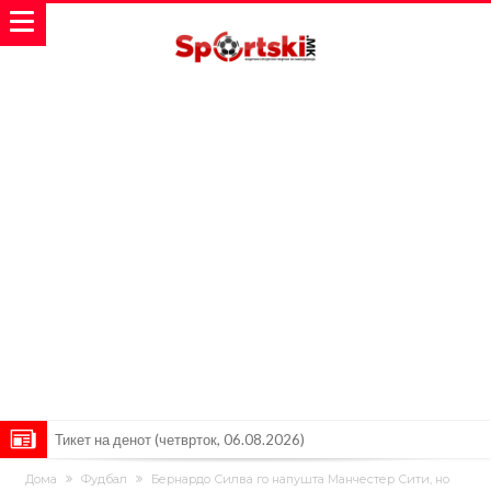
Тикет на денот (четврток, 06.08.2026)
Барселона очекува понуди за Феран Торес
Дома
Фудбал
Бернардо Силва го напушта Манчестер Сити, но