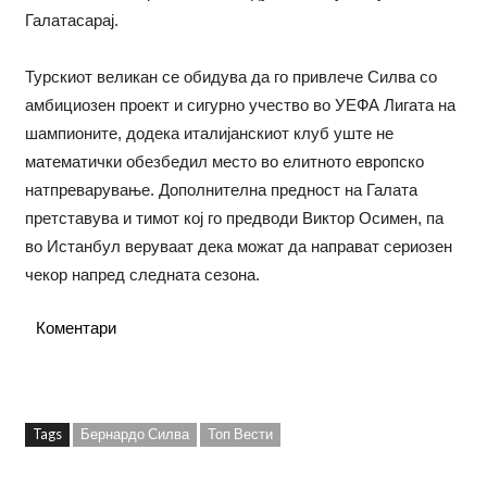
Галатасарај.
Турскиот великан се обидува да го привлече Силва со
амбициозен проект и сигурно учество во УЕФА Лигата на
шампионите, додека италијанскиот клуб уште не
математички обезбедил место во елитното европско
натпреварување. Дополнителна предност на Галата
претставува и тимот кој го предводи Виктор Осимен, па
во Истанбул веруваат дека можат да направат сериозен
чекор напред следната сезона.
Коментари
Tags
Бернардо Силва
Топ Вести