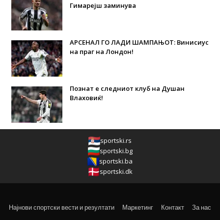
Гимарејш заминува
АРСЕНАЛ ГО ЛАДИ ШАМПАЊОТ: Винисиус
на праг на Лондон!
Познат е следниот клуб на Душан
Влаховиќ!
sportski.rs
sportski.bg
sportski.ba
sportski.dk
Најнови спортски вести и резултати
Маркетинг
Контакт
За нас