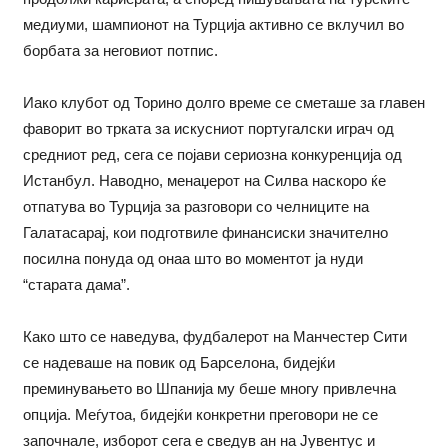
медиуми, шампионот на Турција активно се вклучил во
борбата за неговиот потпис.
Иако клубот од Торино долго време се сметаше за главен
фаворит во трката за искусниот португалски играч од
средниот ред, сега се појави сериозна конкуренција од
Истанбул. Наводно, менаџерот на Силва наскоро ќе
отпатува во Турција за разговори со челниците на
Галатасарај, кои подготвиле финансиски значително
посилна понуда од онаа што во моментот ја нуди
“старата дама”.
Како што се наведува, фудбалерот на Манчестер Сити
се надеваше на повик од Барселона, бидејќи
преминувањето во Шпанија му беше многу привлечна
опција. Меѓутоа, бидејќи конкретни преговори не се
започнале, изборот сега е сведув ан на Јувентус и