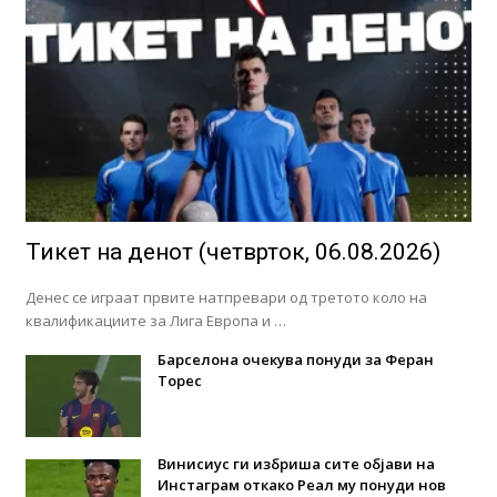
Тикет на денот (четврток, 06.08.2026)
Денес се играат првите натпревари од третото коло на
квалификациите за Лига Европа и …
Барселона очекува понуди за Феран
Торес
Винисиус ги избриша сите објави на
Инстаграм откако Реал му понуди нов