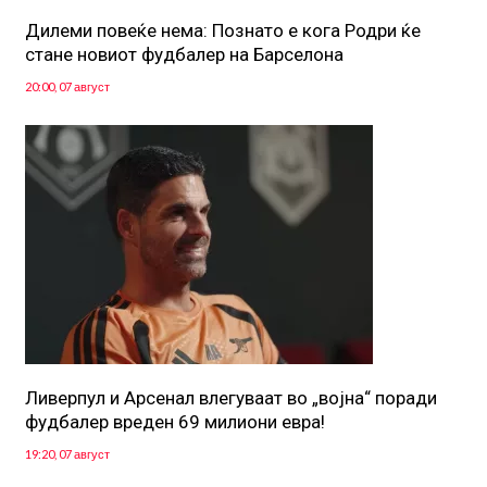
Дилеми повеќе нема: Познато е кога Родри ќе
стане новиот фудбалер на Барселона
20:00, 07 август
Ливерпул и Арсенал влегуваат во „војна“ поради
фудбалер вреден 69 милиони евра!
19:20, 07 август