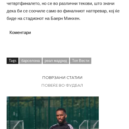
четвртфиналето, но се во различни текови, што значи
дека би се соочиле само во финалниот натпревар, кој ќе
биде на стадионот на Баерн Минхен.
Коментари
Tags
барселона
реал мадрид
Топ Вести
ПОВРЗАНИ СТАТИИ
ПОВЕЌЕ ВО ФУДБАЛ