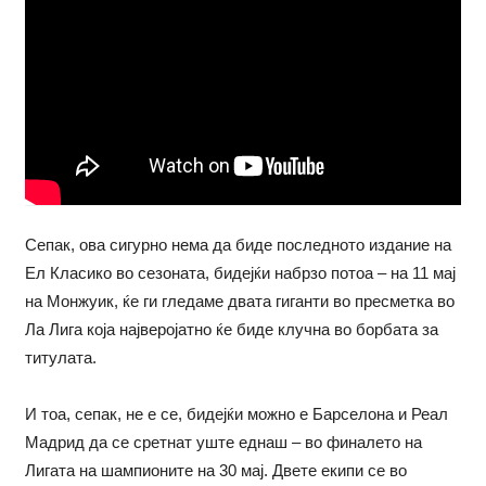
Сепак, ова сигурно нема да биде последното издание на
Ел Класико во сезоната, бидејќи набрзо потоа – на 11 мај
на Монжуик, ќе ги гледаме двата гиганти во пресметка во
Ла Лига која најверојатно ќе биде клучна во борбата за
титулата.
И тоа, сепак, не е се, бидејќи можно е Барселона и Реал
Мадрид да се сретнат уште еднаш – во финалето на
Лигата на шампионите на 30 мај. Двете екипи се во