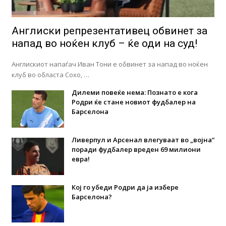
Англиски репрезентативец обвинет за
напад во ноќен клуб – ќе оди на суд!
Англискиот напаѓач Иван Тони е обвинет за напад во ноќен
клуб во областа Сохо, …
Дилеми повеќе нема: Познато е кога
Родри ќе стане новиот фудбалер на
Барселона
Ливерпул и Арсенал влегуваат во „војна“
поради фудбалер вреден 69 милиони
евра!
Кој го убеди Родри да ја избере
Барселона?