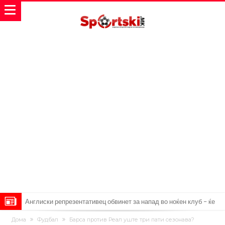
Англиски репрезентативец обвинет за напад во ноќен клуб – ќе
оди на суд!
Дилеми повеќе нема: Познато е кога Родри ќе стане новиот
Дома
Фудбал
Барса против Реал уште три пати сезонава?