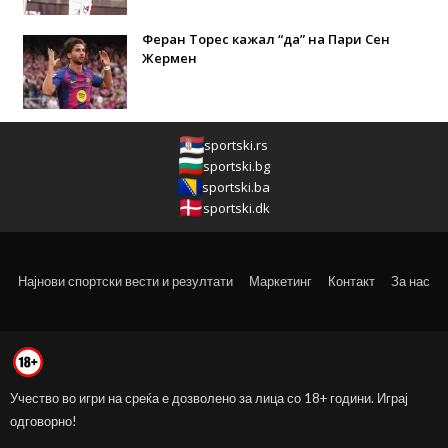
Феран Торес кажал “да” на Пари Сен
Жермен
sportski.rs
sportski.bg
sportski.ba
sportski.dk
Најнови спортски вести и резултати
Маркетинг
Контакт
За нас
Учество во игри на среќа е дозволено за лица со 18+ години. Играј
одговорно!