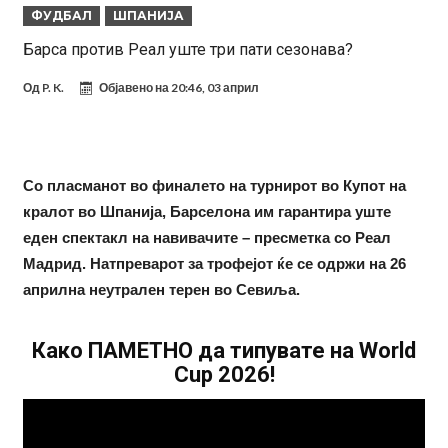
ФУДБАЛ
ШПАНИЈА
фудбалер на Барселона
Ливерпул и Арсенал влегуваат во „војна“ поради фудбалер
Барса против Реал уште три пати сезонава?
вреден 69 милиони евра!
Кој го убеди Родри да ја избере Барселона?
Од
P. K.
Објавено на
20:46, 03 април
Инфантино го возвраќа ударот, кој сè досега го поддржал?
„Влегувам на стадионот за да го разнесам Меси со четири бомби“
Реал потроши повеќе од 200 милиони евра, но не го затвора
Со пласманот во финалето на турнирот во Купот на
паричникот – ќе има уште засилувања!
После распродажба, време е Њукасл да ја отвори касата, дали
кралот во Шпанија, Барселона им гарантира уште
има 100.000.000 евра за да ги задоволи Германците?
Ова што се случи на другиот крај од планетата најдобро покажува
еден спектакл на навивачите – пресметка со Реал
кој е и што е Лука Модриќ
Феран Торес кажал “да” на Пари Сен Жермен
Мадрид. Натпреварот за трофејот ќе се одржи на 26
априлна неутрален терен во Севиља.
Како ПАМЕТНО да типувате на World
Cup 2026!