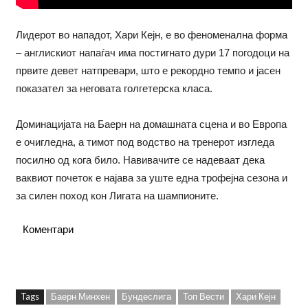
Лидерот во нападот, Хари Кејн, е во феноменална форма
– англискиот напаѓач има постигнато дури 17 погодоци на
првите девет натпревари, што е рекордно темпо и јасен
показател за неговата голгетерска класа.
Доминацијата на Баерн на домашната сцена и во Европа
е очигледна, а тимот под водство на тренерот изгледа
посилно од кога било. Навивачите се надеваат дека
ваквиот почеток е најава за уште една трофејна сезона и
за силен поход кон Лигата на шампионите.
Коментари
Tags
Баерн Минхен
Бундеслига
Топ Вести
Хари Кејн