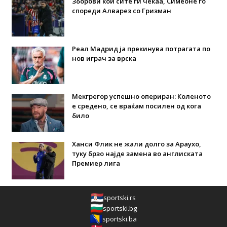
Зборови кои сите ги чекаа, Симеоне го
спореди Алварез со Гризман
Реал Мадрид ја прекинува потрагата по
нов играч за врска
Мекгрегор успешно опериран: Коленото
е средено, се враќам посилен од кога
било
Ханси Флик не жали долго за Араухо,
туку брзо најде замена во англиската
Премиер лига
sportski.rs
sportski.bg
sportski.ba