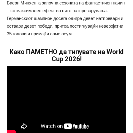
Баерн Минхен ја започна сезоната на фантастичен начин
– со максимален ефект во сите натпреварувања.
Германскиот шампион досега одигра девет натпревари и
оствари девет победи, притоа постигнувајќи неверојатни
35 голови и примајќи само осум.
Како ПАМЕТНО да типувате на World
Cup 2026!