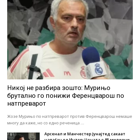
Никој не разбира зошто: Мурињо
брутално го понижи Ференцварош по
натпреварот
Жозе Мурињо по натпреварот против Ференцварош немаше
многу да каже, но со едно реченица …
Арсенал и Манчестер Јунајтед сакаат
напаѓач од Интер: Цената е 85 милиони