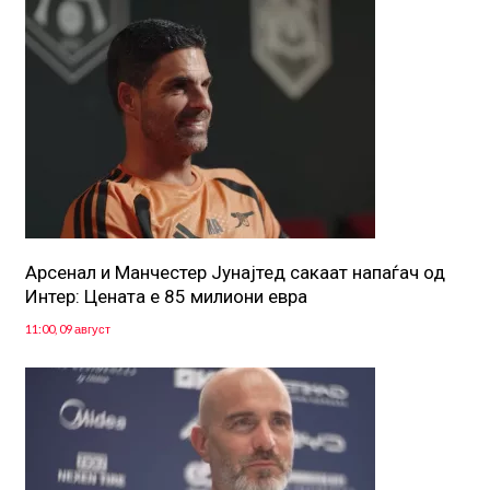
Арсенал и Манчестер Јунајтед сакаат напаѓач од
Интер: Цената е 85 милиони евра
11:00, 09 август