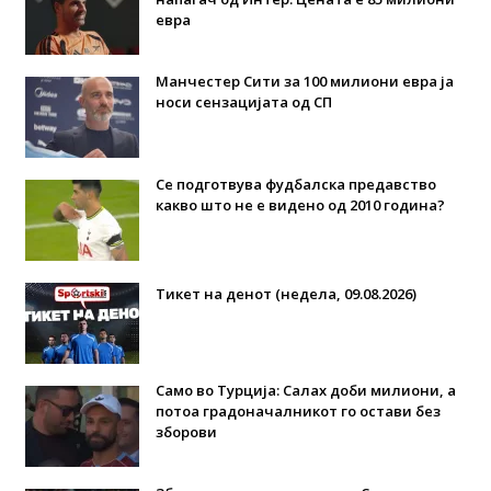
евра
Манчестер Сити за 100 милиони евра ја
носи сензацијата од СП
Се подготвува фудбалска предавство
какво што не е видено од 2010 година?
Тикет на денот (недела, 09.08.2026)
Само во Турција: Салах доби милиони, а
потоа градоначалникот го остави без
зборови