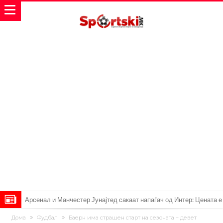
Арсенал и Манчестер Јунајтед сакаат напаѓач од Интер: Цената е
85 милиони евра
Манчестер Сити за 100 милиони евра ја носи сензацијата од СП
Дома
Фудбал
Баерн има страшен старт на сезоната – девет